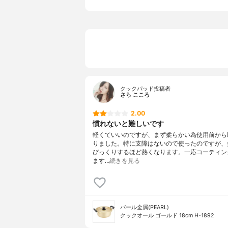
28cm:(約)5
カラー
ゴールド
素材
アルミニウ
取っ手素材
フェノール
蓋素材
アルミニウ
鍋の容量
18cm:2.0L
3cm:11.3L3
クックパッド投稿者
さら こころ
対応熱源
ガス火専用
2.00
慣れないと難しいです
軽くていいのですが、まず柔らかい為使用前から
りました。特に支障はないので使ったのですが、
びっくりするほど熱くなります。一応コーティン
ます…
続きを見る
パール金属(PEARL)
クックオール ゴールド 18cm H-1892