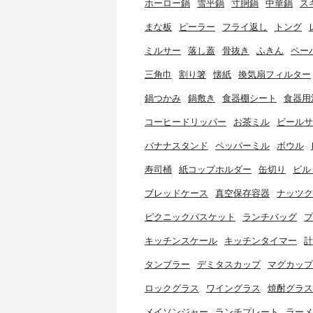
ホーロー鍋
雪平鍋
寸胴鍋
中華鍋
ス
まな板
ピーラー
フライ返し
トング
ミルサー
落し蓋
骨抜き
ふきん
ペー
三角巾
割り箸
懐紙
換気扇フィルター
鍋つかみ
鍋敷き
食器棚シート
食器用
コーヒードリッパー
お茶ミル
ビールサ
バナナスタンド
ペッパーミル
ボウル
寿司桶
紙コップホルダー
缶切り
ビル
ブレッドケース
真空保存容器
ナッツク
ピクニックバスケット
ランチバッグ
プ
キッチンスケール
キッチンタイマー
計
タンブラー
デミタスカップ
マグカップ
ロックグラス
ワイングラス
焼酎グラス
メイソンジャー
ランチプレート
ラーメ