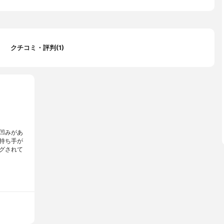
70g30cm:(約)660g33cm:(約)830g36cm:(約)1kg40cm: (約)1.6kg
ムつまみ:フェノール樹脂
クチコミ・評判(1)
樹脂
ム
20cm:2.6L22cm:3.5L24cm:4.5L26cm:5.3L28cm:7.0L30cm:7.5L3
6cm:15.5L40cm:21.5L
凹みがあ
持ち手が
グされて