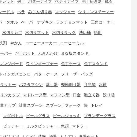
キレット
包丁
バターナイフ
ペティナイフ
包丁研ぎ器
砥石
レードル
ヘラ
みじん切り器
マッシャー
シリコンスチーマー
パータオル
ペーパーナプキン
ランチョンマット
三角コーナー
水切りカゴ
水切りマット
水切りラック
洗い桶
紙皿
洗剤
やかん
コーヒーメーカー
コーヒーミル
ーバー
だしポット
ふきんかけ
まな板スタンド
レンジボード
ワインオープナー
包丁ケース
包丁スタンド
トインガスコンロ
バターケース
フリーザーバッグ
ラッカー
パスタマシン
蒸し器
鰹節削り器
弁当箱
水筒
リンカップ
マドレーヌ型
マフィン型
口金
泡立て器
絞り袋
量カップ
計量スプーン
スプーン
フォーク
箸
トレイ
マグボトル
ビールグラス
ビールジョッキ
ブランデーグラス
ピッチャー
ミルクピッチャー
急須
マドラー
ンどんぶり
レンゲ
菜箸
酒器
とんすい
食器セット