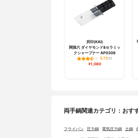
貝印(KAI)
関孫六 ダイヤモンド&セラミッ
クシャープナー AP0308
3.72
(3)
¥1,080
両手鍋関連カテゴリ：おす
フライパン
圧力鍋
電気圧力鍋
土鍋