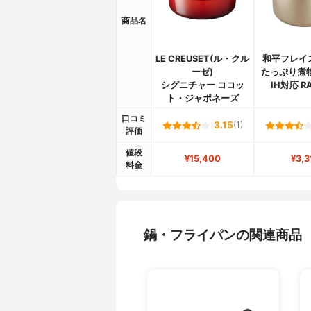
商品名
LE CREUSET(ル・クル
和平フレイズ(
ーゼ)
たっぷり煮物
シグニチャー ココッ
IH対応 RA
ト・ジャポネーズ
口コミ
3.15
(1)
評価
値段
¥15,400
¥3,3
料金
鍋・フライパンの関連商品