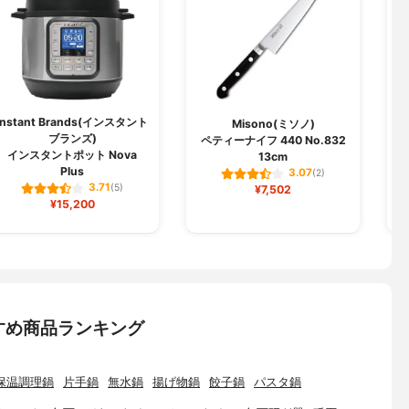
Instant Brands(インスタント
Misono(ミソノ)
ブランズ)
ペティーナイフ 440 No.832
インスタントポット Nova
13cm
ラ
Plus
3.07
(2)
3.71
(5)
¥7,502
¥15,200
すめ商品ランキング
保温調理鍋
片手鍋
無水鍋
揚げ物鍋
餃子鍋
パスタ鍋