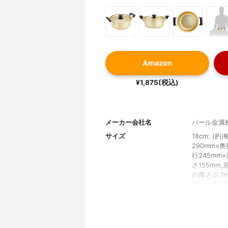
Amazon
¥1,875(税込)
メーカー会社名
パール金属
サイズ
18cm: (約
290mm×奥
行245mm×
さ155mm,
の厚さ:0.7
30cm:(約
460mm×奥
390mm×高
さ240mm,
重さ
18cm:(約)2