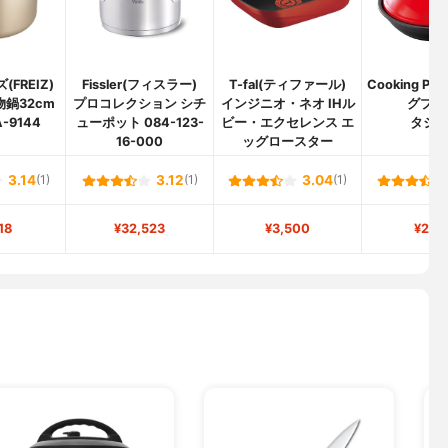
FREIZ)
Fissler(フィスラー)
T-fal(ティファール)
Cooking Pl
鍋32cm
プロコレクション シチ
インジニオ・ネオ IHル
グプラ
-9144
ューポット 084-123-
ビー・エクセレンス エ
タジ
16-000
ッグロースター
3.14
(1)
3.12
(1)
3.04
(1)
18
¥32,523
¥3,500
¥2,6