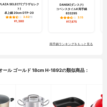
PLAZA SELECT(プラザセレク
g
DANSK(ダンスク)
ト)
コベンスタイルII 両手鍋
卓上鍋 20cm DTP-20
両
833295
3.62
(1)
3.15
¥1,380
¥17,875
両手鍋ランキングをもっと見る
オール ゴールド 18cm H-1892の類似商品：