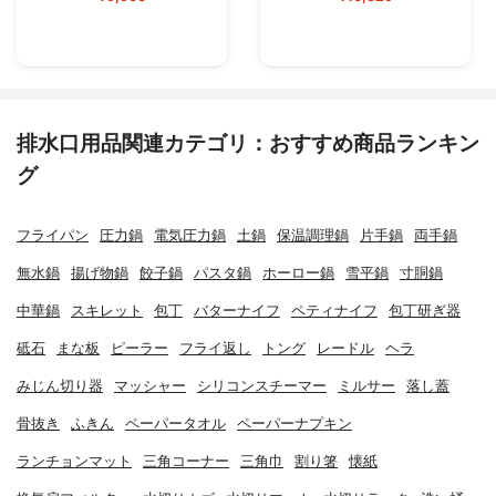
排水口用品関連カテゴリ：おすすめ商品ランキン
グ
フライパン
圧力鍋
電気圧力鍋
土鍋
保温調理鍋
片手鍋
両手鍋
無水鍋
揚げ物鍋
餃子鍋
パスタ鍋
ホーロー鍋
雪平鍋
寸胴鍋
中華鍋
スキレット
包丁
バターナイフ
ペティナイフ
包丁研ぎ器
砥石
まな板
ピーラー
フライ返し
トング
レードル
ヘラ
みじん切り器
マッシャー
シリコンスチーマー
ミルサー
落し蓋
骨抜き
ふきん
ペーパータオル
ペーパーナプキン
ランチョンマット
三角コーナー
三角巾
割り箸
懐紙