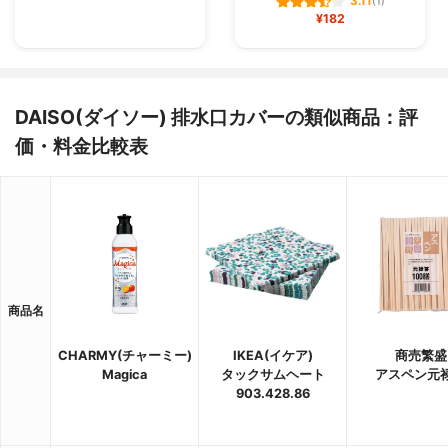
3.11
(1)
¥182
DAISO(ダイソー) 排水口カバーの類似商品：評
価・料金比較表
商品名
CHARMY(チャーミー)
IKEA(イケア)
商売繁盛
Magica
タックサムヘート
アスペン元
903.428.86