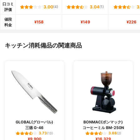
口コミ
3.00
(4)
3.04
(1)
3
評価
値段
¥158
¥149
¥226
料金
キッチン消耗備品の関連商品
GLOBAL(グローバル)
BONMAC(ボンマック)
三徳 G-46
コーヒーミル BM-250N
3.73
3.68
(13)
(2)
¥9,900
¥16,329