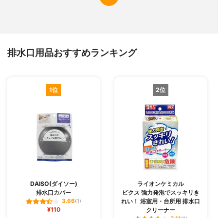
排水口用品おすすめランキング
1位
2位
DAISO(ダイソー)
ライオンケミカル
排水口カバー
ピクス 強力発泡でスッキリき
れい！ 浴室用・台所用 排水口
3.66
(1)
¥110
クリーナー