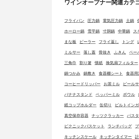
ワインオープナー関連カテ
フライパン
圧力鍋
電気圧力鍋
土鍋
ホーロー鍋
雪平鍋
寸胴鍋
中華鍋
ス
まな板
ピーラー
フライ返し
トング
ミルサー
落し蓋
骨抜き
ふきん
ペー
三角巾
割り箸
懐紙
換気扇フィルター
鍋つかみ
鍋敷き
食器棚シート
食器用
コーヒードリッパー
お茶ミル
ビールサ
バナナスタンド
ペッパーミル
ボウル
紙コップホルダー
缶切り
ビルトインガ
真空保存容器
ナッツクラッカー
パスタ
ピクニックバスケット
ランチバッグ
プ
キッチンスケール
キッチンタイマー
計