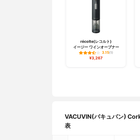
récolte(レコルト)
イージー ワインオープナー
3.15
(1)
¥3,267
VACUVIN(バキュバン) Co
表