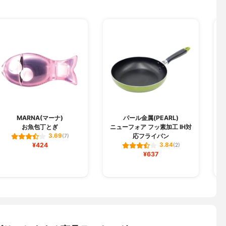
MARNA(マーナ)
パール金属(PEARL)
お魚包丁とぎ
ニューフォア フッ素加工 IH対
応フライパン
3.69
(7)
¥424
3.84
(2)
¥637