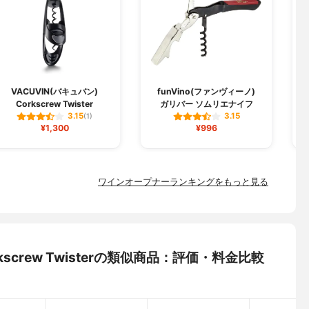
VACUVIN(バキュバン)
funVino(ファンヴィーノ)
Corkscrew Twister
ガリバー ソムリエナイフ
3.15
3.15
(1)
¥1,300
¥996
ワインオープナーランキングをもっと見る
rkscrew Twisterの類似商品：評価・料金比較