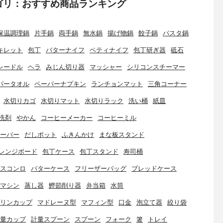
ゴリ：おすすめ商品ランキング
保温調理鍋
片手鍋
両手鍋
無水鍋
揚げ物鍋
餃子鍋
パスタ鍋
キレット
包丁
バターナイフ
ペティナイフ
包丁研ぎ器
砥石
レードル
ヘラ
みじん切り器
マッシャー
シリコンスチーマー
パータオル
ペーパーナプキン
ランチョンマット
三角コーナー
水切りカゴ
水切りマット
水切りラック
洗い桶
紙皿
洗剤
やかん
コーヒーメーカー
コーヒーミル
ーバー
だしポット
ふきんかけ
まな板スタンド
レンジボード
包丁ケース
包丁スタンド
寿司桶
スコンロ
バターケース
フリーザーバッグ
ブレッドケース
マシン
蒸し器
鰹節削り器
弁当箱
水筒
リンカップ
マドレーヌ型
マフィン型
口金
泡立て器
絞り袋
量カップ
計量スプーン
スプーン
フォーク
箸
トレイ