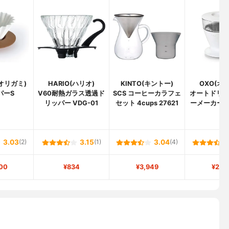
(オリガミ)
HARIO(ハリオ)
KINTO(キントー)
OXO(オ
パーS
V60耐熱ガラス透過ド
SCS コーヒーカラフェ
オートドリ
リッパー VDG-01
セット 4cups 27621
ーメーカー 11
3.03
(2)
3.15
(1)
3.04
(4)
00
¥834
¥3,949
¥2,5