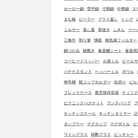
ホーロー鍋
雪平鍋
寸胴鍋
中華鍋
ス
まな板
ピーラー
フライ返し
トング
ミルサー
落し蓋
骨抜き
ふきん
ペー
三角巾
割り箸
懐紙
換気扇フィルター
鍋つかみ
鍋敷き
食器棚シート
食器用
コーヒードリッパー
お茶ミル
ビールサ
バナナスタンド
ペッパーミル
ボウル
寿司桶
紙コップホルダー
缶切り
ビル
ブレッドケース
真空保存容器
ナッツク
ピクニックバスケット
ランチバッグ
プ
キッチンスケール
キッチンタイマー
計
タンブラー
マグカップ
マグボトル
ビ
ワイングラス
焼酎グラス
ピッチャー