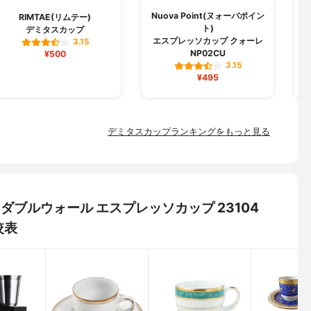
Nuova Point(ヌォーバポイン
B
RIMTAE(リムテー)
ト)
デミタスカップ
エスプレッソカップ クォーレ
3.15
NP02CU
¥500
3.15
¥495
デミタスカップランキングをもっと見る
OS ダブルウォール エスプレッソカップ 23104
較表