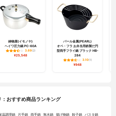
鋳物屋(イモノヤ)
パール金属(PEARL)
ヘイワ圧力鍋 PC-60A
オベ・フラ お弁当用鉄製だ円
型両手フライ鍋 ブラック HB-
3.69
(2)
¥25,548
284
3.10
(1)
¥948
リ：おすすめ商品ランキング
保温調理鍋
片手鍋
両手鍋
無水鍋
揚げ物鍋
餃子鍋
パスタ鍋