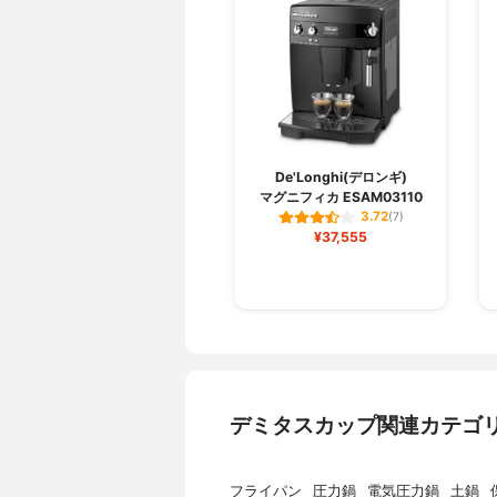
De'Longhi(デロンギ)
マグニフィカ ESAM03110
3.72
(7)
¥37,555
デミタスカップ関連カテゴ
フライパン
圧力鍋
電気圧力鍋
土鍋