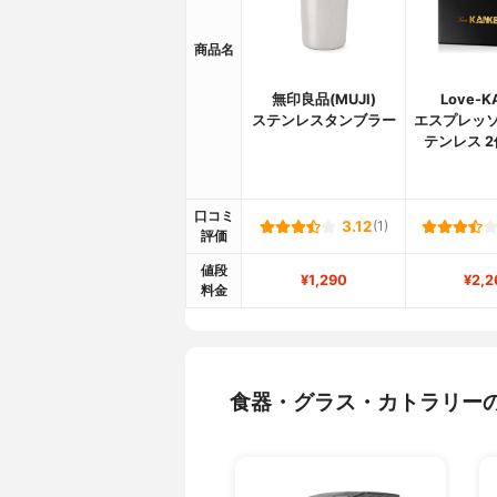
商品名
無印良品(MUJI)
Love-K
ステンレスタンブラー
エスプレッソ
テンレス 
口コミ
3.12
(1)
評価
値段
¥1,290
¥2,2
料金
食器・グラス・カトラリー