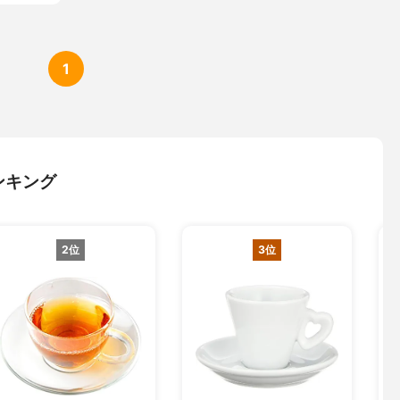
1
ンキング
2位
3位