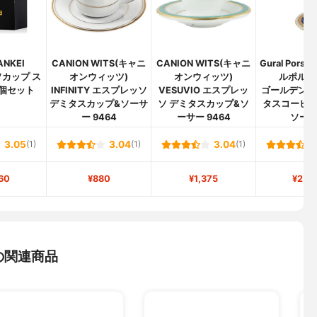
ANKEI
CANION WITS(キャニ
CANION WITS(キャニ
Gural Pors
カップ ス
オンウィッツ)
オンウィッツ)
ルポルセ
2個セット
INFINITY エスプレッソ
VESUVIO エスプレッ
ゴールデンホ
デミタスカップ&ソーサ
ソ デミタスカップ&ソ
タスコーヒ
ー 9464
ーサー 9464
ソー
3.05
(1)
3.04
(1)
3.04
(1)
60
¥880
¥1,375
¥2,8
の関連商品