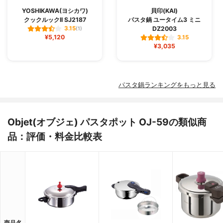
YOSHIKAWA(ヨシカワ)
貝印(KAI)
クックルックII SJ2187
パスタ鍋 ユータイム3 ミニ
DZ2003
3.15
(1)
¥5,120
3.15
¥3,035
パスタ鍋ランキングをもっと見る
Objet(オブジェ) パスタポット OJ-59の類似商
品：評価・料金比較表
商品名