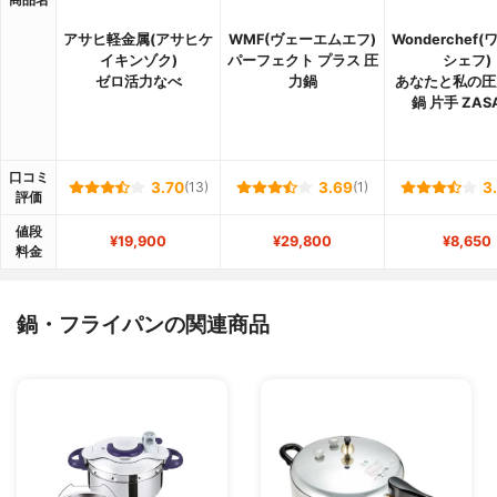
アサヒ軽金属(アサヒケ
WMF(ヴェーエムエフ)
Wonderchef
イキンゾク)
パーフェクト プラス 圧
シェフ)
ゼロ活力なべ
力鍋
あなたと私の圧
鍋 片手 ZAS
口コミ
3.70
(13)
3.69
(1)
3
評価
値段
¥19,900
¥29,800
¥8,650
料金
鍋・フライパンの関連商品