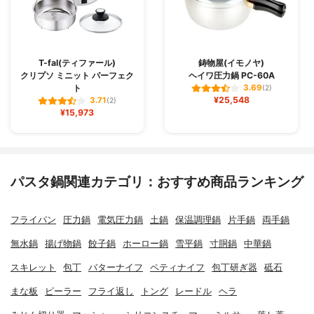
T-fal(ティファール)
鋳物屋(イモノヤ)
クリプソ ミニット パーフェク
ヘイワ圧力鍋 PC-60A
ト
3.69
(2)
¥25,548
3.71
(2)
¥15,973
パスタ鍋関連カテゴリ：おすすめ商品ランキング
フライパン
圧力鍋
電気圧力鍋
土鍋
保温調理鍋
片手鍋
両手鍋
無水鍋
揚げ物鍋
餃子鍋
ホーロー鍋
雪平鍋
寸胴鍋
中華鍋
スキレット
包丁
バターナイフ
ペティナイフ
包丁研ぎ器
砥石
まな板
ピーラー
フライ返し
トング
レードル
ヘラ