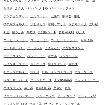
みじん切り器
マッシャー
シリコンスチーマー
ミルサー
落し蓋
骨抜き
ふきん
ペーパータオル
ペーパーナプキン
ランチョンマット
三角コーナー
三角巾
割り箸
懐紙
換気扇フィルター
水切りカゴ
水切りマット
水切りラック
洗い桶
紙皿
鍋つかみ
鍋敷き
食器棚シート
食器用洗剤
やかん
コーヒーメーカー
コーヒーミル
コーヒードリッパー
お茶ミル
ビールサーバー
だしポット
ふきんかけ
まな板スタンド
バナナスタンド
ペッパーミル
ボウル
レンジボード
ワインオープナー
包丁ケース
包丁スタンド
寿司桶
紙コップホルダー
缶切り
ビルトインガスコンロ
バターケース
フリーザーバッグ
ブレッドケース
真空保存容器
ナッツクラッカー
パスタマシン
蒸し器
鰹節削り器
弁当箱
水筒
ピクニックバスケット
ランチバッグ
プリンカップ
マドレーヌ型
マフィン型
口金
泡立て器
絞り袋
キッチンスケール