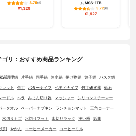
ム MSS-1TB
3.75
(6)
¥1,329
3.72
(6)
¥1,927
テゴリ：おすすめ商品ランキング
保温調理鍋
片手鍋
両手鍋
無水鍋
揚げ物鍋
餃子鍋
パスタ鍋
キレット
包丁
バターナイフ
ペティナイフ
包丁研ぎ器
砥石
レードル
ヘラ
みじん切り器
マッシャー
シリコンスチーマー
パータオル
ペーパーナプキン
ランチョンマット
三角コーナー
水切りカゴ
水切りマット
水切りラック
洗い桶
紙皿
洗剤
やかん
コーヒーメーカー
コーヒーミル