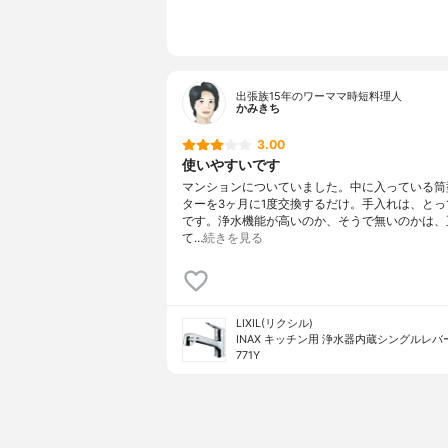
出張族15年のワーママ時短料理人
かみきち
3.00
使いやすいです
マンションについていました。中に入っている筒
ターを3ヶ月に1度交換するだけ。手入れは、とっ
です。浄水機能が高いのか、そうで無いのかは、
て…
続きを見る
LIXIL(リクシル)
INAX キッチン用 浄水器内蔵シングルレバー 
771Y