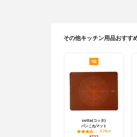
その他キッチン用品おすす
1位
cotta(コッタ)
パンこねマット
3.70
(1)
¥733