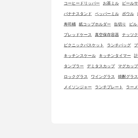
コーヒードリッパー
お茶ミル
ビールサ
バナナスタンド
ペッパーミル
ボウル
寿司桶
紙コップホルダー
缶切り
ビル
ブレッドケース
真空保存容器
ナッツク
ピクニックバスケット
ランチバッグ
プ
キッチンスケール
キッチンタイマー
計
タンブラー
デミタスカップ
マグカップ
ロックグラス
ワイングラス
焼酎グラス
メイソンジャー
ランチプレート
ラーメ