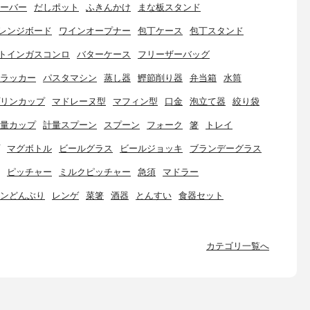
ーバー
だしポット
ふきんかけ
まな板スタンド
レンジボード
ワインオープナー
包丁ケース
包丁スタンド
トインガスコンロ
バターケース
フリーザーバッグ
ラッカー
パスタマシン
蒸し器
鰹節削り器
弁当箱
水筒
リンカップ
マドレーヌ型
マフィン型
口金
泡立て器
絞り袋
量カップ
計量スプーン
スプーン
フォーク
箸
トレイ
マグボトル
ビールグラス
ビールジョッキ
ブランデーグラス
ピッチャー
ミルクピッチャー
急須
マドラー
ンどんぶり
レンゲ
菜箸
酒器
とんすい
食器セット
カテゴリ一覧へ