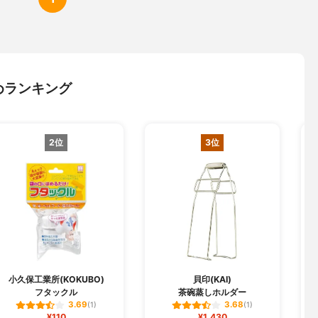
めランキング
2位
3位
小久保工業所(KOKUBO)
貝印(KAI)
フタックル
茶碗蒸しホルダー
3.69
3.68
(1)
(1)
¥110
¥1,430