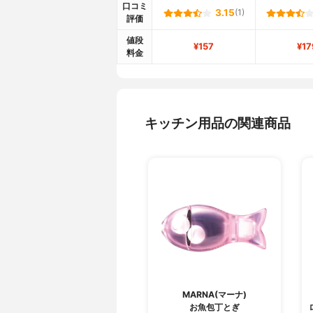
口コミ
3.15
(1)
評価
値段
¥157
¥17
料金
キッチン用品の関連商品
MARNA(マーナ)
お魚包丁とぎ