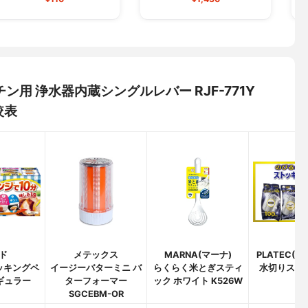
キッチン用 浄水器内蔵シングルレバー RJF-771Y
較表
ド
メテックス
MARNA(マーナ)
PLATEC(
ッキングペ
イージーバターミニ バ
らくらく米とぎスティ
水切りスト
ギュラー
ターフォーマー
ック ホワイト K526W
SGCEBM-OR