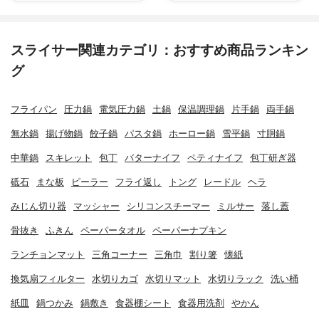
スライサー関連カテゴリ：おすすめ商品ランキン
グ
フライパン
圧力鍋
電気圧力鍋
土鍋
保温調理鍋
片手鍋
両手鍋
無水鍋
揚げ物鍋
餃子鍋
パスタ鍋
ホーロー鍋
雪平鍋
寸胴鍋
中華鍋
スキレット
包丁
バターナイフ
ペティナイフ
包丁研ぎ器
砥石
まな板
ピーラー
フライ返し
トング
レードル
ヘラ
みじん切り器
マッシャー
シリコンスチーマー
ミルサー
落し蓋
骨抜き
ふきん
ペーパータオル
ペーパーナプキン
ランチョンマット
三角コーナー
三角巾
割り箸
懐紙
換気扇フィルター
水切りカゴ
水切りマット
水切りラック
洗い桶
紙皿
鍋つかみ
鍋敷き
食器棚シート
食器用洗剤
やかん