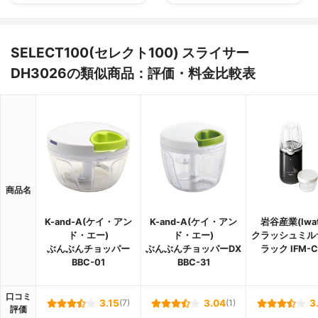
SELECT100(セレクト100) スライサー
DH3026の類似商品：評価・料金比較表
商品名
K-and-A(ケイ・アン
K-and-A(ケイ・アン
岩谷産業(Iwat
ド・エー)
ド・エー)
クラッシュミル
ぶんぶんチョッパー
ぶんぶんチョッパーDX
ラック IFM-C
BBC-01
BBC-31
口コミ
3.15
(7)
3.04
(1)
3
評価