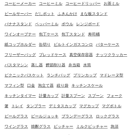
コーヒーメーカー
コーヒーミル
コーヒードリッパー
お茶ミル
ビールサーバー
だしポット
ふきんかけ
まな板スタンド
バナナスタンド
ペッパーミル
ボウル
レンジボード
ワインオープナー
包丁ケース
包丁スタンド
寿司桶
紙コップホルダー
缶切り
ビルトインガスコンロ
バターケース
フリーザーバッグ
ブレッドケース
真空保存容器
ナッツクラッカー
パスタマシン
蒸し器
鰹節削り器
弁当箱
水筒
ピクニックバスケット
ランチバッグ
プリンカップ
マドレーヌ型
マフィン型
口金
泡立て器
絞り袋
キッチンスケール
キッチンタイマー
計量カップ
計量スプーン
スプーン
フォーク
箸
トレイ
タンブラー
デミタスカップ
マグカップ
マグボトル
ビールグラス
ビールジョッキ
ブランデーグラス
ロックグラス
ワイングラス
焼酎グラス
ピッチャー
ミルクピッチャー
急須