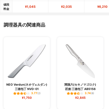
値段
¥1,045
¥2,035
¥6,210
料金
調理器具の関連商品
NEO Verdun(ネオヴェルダン)
関孫六(セキノマゴロク)
三徳包丁 NVD-01
匠創 三徳包丁 AB5156
3.77
3.74
(2)
(8)
¥1,750
¥2,845