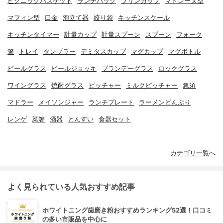
ピクニックバスケット
ランチバッグ
プリンカップ
マドレーヌ型
マフィン型
口金
泡立て器
絞り袋
キッチンスケール
キッチンタイマー
計量カップ
計量スプーン
スプーン
フォーク
箸
トレイ
タンブラー
デミタスカップ
マグカップ
マグボトル
ビールグラス
ビールジョッキ
ブランデーグラス
ロックグラス
ワイングラス
焼酎グラス
ピッチャー
ミルクピッチャー
急須
マドラー
メイソンジャー
ランチプレート
ラーメンどんぶり
レンゲ
菜箸
酒器
とんすい
食器セット
カテゴリ一覧へ
よく見られている人気おすすめ記事
ホワイトニング歯磨き粉おすすめランキング52選！口コミ
の多い市販品を中心に