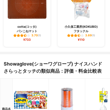
cotta(コッタ)
小久保工業所(KOKUBO)
パンこねマット
フタックル
3.70
3.69
(1)
(1)
¥733
¥110
Showaglove(ショーワグローブ) ナイスハンド
さらっとタッチの類似商品：評価・料金比較表
商品名