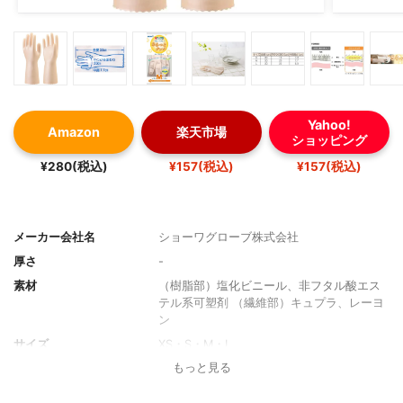
Yahoo!
Amazon
楽天市場
ショッピング
¥280(税込)
¥157(税込)
¥157(税込)
メーカー会社名
ショーワグローブ株式会社
厚さ
-
素材
（樹脂部）塩化ビニール、非フタル酸エス
テル系可塑剤 （繊維部）キュプラ、レーヨ
ン
サイズ
XS・S・M・L
もっと見る
パウダー
-
裏地・裏起毛
有