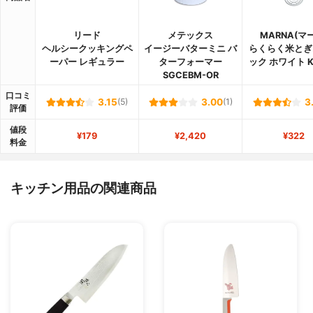
リード
メテックス
MARNA(マ
ヘルシークッキングペ
イージーバターミニ バ
らくらく米とぎ
ーパー レギュラー
ターフォーマー
ック ホワイト K
SGCEBM-OR
口コミ
3.15
(5)
3.00
(1)
3
評価
値段
¥179
¥2,420
¥322
料金
キッチン用品の関連商品