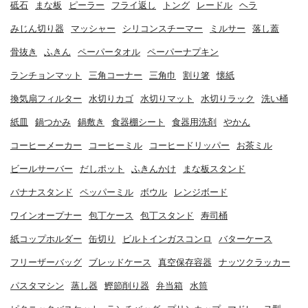
砥石
まな板
ピーラー
フライ返し
トング
レードル
ヘラ
みじん切り器
マッシャー
シリコンスチーマー
ミルサー
落し蓋
骨抜き
ふきん
ペーパータオル
ペーパーナプキン
ランチョンマット
三角コーナー
三角巾
割り箸
懐紙
換気扇フィルター
水切りカゴ
水切りマット
水切りラック
洗い桶
紙皿
鍋つかみ
鍋敷き
食器棚シート
食器用洗剤
やかん
コーヒーメーカー
コーヒーミル
コーヒードリッパー
お茶ミル
ビールサーバー
だしポット
ふきんかけ
まな板スタンド
バナナスタンド
ペッパーミル
ボウル
レンジボード
ワインオープナー
包丁ケース
包丁スタンド
寿司桶
紙コップホルダー
缶切り
ビルトインガスコンロ
バターケース
フリーザーバッグ
ブレッドケース
真空保存容器
ナッツクラッカー
パスタマシン
蒸し器
鰹節削り器
弁当箱
水筒