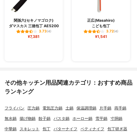
関孫六(セキノマゴロク)
正広(Masahiro)
ダマスカス 三徳包丁 AE5200
こども包丁
3.73
3.72
(4)
(4)
¥7,381
¥1,541
その他キッチン用品関連カテゴリ：おすすめ商品
ランキング
フライパン
圧力鍋
電気圧力鍋
土鍋
保温調理鍋
片手鍋
両手鍋
無水鍋
揚げ物鍋
餃子鍋
パスタ鍋
ホーロー鍋
雪平鍋
寸胴鍋
中華鍋
スキレット
包丁
バターナイフ
ペティナイフ
包丁研ぎ器