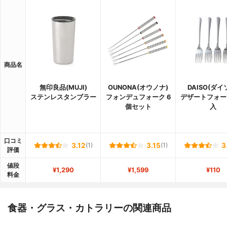
商品名
無印良品(MUJI)
OUNONA(オウノナ)
DAISO(ダイ
ステンレスタンブラー
フォンデュフォーク 6
デザートフォー
個セット
入
口コミ
3.12
(1)
3.15
(1)
3
評価
値段
¥1,290
¥1,599
¥110
料金
食器・グラス・カトラリーの関連商品