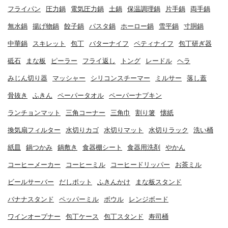
フライパン
圧力鍋
電気圧力鍋
土鍋
保温調理鍋
片手鍋
両手鍋
無水鍋
揚げ物鍋
餃子鍋
パスタ鍋
ホーロー鍋
雪平鍋
寸胴鍋
中華鍋
スキレット
包丁
バターナイフ
ペティナイフ
包丁研ぎ器
砥石
まな板
ピーラー
フライ返し
トング
レードル
ヘラ
みじん切り器
マッシャー
シリコンスチーマー
ミルサー
落し蓋
骨抜き
ふきん
ペーパータオル
ペーパーナプキン
ランチョンマット
三角コーナー
三角巾
割り箸
懐紙
換気扇フィルター
水切りカゴ
水切りマット
水切りラック
洗い桶
紙皿
鍋つかみ
鍋敷き
食器棚シート
食器用洗剤
やかん
コーヒーメーカー
コーヒーミル
コーヒードリッパー
お茶ミル
ビールサーバー
だしポット
ふきんかけ
まな板スタンド
バナナスタンド
ペッパーミル
ボウル
レンジボード
ワインオープナー
包丁ケース
包丁スタンド
寿司桶