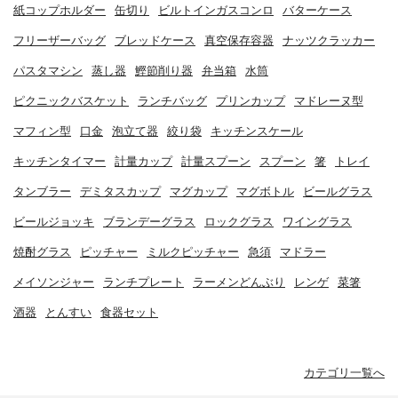
紙コップホルダー
缶切り
ビルトインガスコンロ
バターケース
フリーザーバッグ
ブレッドケース
真空保存容器
ナッツクラッカー
パスタマシン
蒸し器
鰹節削り器
弁当箱
水筒
ピクニックバスケット
ランチバッグ
プリンカップ
マドレーヌ型
マフィン型
口金
泡立て器
絞り袋
キッチンスケール
キッチンタイマー
計量カップ
計量スプーン
スプーン
箸
トレイ
タンブラー
デミタスカップ
マグカップ
マグボトル
ビールグラス
ビールジョッキ
ブランデーグラス
ロックグラス
ワイングラス
焼酎グラス
ピッチャー
ミルクピッチャー
急須
マドラー
メイソンジャー
ランチプレート
ラーメンどんぶり
レンゲ
菜箸
酒器
とんすい
食器セット
カテゴリ一覧へ