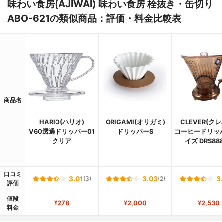
味わい食房(AJIWAI) 味わい食房 栓抜き・缶切り
ABO-621の類似商品：評価・料金比較表
商品名
HARIO(ハリオ)
ORIGAMI(オリガミ)
CLEVER(ク
V60透過ドリッパー01
ドリッパーS
コーヒードリッ
クリア
イズ DRS88
口コミ
3.01
(3)
3.03
(2)
3
評価
値段
¥278
¥2,000
¥2,530
料金