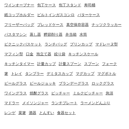
ワインオープナー
包丁ケース
包丁スタンド
寿司桶
紙コップホルダー
ビルトインガスコンロ
バターケース
フリーザーバッグ
ブレッドケース
真空保存容器
ナッツクラッカー
パスタマシン
蒸し器
鰹節削り器
弁当箱
水筒
ピクニックバスケット
ランチバッグ
プリンカップ
マドレーヌ型
マフィン型
口金
泡立て器
絞り袋
キッチンスケール
キッチンタイマー
計量カップ
計量スプーン
スプーン
フォーク
箸
トレイ
タンブラー
デミタスカップ
マグカップ
マグボトル
ビールグラス
ビールジョッキ
ブランデーグラス
ロックグラス
ワイングラス
焼酎グラス
ピッチャー
ミルクピッチャー
急須
マドラー
メイソンジャー
ランチプレート
ラーメンどんぶり
レンゲ
菜箸
酒器
とんすい
食器セット