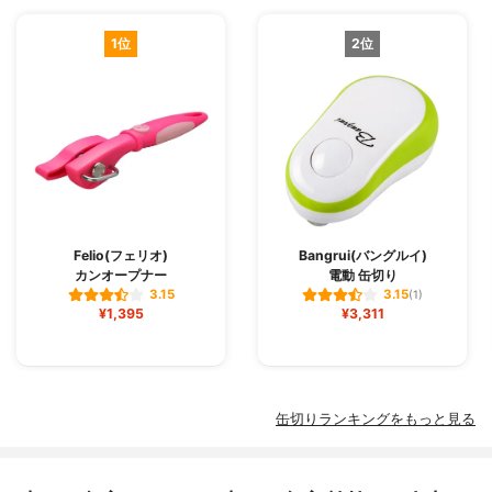
1位
2位
Felio(フェリオ)
Bangrui(バングルイ)
カンオープナー
電動 缶切り
3.15
3.15
(1)
¥1,395
¥3,311
缶切りランキングをもっと見る