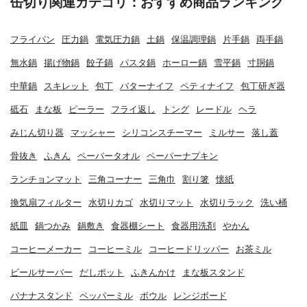
缶切り関連カテゴリ：おすすめ商品ランキング
フライパン
圧力鍋
電気圧力鍋
土鍋
保温調理鍋
片手鍋
両手鍋
無水鍋
揚げ物鍋
餃子鍋
パスタ鍋
ホーロー鍋
雪平鍋
寸胴鍋
中華鍋
スキレット
包丁
バターナイフ
ペティナイフ
包丁研ぎ器
砥石
まな板
ピーラー
フライ返し
トング
レードル
ヘラ
みじん切り器
マッシャー
シリコンスチーマー
ミルサー
落し蓋
骨抜き
ふきん
ペーパータオル
ペーパーナプキン
ランチョンマット
三角コーナー
三角巾
割り箸
懐紙
換気扇フィルター
水切りカゴ
水切りマット
水切りラック
洗い桶
紙皿
鍋つかみ
鍋敷き
食器棚シート
食器用洗剤
やかん
コーヒーメーカー
コーヒーミル
コーヒードリッパー
お茶ミル
ビールサーバー
だしポット
ふきんかけ
まな板スタンド
バナナスタンド
ペッパーミル
ボウル
レンジボード