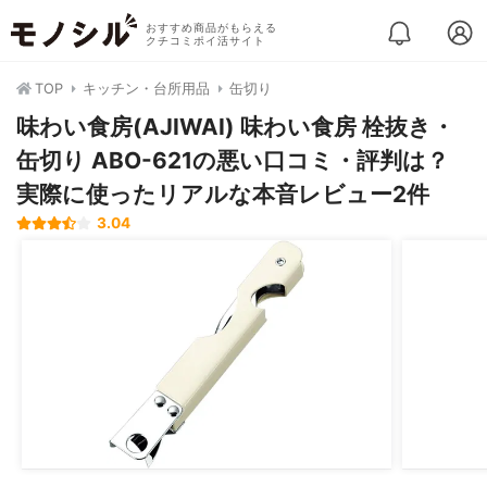
おすすめ商品がもらえる
クチコミポイ活サイト
TOP
キッチン・台所用品
缶切り
味わい食房(AJIWAI) 味わい食房 栓抜き・
缶切り ABO-621の悪い口コミ・評判は？
実際に使ったリアルな本音レビュー2件
3.04