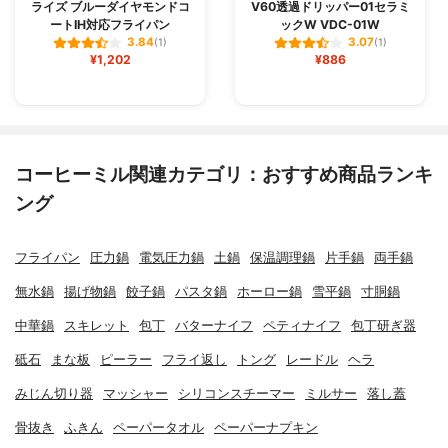
ライズ ブルーダイヤモンドコ
V60透過ドリッパー01セラミ
ートIH対応フライパン
ックW VDC-01W
3.84
3.07
(1)
(1)
¥1,202
¥886
コーヒーミル関連カテゴリ：おすすめ商品ランキ
ング
フライパン
圧力鍋
電気圧力鍋
土鍋
保温調理鍋
片手鍋
両手鍋
無水鍋
揚げ物鍋
餃子鍋
パスタ鍋
ホーロー鍋
雪平鍋
寸胴鍋
中華鍋
スキレット
包丁
バターナイフ
ペティナイフ
包丁研ぎ器
砥石
まな板
ピーラー
フライ返し
トング
レードル
ヘラ
みじん切り器
マッシャー
シリコンスチーマー
ミルサー
落し蓋
骨抜き
ふきん
ペーパータオル
ペーパーナプキン