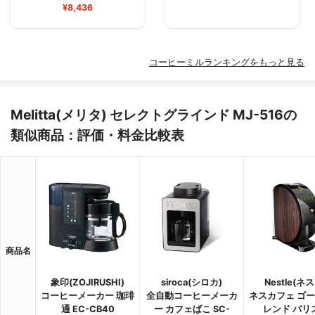
¥8,436
コーヒーミルランキングをもっと見る
Melitta(メリタ) セレクトグラインド MJ-516の
類似商品：評価・料金比較表
商品名
象印(ZOJIRUSHI)
siroca(シロカ)
Nestle(ネ
コーヒーメーカー 珈琲
全自動コーヒーメーカ
ネスカフェ ゴ
通 EC-CB40
ー カフェばこ SC-
レンド バリ