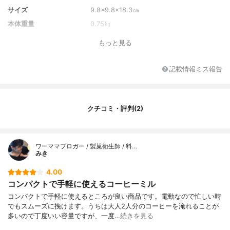
サイズ
9.8×9.8×18.3㎝
本体重量
0.75㎏
粉受け容量
-
もっと見る
ホッパー最大容量
70g
電源コードの長さ
-
記載情報ミス報告
消費電力
120W
保証期間
1年
付属品
掃除ブラシ
クチコミ・評判(2)
ワーママブロガー / 製菓衛生師 / 料…
みき
4.00
コンパクトで手軽に使えるコーヒーミル
コンパクトで手軽に使えるところが良い商品です。電動なので忙しい時
でもスムーズに挽けます。うちは大人2人分のコーヒーを淹れることが
多いので丁度いい容量ですが、一度…
続きを見る