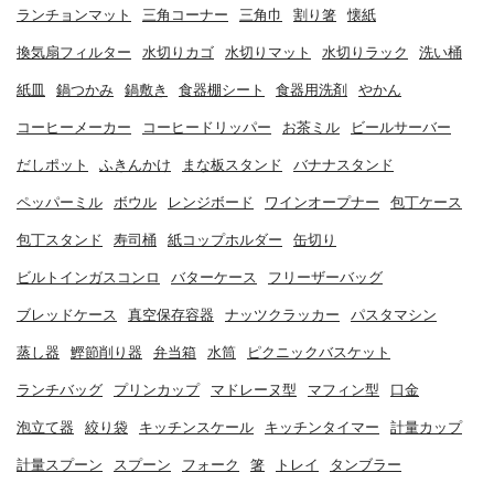
ランチョンマット
三角コーナー
三角巾
割り箸
懐紙
換気扇フィルター
水切りカゴ
水切りマット
水切りラック
洗い桶
紙皿
鍋つかみ
鍋敷き
食器棚シート
食器用洗剤
やかん
コーヒーメーカー
コーヒードリッパー
お茶ミル
ビールサーバー
だしポット
ふきんかけ
まな板スタンド
バナナスタンド
ペッパーミル
ボウル
レンジボード
ワインオープナー
包丁ケース
包丁スタンド
寿司桶
紙コップホルダー
缶切り
ビルトインガスコンロ
バターケース
フリーザーバッグ
ブレッドケース
真空保存容器
ナッツクラッカー
パスタマシン
蒸し器
鰹節削り器
弁当箱
水筒
ピクニックバスケット
ランチバッグ
プリンカップ
マドレーヌ型
マフィン型
口金
泡立て器
絞り袋
キッチンスケール
キッチンタイマー
計量カップ
計量スプーン
スプーン
フォーク
箸
トレイ
タンブラー