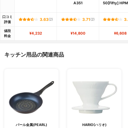
A351
50[Fifty] HP
口コミ
3.63
(2)
3.71
(2)
3
評価
値段
¥4,232
¥14,800
¥6,608
料金
キッチン用品の関連商品
パール金属(PEARL)
HARIO(ハリオ)