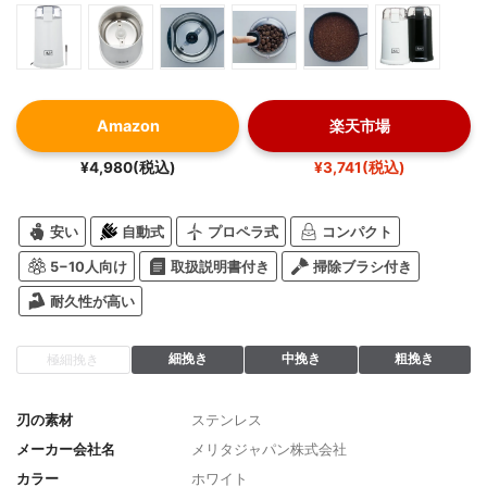
Amazon
楽天市場
¥4,980(税込)
¥3,741(税込)
安い
自動式
プロペラ式
コンパクト
5−10人向け
取扱説明書付き
掃除ブラシ付き
耐久性が高い
細挽き
中挽き
粗挽き
極細挽き
刃の素材
ステンレス
メーカー会社名
メリタジャパン株式会社
カラー
ホワイト