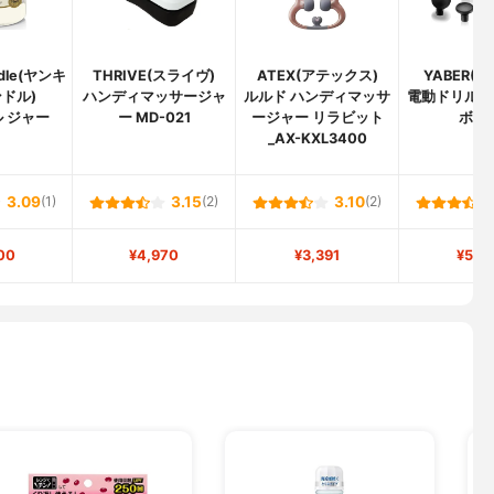
ndle(ヤンキ
THRIVE(スライヴ)
ATEX(アテックス)
YABER(
ドル)
ハンディマッサージャ
ルルド ハンディマッサ
電動ドリル 
 ジャー
ー MD-021
ージャー リラビット
ボー
_AX-KXL3400
3.09
(1)
3.15
(2)
3.10
(2)
00
¥4,970
¥3,391
¥5,9