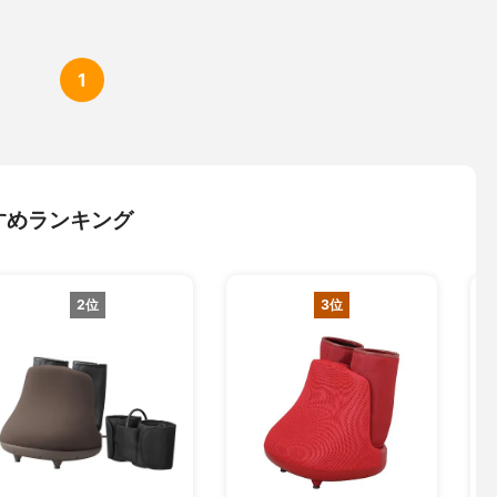
1
すめランキング
2位
3位