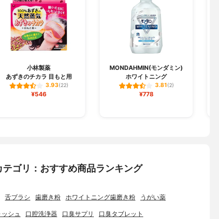
小林製薬
MONDAHMIN(モンダミン)
あずきのチカラ 目もと用
ホワイトニング
3.93
3.81
(22)
(2)
¥546
¥778
カテゴリ：おすすめ商品ランキング
舌ブラシ
歯磨き粉
ホワイトニング歯磨き粉
うがい薬
ォッシュ
口腔洗浄器
口臭サプリ
口臭タブレット