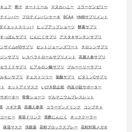
キュア
青汁
オートミール
マヌカハニー
コラーゲンゼリー
テインバー
プロテインパンケーキ
BCAA
HMBサプリメント
ダイエットスリッパ
ヒップアップショーツ
酵素サプリ
すっぽんサプリ
にんにくサプリ
アスタキサンチンサプリ
ンザイムq10サプリ
セントジョーンズワート
チロシンサプリ
ジンサプリ
レスベラトロールサプリメント
高麗人参サプリ
セラミドサプリ
ヒアルロン酸サプリ
ブルーベリーサプリ
ルモンサプリ
チェストツリー
葉酸サプリ
ビタミンCサプリ
ート
ホットアイマスク
いびき防止枕
内反小趾サポーター
サポーター
骨盤ショーツ
ゲルマニウムブレスレット
茶
スギナ茶
高麗人参茶
コラーゲンドリンク
コンブチャ
コーヒー
美容ドリンク
黒酢にんにく
ネッククーラー
保湿マスク
洗眼薬
花粉ブロックスプレー
花粉対策メガネ