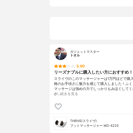
電気代の目安
-
付属品
-
コース
自動I、自動II
その他の特徴
自動オフタ
ガジェットマスター
トオル
3.00
リーズナブルに購入したい方におすすめ！
スライヴのこのマッサージャーは1万円ほどで購
格のお手頃さに魅力を感じて購入しました！ふく
マッサージは強めの力でしっかりもみほぐしてく
が…
続きを見る
THRIVE(スライヴ)
フットマッサージャー MD-4225