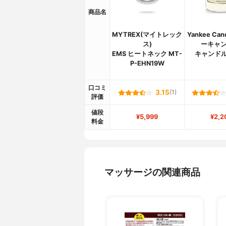
商品名
MYTREX(マイトレック
Yankee Ca
ス)
ーキャン
EMS ヒートネック MT-
キャンドル
P-EHN19W
口コミ
3.15
(1)
評価
値段
¥5,999
¥2,2
料金
マッサージの関連商品