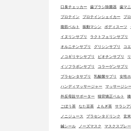
口臭チェッカー
歯ブラシ除菌器
歯マニ
プロテイン
プロテインシェイカー
プロ
腹筋ベルト
振動マシン
ボディスーツ
イヌリンサプリ
ラクトフェリンサプリ
オルニチンサプリ
グリシンサプリ
コエ
ノコギリヤシサプリ
ビオチンサプリ
リ
イソフラボンサプリ
コラーゲンサプリ
プラセンタサプリ
乳酸菌サプリ
女性ホ
ハンディマッサージャー
マッサージシ
外反母趾サポーター
猫背矯正ベルト
膝
ごぼう茶
なた豆茶
よもぎ茶
サラシア
ノニジュース
プラセンタドリンク
玄米
鍼シール
ノーズマスク
マスクスプレー