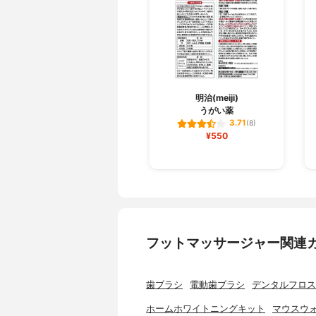
明治(meiji)
うがい薬
3.71
(8)
¥550
フットマッサージャー関連
歯ブラシ
電動歯ブラシ
デンタルフロス
ホームホワイトニングキット
マウスウ