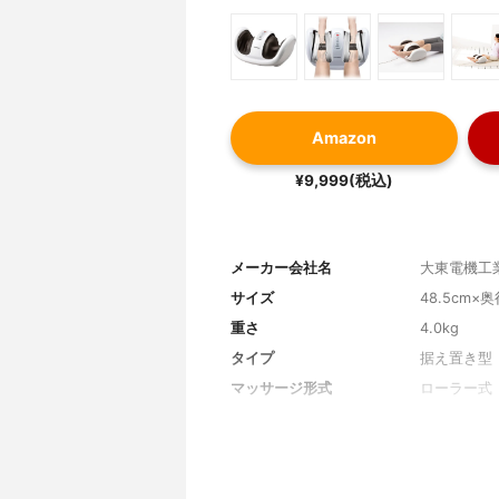
Amazon
¥9,999(税込)
メーカー会社名
大東電機工
サイズ
48.5cm×奥
重さ
4.0kg
タイプ
据え置き型
マッサージ形式
ローラー式
マッサージ部位
足裏, 足首,
カラー展開
ホワイト
消費電力
30W