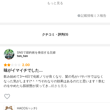
もっと見る
ンB6
味
-
記載情報ミス報告
甘味料・添加物
高果糖液糖、乳糖果糖オリゴ糖、ハチミ
ツ、香料、グルコサミン、L-テアニン、L-
アルギニン、グレープフルーツ種子抽出
物、L-トリプトファン、ビオチン、甘味料
クチコミ・評判(1)
(スクラロース)
1本あたりのカロリー
39.3kcal
1本あたりの価格
640円
SNSで節約術を発信する主婦
ten_ten
2.00
味がイマイチでした...
飲み始めて3〜4日で化粧ノリが良くなり、髪の毛がパサパサではなく
なった気がします(*＾＾*)それなりの効果はあるのだと思います！飲む
のをやめたら肌状態が戻ってき…
続きを見る
HACCI(ハッチ)