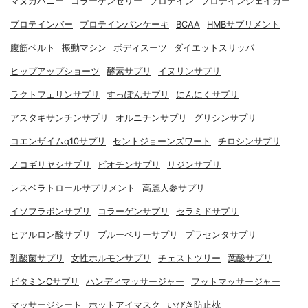
マヌカハニー
コラーゲンゼリー
プロテイン
プロテインシェイカー
プロテインバー
プロテインパンケーキ
BCAA
HMBサプリメント
腹筋ベルト
振動マシン
ボディスーツ
ダイエットスリッパ
ヒップアップショーツ
酵素サプリ
イヌリンサプリ
ラクトフェリンサプリ
すっぽんサプリ
にんにくサプリ
アスタキサンチンサプリ
オルニチンサプリ
グリシンサプリ
コエンザイムq10サプリ
セントジョーンズワート
チロシンサプリ
ノコギリヤシサプリ
ビオチンサプリ
リジンサプリ
レスベラトロールサプリメント
高麗人参サプリ
イソフラボンサプリ
コラーゲンサプリ
セラミドサプリ
ヒアルロン酸サプリ
ブルーベリーサプリ
プラセンタサプリ
乳酸菌サプリ
女性ホルモンサプリ
チェストツリー
葉酸サプリ
ビタミンCサプリ
ハンディマッサージャー
フットマッサージャー
マッサージシート
ホットアイマスク
いびき防止枕