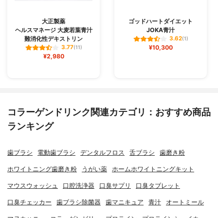
大正製薬
ゴッドハートダイエット
ヘルスマネージ 大麦若葉青汁
JOKA青汁
難消化性デキストリン
3.62
(1)
¥10,300
3.77
(11)
¥2,980
コラーゲンドリンク関連カテゴリ：おすすめ商品
ランキング
歯ブラシ
電動歯ブラシ
デンタルフロス
舌ブラシ
歯磨き粉
ホワイトニング歯磨き粉
うがい薬
ホームホワイトニングキット
マウスウォッシュ
口腔洗浄器
口臭サプリ
口臭タブレット
口臭チェッカー
歯ブラシ除菌器
歯マニキュア
青汁
オートミール