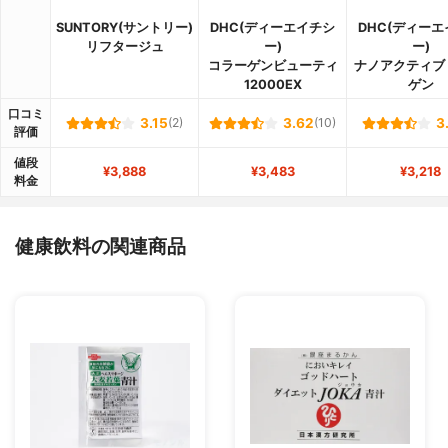
SUNTORY(サントリー)
DHC(ディーエイチシ
DHC(ディー
リフタージュ
ー)
ー)
コラーゲンビューティ
ナノアクティブ
12000EX
ゲン
口コミ
3.15
(2)
3.62
(10)
3
評価
値段
¥3,888
¥3,483
¥3,218
料金
健康飲料の関連商品