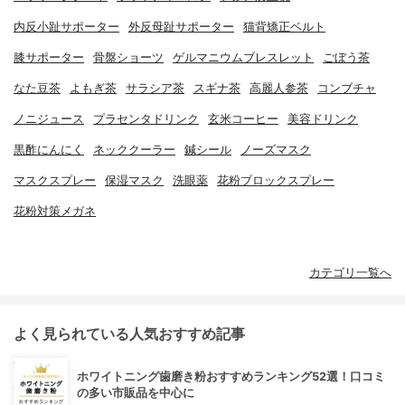
内反小趾サポーター
外反母趾サポーター
猫背矯正ベルト
膝サポーター
骨盤ショーツ
ゲルマニウムブレスレット
ごぼう茶
なた豆茶
よもぎ茶
サラシア茶
スギナ茶
高麗人参茶
コンブチャ
ノニジュース
プラセンタドリンク
玄米コーヒー
美容ドリンク
黒酢にんにく
ネッククーラー
鍼シール
ノーズマスク
マスクスプレー
保湿マスク
洗眼薬
花粉ブロックスプレー
花粉対策メガネ
カテゴリ一覧へ
よく見られている人気おすすめ記事
ホワイトニング歯磨き粉おすすめランキング52選！口コミ
の多い市販品を中心に