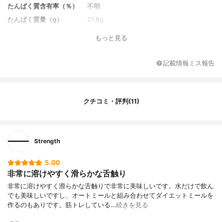
たんぱく質含有率（％）
不明
たんぱく質量（g）
21.8g
炭水化物量（g）
4.3g
もっと見る
味のバリエーション
チョコレート、ヨーグルト、カフェオレ、
バナナ、レモネード、抹茶
記載情報ミス報告
味
ベリー
カロリー
117kcal
1食分の価格
97円
クチコミ・評判(11)
その他の栄養素
なし
原産国
日本
特徴
なし
Strength
5.00
非常に溶けやすく滑らかな舌触り
非常に溶けやすく滑らかな舌触りで非常に美味しいです。水だけで飲ん
でも美味しいですし、オートミールと組み合わせてダイエットミールを
作るのもありです。筋トレしている…
続きを見る