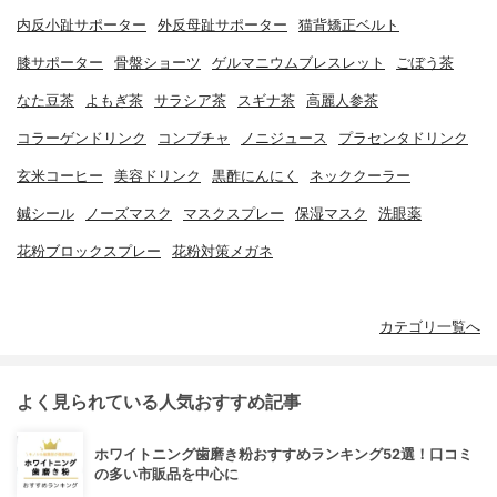
内反小趾サポーター
外反母趾サポーター
猫背矯正ベルト
膝サポーター
骨盤ショーツ
ゲルマニウムブレスレット
ごぼう茶
なた豆茶
よもぎ茶
サラシア茶
スギナ茶
高麗人参茶
コラーゲンドリンク
コンブチャ
ノニジュース
プラセンタドリンク
玄米コーヒー
美容ドリンク
黒酢にんにく
ネッククーラー
鍼シール
ノーズマスク
マスクスプレー
保湿マスク
洗眼薬
花粉ブロックスプレー
花粉対策メガネ
カテゴリ一覧へ
よく見られている人気おすすめ記事
ホワイトニング歯磨き粉おすすめランキング52選！口コミ
の多い市販品を中心に