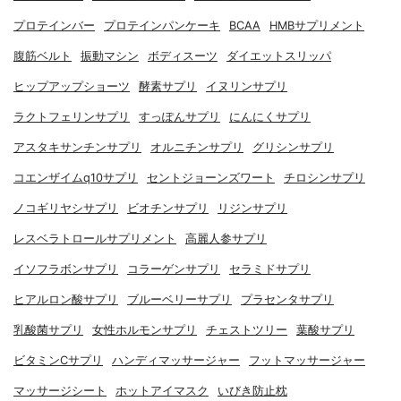
プロテインバー
プロテインパンケーキ
BCAA
HMBサプリメント
腹筋ベルト
振動マシン
ボディスーツ
ダイエットスリッパ
ヒップアップショーツ
酵素サプリ
イヌリンサプリ
ラクトフェリンサプリ
すっぽんサプリ
にんにくサプリ
アスタキサンチンサプリ
オルニチンサプリ
グリシンサプリ
コエンザイムq10サプリ
セントジョーンズワート
チロシンサプリ
ノコギリヤシサプリ
ビオチンサプリ
リジンサプリ
レスベラトロールサプリメント
高麗人参サプリ
イソフラボンサプリ
コラーゲンサプリ
セラミドサプリ
ヒアルロン酸サプリ
ブルーベリーサプリ
プラセンタサプリ
乳酸菌サプリ
女性ホルモンサプリ
チェストツリー
葉酸サプリ
ビタミンCサプリ
ハンディマッサージャー
フットマッサージャー
マッサージシート
ホットアイマスク
いびき防止枕