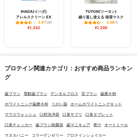
IHADA(イハダ)
TUYON(ツーヨン)
アレルスクリーン EX
繰り返し使える 保湿マスク
3.97
3.58
(26)
(1)
¥1,332
¥1,200
プロテイン関連カテゴリ：おすすめ商品ランキン
グ
歯ブラシ
電動歯ブラシ
デンタルフロス
舌ブラシ
歯磨き粉
ホワイトニング歯磨き粉
うがい薬
ホームホワイトニングキット
マウスウォッシュ
口腔洗浄器
口臭サプリ
口臭タブレット
口臭チェッカー
歯ブラシ除菌器
歯マニキュア
青汁
オートミール
マヌカハニー
コラーゲンゼリー
プロテインシェイカー