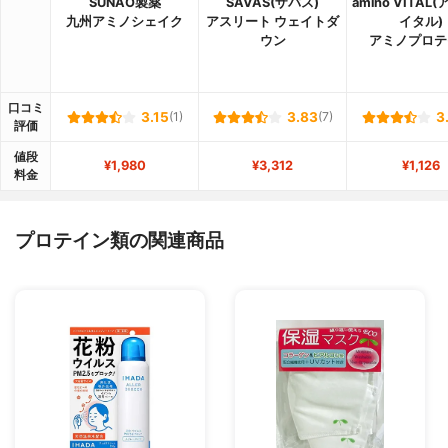
SUNAO製薬
SAVAS(ザバス)
amino VITAL
九州アミノシェイク
アスリート ウェイトダ
イタル)
ウン
アミノプロテ
口コミ
3.15
(1)
3.83
(7)
3
評価
値段
¥1,980
¥3,312
¥1,126
料金
プロテイン類の関連商品