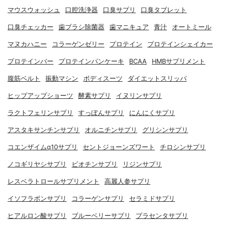
マウスウォッシュ
口腔洗浄器
口臭サプリ
口臭タブレット
口臭チェッカー
歯ブラシ除菌器
歯マニキュア
青汁
オートミール
マヌカハニー
コラーゲンゼリー
プロテイン
プロテインシェイカー
プロテインバー
プロテインパンケーキ
BCAA
HMBサプリメント
腹筋ベルト
振動マシン
ボディスーツ
ダイエットスリッパ
ヒップアップショーツ
酵素サプリ
イヌリンサプリ
ラクトフェリンサプリ
すっぽんサプリ
にんにくサプリ
アスタキサンチンサプリ
オルニチンサプリ
グリシンサプリ
コエンザイムq10サプリ
セントジョーンズワート
チロシンサプリ
ノコギリヤシサプリ
ビオチンサプリ
リジンサプリ
レスベラトロールサプリメント
高麗人参サプリ
イソフラボンサプリ
コラーゲンサプリ
セラミドサプリ
ヒアルロン酸サプリ
ブルーベリーサプリ
プラセンタサプリ