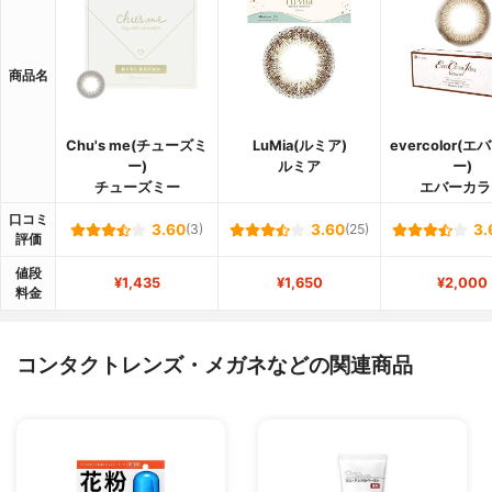
商品名
Chu's me(チューズミ
LuMia(ルミア)
evercolor(
ー)
ルミア
ー)
チューズミー
エバーカラ
口コミ
3.60
(3)
3.60
(25)
3.
評価
値段
¥1,435
¥1,650
¥2,000
料金
コンタクトレンズ・メガネなどの関連商品