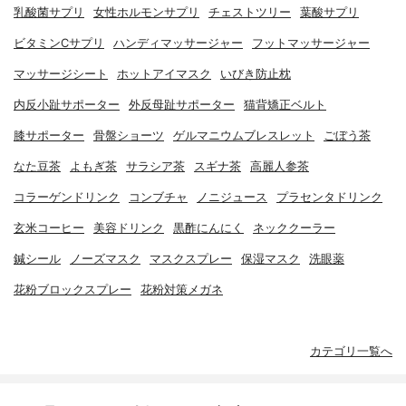
乳酸菌サプリ
女性ホルモンサプリ
チェストツリー
葉酸サプリ
ビタミンCサプリ
ハンディマッサージャー
フットマッサージャー
マッサージシート
ホットアイマスク
いびき防止枕
内反小趾サポーター
外反母趾サポーター
猫背矯正ベルト
膝サポーター
骨盤ショーツ
ゲルマニウムブレスレット
ごぼう茶
なた豆茶
よもぎ茶
サラシア茶
スギナ茶
高麗人参茶
コラーゲンドリンク
コンブチャ
ノニジュース
プラセンタドリンク
玄米コーヒー
美容ドリンク
黒酢にんにく
ネッククーラー
鍼シール
ノーズマスク
マスクスプレー
保湿マスク
洗眼薬
花粉ブロックスプレー
花粉対策メガネ
カテゴリ一覧へ