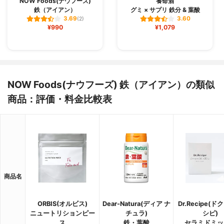
NOW Foods(ナウフーズ)
養命酒
鉄（アイアン）
グミ × サプリ 鉄分 & 葉酸
3.69
3.60
(2)
¥990
¥1,079
NOW Foods(ナウフーズ) 鉄（アイアン）の類似
商品：評価・料金比較表
商品名
ORBIS(オルビス)
Dear-Natura(ディア ナ
Dr.Recipe(
ニュートリションピー
チュラ)
シピ)
ス
鉄・葉酸
セラミドミッ