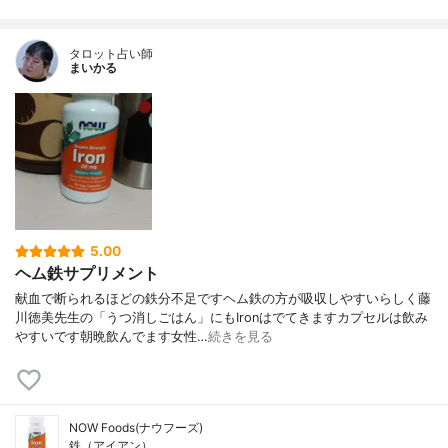
タロット占い師
まいかる
5.00
ヘム鉄サプリメント
献血で断られるほどの鉄分不足ですヘム鉄の方が吸収しやすいらしく藤
川徳美先生の「うつ消しごはん」にもIronはでてきますカプセルは飲み
やすいです朝晩飲んでます女性…
続きを見る
NOW Foods(ナウフーズ)
鉄（アイアン）