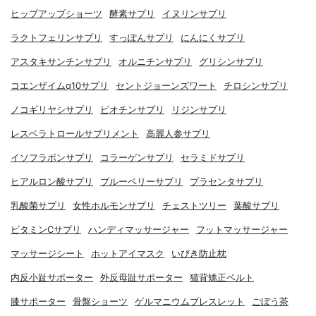
ヒップアップショーツ
酵素サプリ
イヌリンサプリ
ラクトフェリンサプリ
すっぽんサプリ
にんにくサプリ
アスタキサンチンサプリ
オルニチンサプリ
グリシンサプリ
コエンザイムq10サプリ
セントジョーンズワート
チロシンサプリ
ノコギリヤシサプリ
ビオチンサプリ
リジンサプリ
レスベラトロールサプリメント
高麗人参サプリ
イソフラボンサプリ
コラーゲンサプリ
セラミドサプリ
ヒアルロン酸サプリ
ブルーベリーサプリ
プラセンタサプリ
乳酸菌サプリ
女性ホルモンサプリ
チェストツリー
葉酸サプリ
ビタミンCサプリ
ハンディマッサージャー
フットマッサージャー
マッサージシート
ホットアイマスク
いびき防止枕
内反小趾サポーター
外反母趾サポーター
猫背矯正ベルト
膝サポーター
骨盤ショーツ
ゲルマニウムブレスレット
ごぼう茶