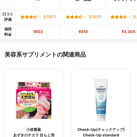
口コミ
3.15
(1)
3.15
(1)
3
評価
値段
¥923
¥410
¥3,304
料金
美容系サプリメントの関連商品
小林製薬
Check-Up(チェックアップ)
あずきのチカラ 目もと用
Check-Up standard