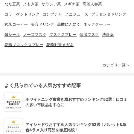
なた豆茶
よもぎ茶
サラシア茶
スギナ茶
高麗人参茶
コラーゲンドリンク
コンブチャ
ノニジュース
プラセンタドリンク
玄米コーヒー
美容ドリンク
黒酢にんにく
ネッククーラー
鍼シール
ノーズマスク
マスクスプレー
保湿マスク
洗眼薬
花粉ブロックスプレー
花粉対策メガネ
カテゴリ一覧へ
よく見られている人気おすすめ記事
ホワイトニング歯磨き粉おすすめランキング52選！口コミ
の多い市販品を中心に
アイシャドウおすすめ人気ランキング52選！パレット&単
色&ラメ入り商品を徹底比較！