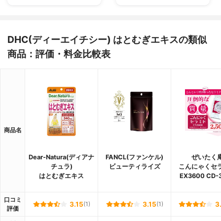
DHC(ディーエイチシー) はとむぎエキスの類似
商品：評価・料金比較表
商品名
Dear-Natura(ディアナ
FANCL(ファンケル)
ぜいたく
チュラ)
ビューティライズ
こんにゃくセ
はとむぎエキス
EX3600 CD-
口コミ
3.15
(1)
3.15
(1)
3
評価