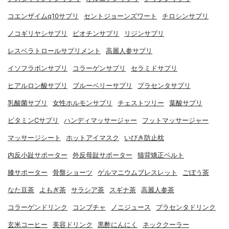
コエンザイムq10サプリ
セントジョーンズワート
チロシンサプリ
ノコギリヤシサプリ
ビオチンサプリ
リジンサプリ
レスベラトロールサプリメント
高麗人参サプリ
イソフラボンサプリ
コラーゲンサプリ
セラミドサプリ
ヒアルロン酸サプリ
ブルーベリーサプリ
プラセンタサプリ
乳酸菌サプリ
女性ホルモンサプリ
チェストツリー
葉酸サプリ
ビタミンCサプリ
ハンディマッサージャー
フットマッサージャー
マッサージシート
ホットアイマスク
いびき防止枕
内反小趾サポーター
外反母趾サポーター
猫背矯正ベルト
膝サポーター
骨盤ショーツ
ゲルマニウムブレスレット
ごぼう茶
なた豆茶
よもぎ茶
サラシア茶
スギナ茶
高麗人参茶
コラーゲンドリンク
コンブチャ
ノニジュース
プラセンタドリンク
玄米コーヒー
美容ドリンク
黒酢にんにく
ネッククーラー