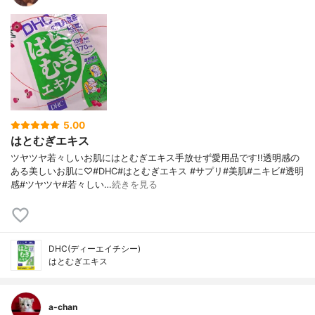
5.00
はとむぎエキス
ツヤツヤ若々しいお肌にはとむぎエキス手放せず愛用品です!!透明感の
ある美しいお肌に♡#DHC#はとむぎエキス #サプリ#美肌#ニキビ#透明
感#ツヤツヤ#若々しい…
続きを見る
DHC(ディーエイチシー)
はとむぎエキス
a-chan