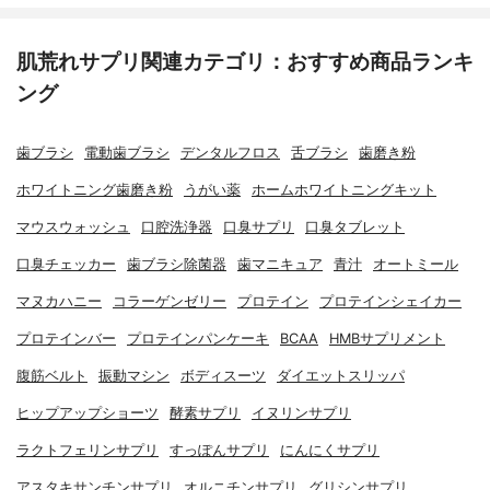
肌荒れサプリ関連カテゴリ：おすすめ商品ランキ
ング
歯ブラシ
電動歯ブラシ
デンタルフロス
舌ブラシ
歯磨き粉
ホワイトニング歯磨き粉
うがい薬
ホームホワイトニングキット
マウスウォッシュ
口腔洗浄器
口臭サプリ
口臭タブレット
口臭チェッカー
歯ブラシ除菌器
歯マニキュア
青汁
オートミール
マヌカハニー
コラーゲンゼリー
プロテイン
プロテインシェイカー
プロテインバー
プロテインパンケーキ
BCAA
HMBサプリメント
腹筋ベルト
振動マシン
ボディスーツ
ダイエットスリッパ
ヒップアップショーツ
酵素サプリ
イヌリンサプリ
ラクトフェリンサプリ
すっぽんサプリ
にんにくサプリ
アスタキサンチンサプリ
オルニチンサプリ
グリシンサプリ