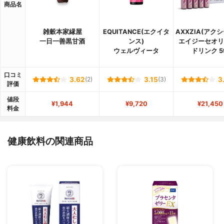
商品名
雑穀本家縁屋
EQUITANCE(エクイタ
AXXZIA(アク
一日一善黒甘酒
ンス)
エイジーセオリ
ウェルヴィータ
ドリンク 5
口コミ
3.62
(2)
3.15
(3)
3
評価
値段
¥1,944
¥9,720
¥21,450
料金
健康飲料の関連商品