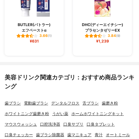
BUTLER(バトラー)
DHC(ディーエイチシー)
エフペーストα
プラセンタゼリーEX
3.66
3.84
(1)
(9)
¥631
¥1,239
美容ドリンク関連カテゴリ：おすすめ商品ランキ
ング
歯ブラシ
電動歯ブラシ
デンタルフロス
舌ブラシ
歯磨き粉
ホワイトニング歯磨き粉
うがい薬
ホームホワイトニングキット
マウスウォッシュ
口腔洗浄器
口臭サプリ
口臭タブレット
口臭チェッカー
歯ブラシ除菌器
歯マニキュア
青汁
オートミール