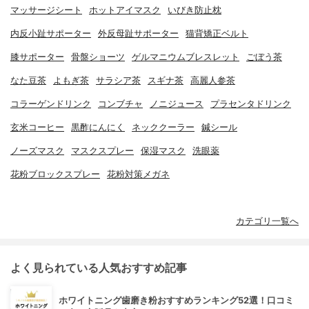
マッサージシート
ホットアイマスク
いびき防止枕
内反小趾サポーター
外反母趾サポーター
猫背矯正ベルト
膝サポーター
骨盤ショーツ
ゲルマニウムブレスレット
ごぼう茶
なた豆茶
よもぎ茶
サラシア茶
スギナ茶
高麗人参茶
コラーゲンドリンク
コンブチャ
ノニジュース
プラセンタドリンク
玄米コーヒー
黒酢にんにく
ネッククーラー
鍼シール
ノーズマスク
マスクスプレー
保湿マスク
洗眼薬
花粉ブロックスプレー
花粉対策メガネ
カテゴリ一覧へ
よく見られている人気おすすめ記事
ホワイトニング歯磨き粉おすすめランキング52選！口コミ