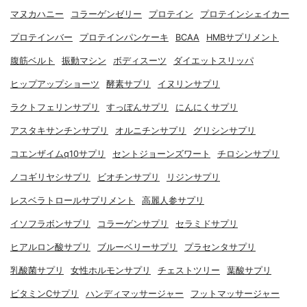
マヌカハニー
コラーゲンゼリー
プロテイン
プロテインシェイカー
プロテインバー
プロテインパンケーキ
BCAA
HMBサプリメント
腹筋ベルト
振動マシン
ボディスーツ
ダイエットスリッパ
ヒップアップショーツ
酵素サプリ
イヌリンサプリ
ラクトフェリンサプリ
すっぽんサプリ
にんにくサプリ
アスタキサンチンサプリ
オルニチンサプリ
グリシンサプリ
コエンザイムq10サプリ
セントジョーンズワート
チロシンサプリ
ノコギリヤシサプリ
ビオチンサプリ
リジンサプリ
レスベラトロールサプリメント
高麗人参サプリ
イソフラボンサプリ
コラーゲンサプリ
セラミドサプリ
ヒアルロン酸サプリ
ブルーベリーサプリ
プラセンタサプリ
乳酸菌サプリ
女性ホルモンサプリ
チェストツリー
葉酸サプリ
ビタミンCサプリ
ハンディマッサージャー
フットマッサージャー