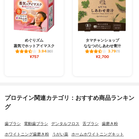
めぐりズム
タマチャンショップ
蒸気でホットアイマスク
ななつのしあわせ青汁
3.94
3.79
(80)
(1)
¥757
¥2,700
プロテイン関連カテゴリ：おすすめ商品ランキン
グ
歯ブラシ
電動歯ブラシ
デンタルフロス
舌ブラシ
歯磨き粉
ホワイトニング歯磨き粉
うがい薬
ホームホワイトニングキット