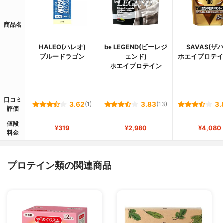
商品名
HALEO(ハレオ)
be LEGEND(ビーレジ
SAVAS(ザ
ブルードラゴン
ェンド)
ホエイプロテイ
ホエイプロテイン
口コミ
3.62
(1)
3.83
(13)
3.
評価
値段
¥319
¥2,980
¥4,080
料金
プロテイン類の関連商品