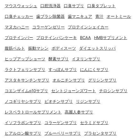
マウスウォッシュ
口腔洗浄器
口臭サプリ
口臭タブレット
口臭チェッカー
歯ブラシ除菌器
歯マニキュア
青汁
オートミール
マヌカハニー
コラーゲンゼリー
プロテインシェイカー
プロテインバー
プロテインパンケーキ
BCAA
HMBサプリメント
腹筋ベルト
振動マシン
ボディスーツ
ダイエットスリッパ
ヒップアップショーツ
酵素サプリ
イヌリンサプリ
ラクトフェリンサプリ
すっぽんサプリ
にんにくサプリ
アスタキサンチンサプリ
オルニチンサプリ
グリシンサプリ
コエンザイムq10サプリ
セントジョーンズワート
チロシンサプリ
ノコギリヤシサプリ
ビオチンサプリ
リジンサプリ
レスベラトロールサプリメント
高麗人参サプリ
イソフラボンサプリ
コラーゲンサプリ
セラミドサプリ
ヒアルロン酸サプリ
ブルーベリーサプリ
プラセンタサプリ