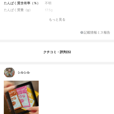
たんぱく質含有率（％）
不明
たんぱく質量（g）
17.5g
炭水化物量（g）
37.1g
もっと見る
味のバリエーション
濃厚チョコレート味、いちごミルク味、ト
ロピカルミルク味、抹茶ミルク味、チョコ
記載情報ミス報告
ナッツ味
味
濃厚チョコレート味
カロリー
235kcal
クチコミ・評判(5)
1食分の価格
336円
その他の栄養素
カルシウム、亜鉛、マグネシウム、ビタミ
ンA、ナイアシン、パントテン酸、ビタミン
B1、ビタミンB2、ビタミンB6、ビタミンB1
シルシル
2 、ビタミンC、ビタミンE、葉酸、オルニ
チン塩酸塩、コエンザイムQ10、N-アセチ
ルグルコサミン、コラーゲン、ビタミンD、
銅、鉄
原産国
日本
特徴
置き換え