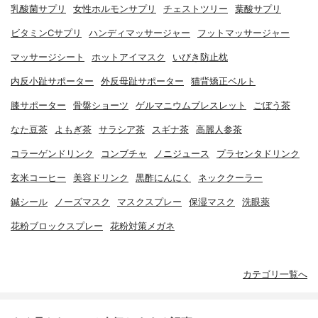
乳酸菌サプリ
女性ホルモンサプリ
チェストツリー
葉酸サプリ
ビタミンCサプリ
ハンディマッサージャー
フットマッサージャー
マッサージシート
ホットアイマスク
いびき防止枕
内反小趾サポーター
外反母趾サポーター
猫背矯正ベルト
膝サポーター
骨盤ショーツ
ゲルマニウムブレスレット
ごぼう茶
なた豆茶
よもぎ茶
サラシア茶
スギナ茶
高麗人参茶
コラーゲンドリンク
コンブチャ
ノニジュース
プラセンタドリンク
玄米コーヒー
美容ドリンク
黒酢にんにく
ネッククーラー
鍼シール
ノーズマスク
マスクスプレー
保湿マスク
洗眼薬
花粉ブロックスプレー
花粉対策メガネ
カテゴリ一覧へ