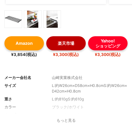
Yahoo!
Amazon
楽天市場
ショッピング
¥3,854(税込)
¥3,300(税込)
¥3,300(税込)
メーカー会社名
山崎実業株式会社
サイズ
L:約W26cm×D58cm×H0.8cmS:約W26cm×
D42cm×H0.8cm
重さ
L:約810gS:約610g
カラー
ブラック/ホワイト
タイプ
シンク上タイプ
もっと見る
材質
本体：スチール(ユニクロメッキ+粉体塗装)
キャップ:シリコン樹脂