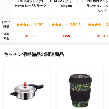
Latuna(ラトゥナ)
CHARMY(チャーミー)
UNITRIP(アン
たためる水切りラック
Magica
ランチョンマッ
セット
口コミ
3.15
(1)
3.00
(4)
3
評価
値段
¥1,680
¥158
¥1,949
料金
キッチン消耗備品の関連商品