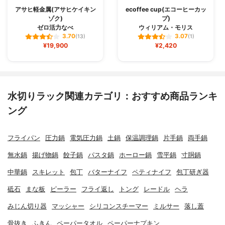
アサヒ軽金属(アサヒケイキン
ecoffee cup(エコーヒーカッ
ゾク)
プ)
ゼロ活力なべ
ウィリアム・モリス
3.70
3.07
(13)
(1)
¥19,900
¥2,420
水切りラック関連カテゴリ：おすすめ商品ランキ
ング
フライパン
圧力鍋
電気圧力鍋
土鍋
保温調理鍋
片手鍋
両手鍋
無水鍋
揚げ物鍋
餃子鍋
パスタ鍋
ホーロー鍋
雪平鍋
寸胴鍋
中華鍋
スキレット
包丁
バターナイフ
ペティナイフ
包丁研ぎ器
砥石
まな板
ピーラー
フライ返し
トング
レードル
ヘラ
みじん切り器
マッシャー
シリコンスチーマー
ミルサー
落し蓋
骨抜き
ふきん
ペーパータオル
ペーパーナプキン