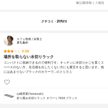
記載情報ミス報告
受け皿のスライド
-
排水方向の調整
-
付属品
-
クチコミ・評判(1)
カフェ勤務 / 栄養士
きたあか
3.00
場所を取らない水切りラック
コンパクトに収納できるので便利です。キッチンに水切りかごを置くス
ペースのない方、生活感を出したくない方にも重宝すると思います。他
にはあまりないブラックのカラーで…
続きを見る
山崎実業(Yamazaki)
折り畳み水切りラック タワー L 7836 ブラック