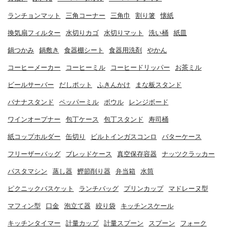
ランチョンマット
三角コーナー
三角巾
割り箸
懐紙
換気扇フィルター
水切りカゴ
水切りマット
洗い桶
紙皿
鍋つかみ
鍋敷き
食器棚シート
食器用洗剤
やかん
コーヒーメーカー
コーヒーミル
コーヒードリッパー
お茶ミル
ビールサーバー
だしポット
ふきんかけ
まな板スタンド
バナナスタンド
ペッパーミル
ボウル
レンジボード
ワインオープナー
包丁ケース
包丁スタンド
寿司桶
紙コップホルダー
缶切り
ビルトインガスコンロ
バターケース
フリーザーバッグ
ブレッドケース
真空保存容器
ナッツクラッカー
パスタマシン
蒸し器
鰹節削り器
弁当箱
水筒
ピクニックバスケット
ランチバッグ
プリンカップ
マドレーヌ型
マフィン型
口金
泡立て器
絞り袋
キッチンスケール
キッチンタイマー
計量カップ
計量スプーン
スプーン
フォーク