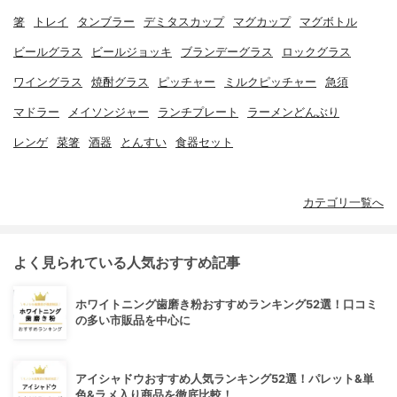
箸
トレイ
タンブラー
デミタスカップ
マグカップ
マグボトル
ビールグラス
ビールジョッキ
ブランデーグラス
ロックグラス
ワイングラス
焼酎グラス
ピッチャー
ミルクピッチャー
急須
マドラー
メイソンジャー
ランチプレート
ラーメンどんぶり
レンゲ
菜箸
酒器
とんすい
食器セット
カテゴリ一覧へ
よく見られている人気おすすめ記事
ホワイトニング歯磨き粉おすすめランキング52選！口コミ
の多い市販品を中心に
アイシャドウおすすめ人気ランキング52選！パレット&単
色&ラメ入り商品を徹底比較！