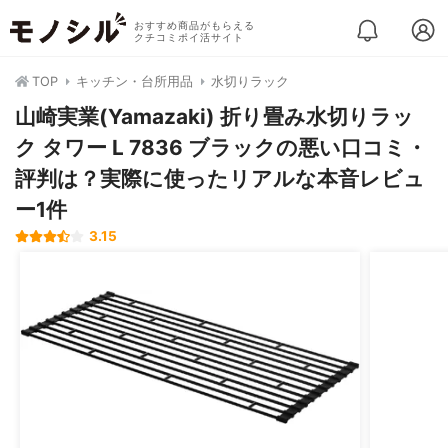
おすすめ商品がもらえる
クチコミポイ活サイト
TOP
キッチン・台所用品
水切りラック
山崎実業(Yamazaki) 折り畳み水切りラッ
ク タワー L 7836 ブラックの悪い口コミ・
評判は？実際に使ったリアルな本音レビュ
ー1件
3.15