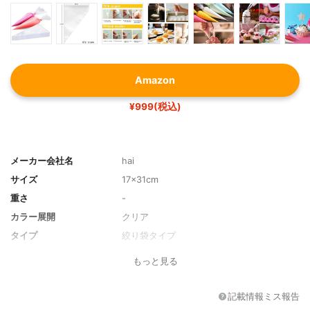
Amazon
¥999(税込)
メーカー会社名
hai
サイズ
17x31cm
重さ
-
カラー展開
クリア
タイプ
絞り袋タイプ
再利用
不可（使い捨て50枚入り）
もっと見る
耐冷性
-
耐熱性
有（80℃）
記載情報ミス報告