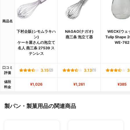
商品名
下村企販(シモムラキハ
NAGAO(ナガオ)
WECK(ウェ
ン)
燕三条 泡立て器
Tulip Shape 
ケーキ屋さんの泡立て
WE-762
名人 燕三条 27539 ス
テンレス
口コミ
3.15
(2)
3.13
(1)
3
評価
値段
¥1,026
¥1,261
¥385
料金
製パン・製菓用品の関連商品