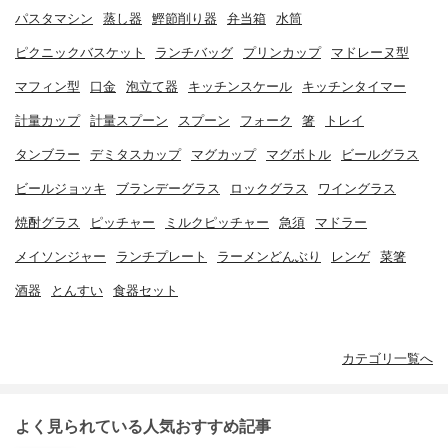
パスタマシン
蒸し器
鰹節削り器
弁当箱
水筒
ピクニックバスケット
ランチバッグ
プリンカップ
マドレーヌ型
マフィン型
口金
泡立て器
キッチンスケール
キッチンタイマー
計量カップ
計量スプーン
スプーン
フォーク
箸
トレイ
タンブラー
デミタスカップ
マグカップ
マグボトル
ビールグラス
ビールジョッキ
ブランデーグラス
ロックグラス
ワイングラス
焼酎グラス
ピッチャー
ミルクピッチャー
急須
マドラー
メイソンジャー
ランチプレート
ラーメンどんぶり
レンゲ
菜箸
酒器
とんすい
食器セット
カテゴリ一覧へ
よく見られている人気おすすめ記事