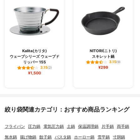
Kalita(カリタ)
NITORI(ニトリ)
ウェーブシリーズ ウェーブド
スキレット鍋
リッパー 155
3.15
(9)
¥299
3.15
(2)
¥1,500
絞り袋関連カテゴリ：おすすめ商品ランキング
フライパン
圧力鍋
電気圧力鍋
土鍋
保温調理鍋
片手鍋
両手鍋
無水鍋
揚げ物鍋
餃子鍋
パスタ鍋
ホーロー鍋
雪平鍋
寸胴鍋