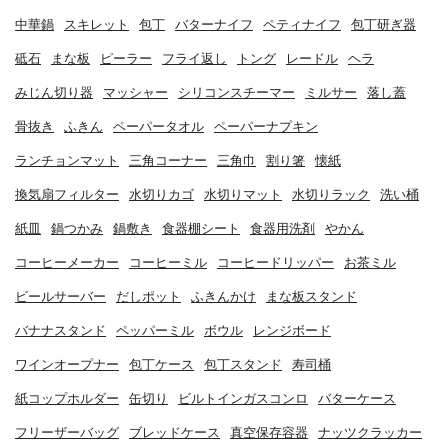
中華鍋
スキレット
包丁
バターナイフ
ペティナイフ
包丁研ぎ器
砥石
まな板
ピーラー
フライ返し
トング
レードル
ヘラ
みじん切り器
マッシャー
シリコンスチーマー
ミルサー
落し蓋
骨抜き
ふきん
ペーパータオル
ペーパーナプキン
ランチョンマット
三角コーナー
三角巾
割り箸
懐紙
換気扇フィルター
水切りカゴ
水切りマット
水切りラック
洗い桶
紙皿
鍋つかみ
鍋敷き
食器棚シート
食器用洗剤
やかん
コーヒーメーカー
コーヒーミル
コーヒードリッパー
お茶ミル
ビールサーバー
だしポット
ふきんかけ
まな板スタンド
バナナスタンド
ペッパーミル
ボウル
レンジボード
ワインオープナー
包丁ケース
包丁スタンド
寿司桶
紙コップホルダー
缶切り
ビルトインガスコンロ
バターケース
フリーザーバッグ
ブレッドケース
真空保存容器
ナッツクラッカー