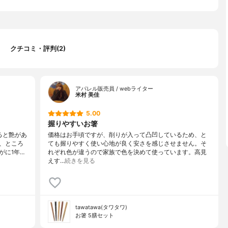
クチコミ・評判(2)
アパレル販売員 / webライター
米村 美佳
5.00
握りやすいお箸
ると艶があ
価格はお手頃ですが、削りが入って凸凹しているため、と
、ところ
ても握りやすく使い心地が良く安さを感じさせません。そ
がに1年…
れぞれ色が違うので家族で色を決めて使っています。高見
えす…
続きを見る
tawatawa(タワタワ)
お箸 5膳セット