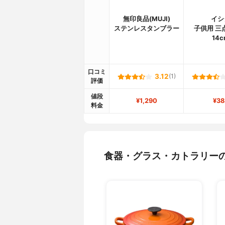
無印良品(MUJI)
イシ
ステンレスタンブラー
子供用 三
14
口コミ
3.12
(1)
評価
値段
¥1,290
¥38
料金
食器・グラス・カトラリー