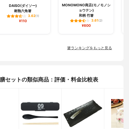
MONOMONO商店(モノモノシ
DAISO(ダイソー)
ョウテン)
耐熱六角箸
和柄 竹箸
3.62
(1)
3.61
¥110
(2)
¥600
箸ランキングをもっと見る
お箸 5膳セットの類似商品：評価・料金比較表