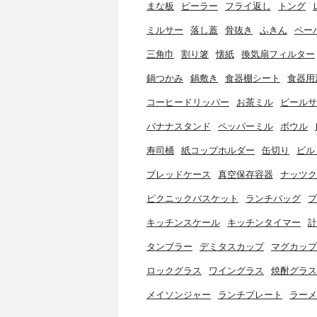
まな板
ピーラー
フライ返し
トング
ミルサー
落し蓋
骨抜き
ふきん
ペー
三角巾
割り箸
懐紙
換気扇フィルター
鍋つかみ
鍋敷き
食器棚シート
食器用
コーヒードリッパー
お茶ミル
ビールサ
バナナスタンド
ペッパーミル
ボウル
寿司桶
紙コップホルダー
缶切り
ビル
ブレッドケース
真空保存容器
ナッツク
ピクニックバスケット
ランチバッグ
プ
キッチンスケール
キッチンタイマー
計
タンブラー
デミタスカップ
マグカップ
ロックグラス
ワイングラス
焼酎グラス
メイソンジャー
ランチプレート
ラーメ