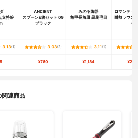
ダ
ANCIENT
みのる陶器
ロマンティ
点支持箸
スプーン&箸セット 09
亀甲長角皿 黒刷毛目
耐熱ラウン
cm
ブラック
ッ
3.13
(1)
3.03
(2)
3.11
(1)
5
¥760
¥1,184
¥2,8
の関連商品