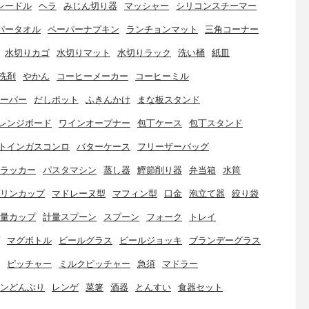
レードル
ヘラ
みじん切り器
マッシャー
シリコンスチーマー
パータオル
ペーパーナプキン
ランチョンマット
三角コーナー
水切りカゴ
水切りマット
水切りラック
洗い桶
紙皿
洗剤
やかん
コーヒーメーカー
コーヒーミル
ーバー
だしポット
ふきんかけ
まな板スタンド
レンジボード
ワインオープナー
包丁ケース
包丁スタンド
トインガスコンロ
バターケース
フリーザーバッグ
ラッカー
パスタマシン
蒸し器
鰹節削り器
弁当箱
水筒
リンカップ
マドレーヌ型
マフィン型
口金
泡立て器
絞り袋
量カップ
計量スプーン
スプーン
フォーク
トレイ
マグボトル
ビールグラス
ビールジョッキ
ブランデーグラス
ピッチャー
ミルクピッチャー
急須
マドラー
ンどんぶり
レンゲ
菜箸
酒器
とんすい
食器セット