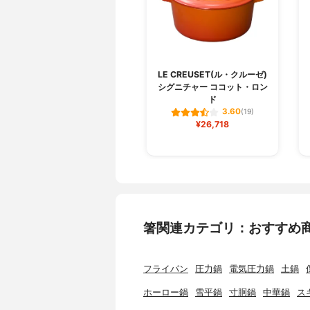
LE CREUSET(ル・クルーゼ)
シグニチャー ココット・ロン
ド
3.60
(19)
¥26,718
箸関連カテゴリ：おすすめ
フライパン
圧力鍋
電気圧力鍋
土鍋
ホーロー鍋
雪平鍋
寸胴鍋
中華鍋
ス