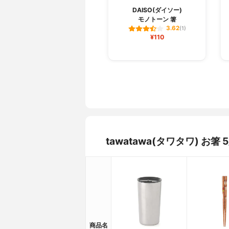
DAISO(ダイソー)
モノトーン 箸
3.62
(1)
¥110
tawatawa(タワタワ) 
商品名