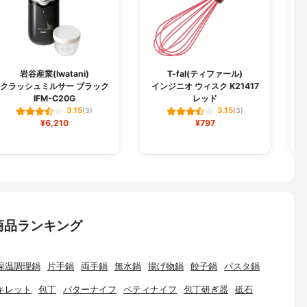
岩谷産業(Iwatani)
T-fal(ティファール)
クラッシュミルサー ブラック
インジニオ ウィスク K21417
IFM-C20G
レッド
3.15
3.15
(3)
(3)
¥6,210
¥797
商品ランキング
保温調理鍋
片手鍋
両手鍋
無水鍋
揚げ物鍋
餃子鍋
パスタ鍋
キレット
包丁
バターナイフ
ペティナイフ
包丁研ぎ器
砥石