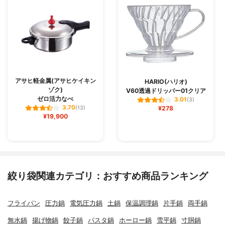
アサヒ軽金属(アサヒケイキン
HARIO(ハリオ)
ゾク)
V60透過ドリッパー01クリア
ゼロ活力なべ
3.01
(3)
3.70
(13)
¥278
¥19,900
絞り袋関連カテゴリ：おすすめ商品ランキング
フライパン
圧力鍋
電気圧力鍋
土鍋
保温調理鍋
片手鍋
両手鍋
無水鍋
揚げ物鍋
餃子鍋
パスタ鍋
ホーロー鍋
雪平鍋
寸胴鍋