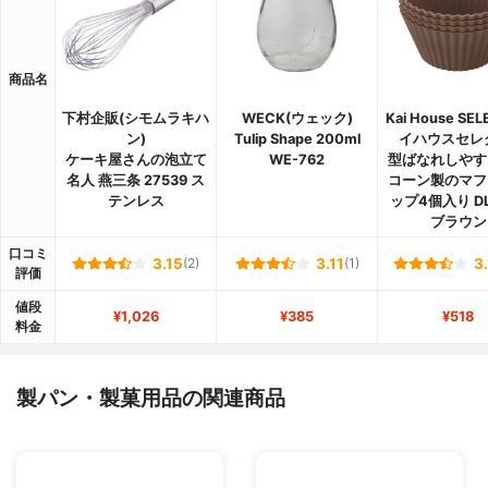
商品名
下村企販(シモムラキハ
WECK(ウェック)
Kai House SE
ン)
Tulip Shape 200ml
イハウスセレ
ケーキ屋さんの泡立て
WE-762
型ばなれしやす
名人 燕三条 27539 ス
コーン製のマフ
テンレス
ップ4個入り DL
ブラウン
口コミ
3.15
(2)
3.11
(1)
3
評価
値段
¥1,026
¥385
¥518
料金
製パン・製菓用品の関連商品