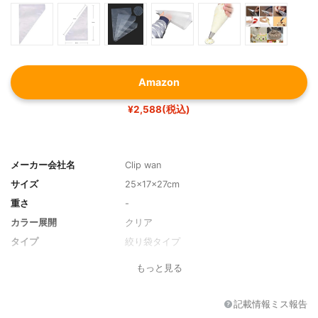
Amazon
¥2,588(税込)
メーカー会社名
Clip wan
サイズ
25×17×27cm
重さ
-
カラー展開
クリア
タイプ
絞り袋タイプ
再利用
不可（使い捨て100枚入り）
もっと見る
耐冷性
-
耐熱性
-
記載情報ミス報告