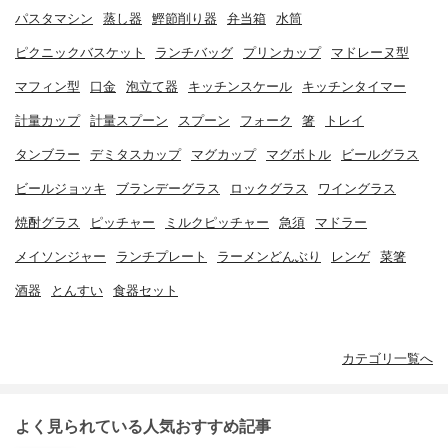
パスタマシン
蒸し器
鰹節削り器
弁当箱
水筒
ピクニックバスケット
ランチバッグ
プリンカップ
マドレーヌ型
マフィン型
口金
泡立て器
キッチンスケール
キッチンタイマー
計量カップ
計量スプーン
スプーン
フォーク
箸
トレイ
タンブラー
デミタスカップ
マグカップ
マグボトル
ビールグラス
ビールジョッキ
ブランデーグラス
ロックグラス
ワイングラス
焼酎グラス
ピッチャー
ミルクピッチャー
急須
マドラー
メイソンジャー
ランチプレート
ラーメンどんぶり
レンゲ
菜箸
酒器
とんすい
食器セット
カテゴリ一覧へ
よく見られている人気おすすめ記事