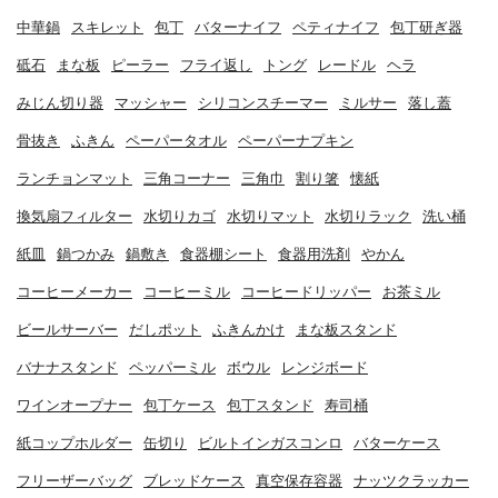
中華鍋
スキレット
包丁
バターナイフ
ペティナイフ
包丁研ぎ器
砥石
まな板
ピーラー
フライ返し
トング
レードル
ヘラ
みじん切り器
マッシャー
シリコンスチーマー
ミルサー
落し蓋
骨抜き
ふきん
ペーパータオル
ペーパーナプキン
ランチョンマット
三角コーナー
三角巾
割り箸
懐紙
換気扇フィルター
水切りカゴ
水切りマット
水切りラック
洗い桶
紙皿
鍋つかみ
鍋敷き
食器棚シート
食器用洗剤
やかん
コーヒーメーカー
コーヒーミル
コーヒードリッパー
お茶ミル
ビールサーバー
だしポット
ふきんかけ
まな板スタンド
バナナスタンド
ペッパーミル
ボウル
レンジボード
ワインオープナー
包丁ケース
包丁スタンド
寿司桶
紙コップホルダー
缶切り
ビルトインガスコンロ
バターケース
フリーザーバッグ
ブレッドケース
真空保存容器
ナッツクラッカー