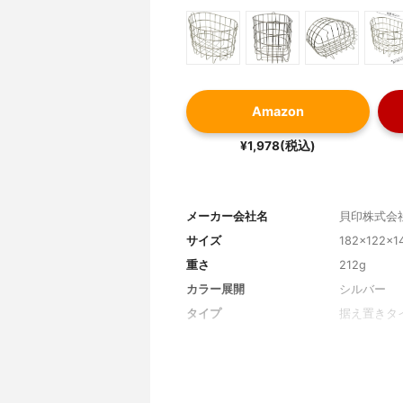
Amazon
¥1,978(税込)
メーカー会社名
貝印株式会
サイズ
182×122×
重さ
212g
カラー展開
シルバー
タイプ
据え置きタ
材質
18-8ステ
折りたたみ
不可
蓋
無