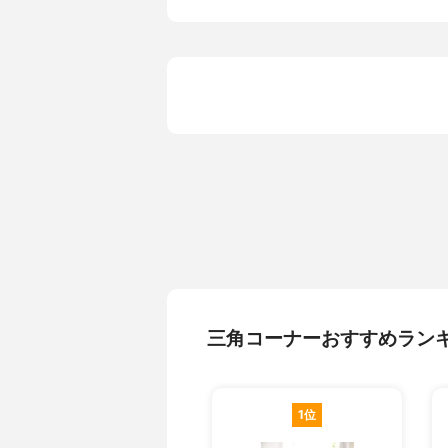
抗菌加工の有無
無
三角コーナーおすすめラン
1位