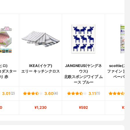
ヒロ)
IKEA(イケア)
JANGNEUS(ヤングネ
scottie(
コダスター
エリー キッチンクロス
ウス)
ファイン 洗
り 赤
北欧スポンジワイプ ム
ペーパー
ース ブルー
3.01
(2)
3.60
(4)
3.11
(1)
0
¥1,230
¥592
¥27