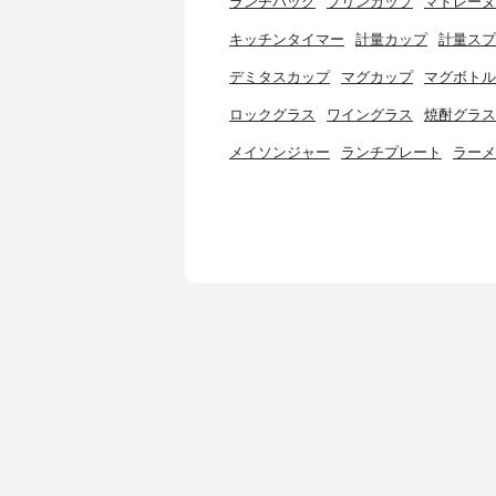
ランチバッグ
プリンカップ
マドレーヌ
キッチンタイマー
計量カップ
計量スプ
デミタスカップ
マグカップ
マグボトル
ロックグラス
ワイングラス
焼酎グラス
メイソンジャー
ランチプレート
ラーメ