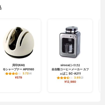
品
貝印(KAI)
siroca(シロカ)
Qシャープナー AP0160
全自動コーヒーメーカー カフ
ェばこ SC-A211
3.72
(4)
¥579
3.65
(2)
¥12,980