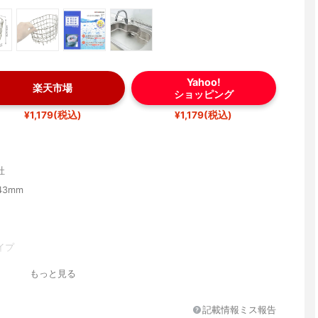
Yahoo!
楽天市場
ショッピング
¥1,179(税込)
¥1,179(税込)
社
143mm
イプ
ンレススチール
もっと見る
記載情報ミス報告