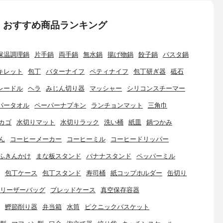
：おすすめ商品ランキング
保温調理鍋
片手鍋
両手鍋
無水鍋
揚げ物鍋
餃子鍋
パスタ鍋
キレット
包丁
バターナイフ
ペティナイフ
包丁研ぎ器
砥石
レードル
ヘラ
みじん切り器
マッシャー
シリコンスチーマー
パータオル
ペーパーナプキン
ランチョンマット
三角巾
カゴ
水切りマット
水切りラック
洗い桶
紙皿
鍋つかみ
ん
コーヒーメーカー
コーヒーミル
コーヒードリッパー
ふきんかけ
まな板スタンド
バナナスタンド
ペッパーミル
包丁ケース
包丁スタンド
寿司桶
紙コップホルダー
缶切り
リーザーバッグ
ブレッドケース
真空保存容器
鰹節削り器
弁当箱
水筒
ピクニックバスケット