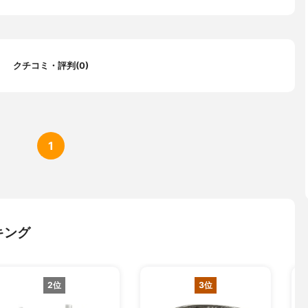
クチコミ・評判(0)
1
キング
2位
3位