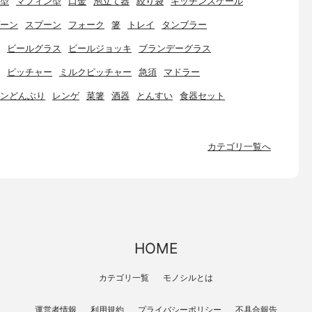
型
マフィン型
口金
泡立て器
絞り袋
キッチンスケール
ーン
スプーン
フォーク
箸
トレイ
タンブラー
ビールグラス
ビールジョッキ
ブランデーグラス
ピッチャー
ミルクピッチャー
急須
マドラー
ンどんぶり
レンゲ
菜箸
酒器
とんすい
食器セット
カテゴリ一覧へ
HOME
カテゴリ一覧
モノシルとは
運営者情報
利用規約
プライバシーポリシー
不具合報告