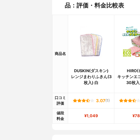
品：評価・料金比較表
商品名
DUSKIN(ダスキン)
HIRO(
レンジまわりふきん(3
キッチンエ
枚入) 白
30枚入
口コミ
3.07
(1)
評価
値段
¥1,049
¥78
料金