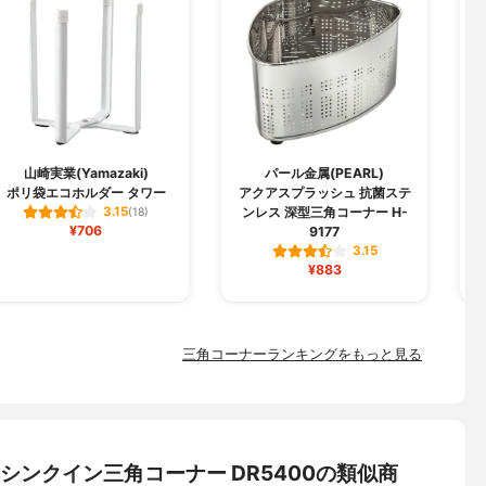
山崎実業(Yamazaki)
パール金属(PEARL)
ポリ袋エコホルダー タワー
アクアスプラッシュ 抗菌ステ
ンレス 深型三角コーナー H-
3.15
(18)
¥706
9177
3.15
¥883
三角コーナーランキングをもっと見る
DAY シンクイン三角コーナー DR5400の類似商