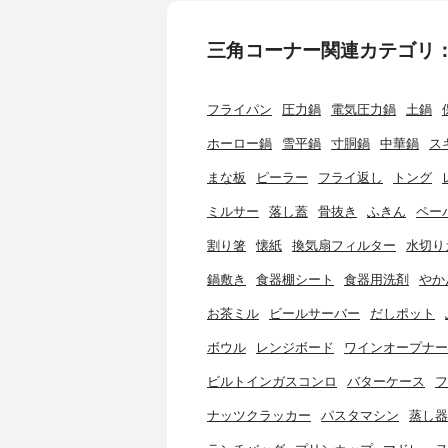
三角コーナー関連カテゴリ
フライパン
圧力鍋
電気圧力鍋
土鍋
ホーロー鍋
雪平鍋
寸胴鍋
中華鍋
ス
まな板
ピーラー
フライ返し
トング
ミルサー
落し蓋
骨抜き
ふきん
ペー
割り箸
懐紙
換気扇フィルター
水切り
鍋敷き
食器棚シート
食器用洗剤
やか
お茶ミル
ビールサーバー
だしポット
ボウル
レンジボード
ワインオープナー
ビルトインガスコンロ
バターケース
フ
ナッツクラッカー
パスタマシン
蒸し器