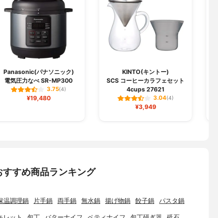
Panasonic(パナソニック)
KINTO(キントー)
電気圧力なべ SR-MP300
SCS コーヒーカラフェセット
4cups 27621
3.75
(4)
¥19,480
3.04
(4)
¥3,949
おすすめ商品ランキング
保温調理鍋
片手鍋
両手鍋
無水鍋
揚げ物鍋
餃子鍋
パスタ鍋
キレット
包丁
バターナイフ
ペティナイフ
包丁研ぎ器
砥石