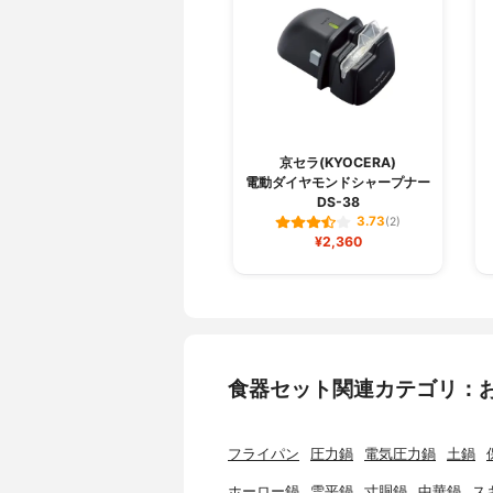
京セラ(KYOCERA)
電動ダイヤモンドシャープナー
DS-38
3.73
(2)
¥2,360
食器セット関連カテゴリ：
フライパン
圧力鍋
電気圧力鍋
土鍋
ホーロー鍋
雪平鍋
寸胴鍋
中華鍋
ス