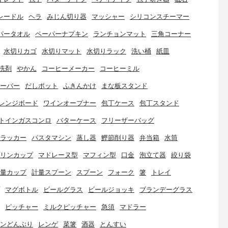
レードル
ヘラ
みじん切り器
マッシャー
シリコンスチーマー
パータオル
ペーパーナプキン
ランチョンマット
三角コーナー
水切りカゴ
水切りマット
水切りラック
洗い桶
紙皿
洗剤
やかん
コーヒーメーカー
コーヒーミル
ーバー
だしポット
ふきんかけ
まな板スタンド
レンジボード
ワインオープナー
包丁ケース
包丁スタンド
トインガスコンロ
バターケース
フリーザーバッグ
ラッカー
パスタマシン
蒸し器
鰹節削り器
弁当箱
水筒
リンカップ
マドレーヌ型
マフィン型
口金
泡立て器
絞り袋
量カップ
計量スプーン
スプーン
フォーク
箸
トレイ
マグボトル
ビールグラス
ビールジョッキ
ブランデーグラス
ピッチャー
ミルクピッチャー
急須
マドラー
ンどんぶり
レンゲ
菜箸
酒器
とんすい