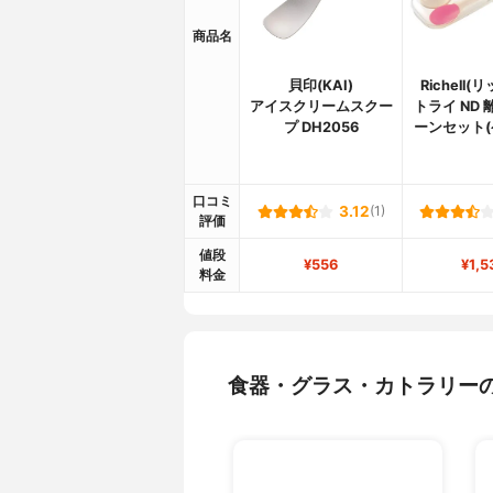
商品名
貝印(KAI)
Richell(
アイスクリームスクー
トライ ND
プ DH2056
ーンセット(
口コミ
3.12
(1)
評価
値段
¥556
¥1,5
料金
食器・グラス・カトラリー