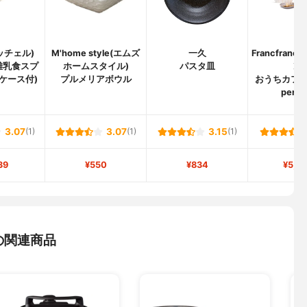
リッチェル)
M'home style(エムズ
一久
Francfran
 離乳食スプ
ホームスタイル)
パスタ皿
ン)
ケース付)
プルメリアボウル
おうちカフェ
perso
3.07
(1)
3.07
(1)
3.15
(1)
39
¥550
¥834
¥5,8
の関連商品