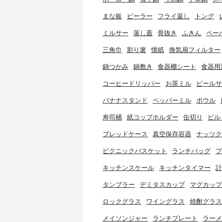
まな板
ピーラー
フライ返し
トング
ミルサー
落し蓋
骨抜き
ふきん
ペー
三角巾
割り箸
懐紙
換気扇フィルター
鍋つかみ
鍋敷き
食器棚シート
食器用
コーヒードリッパー
お茶ミル
ビールサ
バナナスタンド
ペッパーミル
ボウル
寿司桶
紙コップホルダー
缶切り
ビル
ブレッドケース
真空保存容器
ナッツク
ピクニックバスケット
ランチバッグ
プ
キッチンスケール
キッチンタイマー
計
タンブラー
デミタスカップ
マグカップ
ロックグラス
ワイングラス
焼酎グラス
メイソンジャー
ランチプレート
ラーメ