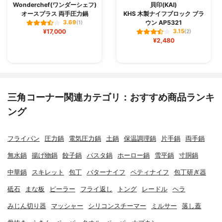
Wonderchef(ワンダーシェフ)
貝印(KAI)
オースプラス 両手圧力鍋
KHS 木製ナイフブロック ブラ
ウン AP5321
3.69
(1)
¥17,000
3.15
(2)
¥2,480
三角コーナー関連カテゴリ：おすすめ商品ランキ
ング
フライパン
圧力鍋
電気圧力鍋
土鍋
保温調理鍋
片手鍋
両手鍋
無水鍋
揚げ物鍋
餃子鍋
パスタ鍋
ホーロー鍋
雪平鍋
寸胴鍋
中華鍋
スキレット
包丁
バターナイフ
ペティナイフ
包丁研ぎ器
砥石
まな板
ピーラー
フライ返し
トング
レードル
ヘラ
みじん切り器
マッシャー
シリコンスチーマー
ミルサー
落し蓋