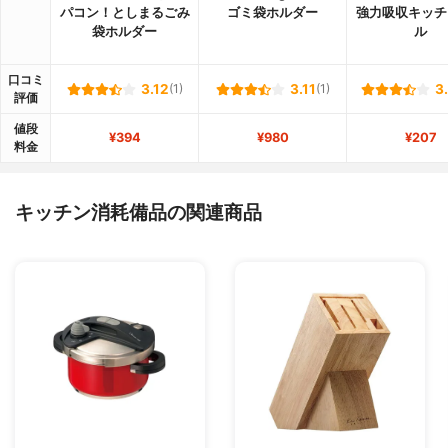
パコン！としまるごみ
ゴミ袋ホルダー
強力吸収キッチ
袋ホルダー
ル
口コミ
3.12
(1)
3.11
(1)
3
評価
値段
¥394
¥980
¥207
料金
キッチン消耗備品の関連商品