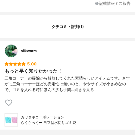
蓋
無
記載情報ミス報告
抗菌加工の有無
無
クチコミ・評判(1)
silkworm
5.00
もっと早く知りたかった！
三角コーナーの掃除から解放してくれた素晴らしいアイテムです。さす
がに三角コーナーほどの安定性は無いのと、ややサイズが小さめなの
で、ゴミを入れる時にほんの少し手間…
続きを見る
カワタキコーポレーション
らくらっくー 自立型水切りゴミ袋