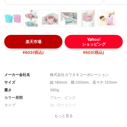
Yahoo!
楽天市場
ショッピング
¥603(税込)
¥603(税込)
メーカー会社名
株式会社カワタキコーポレーション
サイズ
縦:180mm、横:250mm、底マチ:120mm
重さ
390g
カラー展開
ブルー、ピンク
タイプ
使い捨てタイプ
材質
-
もっと見る
折りたたみ
可