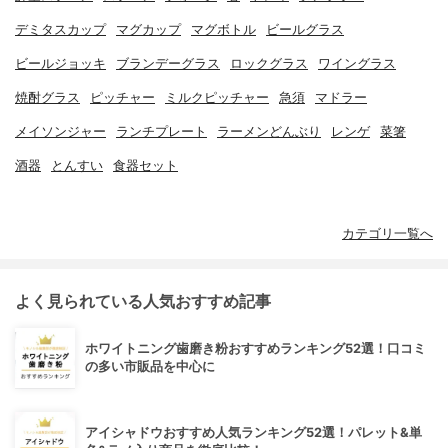
デミタスカップ
マグカップ
マグボトル
ビールグラス
ビールジョッキ
ブランデーグラス
ロックグラス
ワイングラス
焼酎グラス
ピッチャー
ミルクピッチャー
急須
マドラー
メイソンジャー
ランチプレート
ラーメンどんぶり
レンゲ
菜箸
酒器
とんすい
食器セット
カテゴリ一覧へ
よく見られている人気おすすめ記事
ホワイトニング歯磨き粉おすすめランキング52選！口コミ
の多い市販品を中心に
アイシャドウおすすめ人気ランキング52選！パレット&単