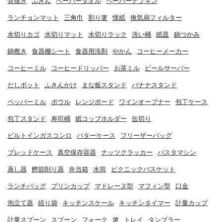
骨抜き
ふきん
ペーパータオル
ペーパーナプキン
ランチョンマット
三角巾
割り箸
懐紙
換気扇フィルター
水切りカゴ
水切りマット
水切りラック
洗い桶
紙皿
鍋つかみ
鍋敷き
食器棚シート
食器用洗剤
やかん
コーヒーメーカー
コーヒーミル
コーヒードリッパー
お茶ミル
ビールサーバー
だしポット
ふきんかけ
まな板スタンド
バナナスタンド
ペッパーミル
ボウル
レンジボード
ワインオープナー
包丁ケース
包丁スタンド
寿司桶
紙コップホルダー
缶切り
ビルトインガスコンロ
バターケース
フリーザーバッグ
ブレッドケース
真空保存容器
ナッツクラッカー
パスタマシン
蒸し器
鰹節削り器
弁当箱
水筒
ピクニックバスケット
ランチバッグ
プリンカップ
マドレーヌ型
マフィン型
口金
泡立て器
絞り袋
キッチンスケール
キッチンタイマー
計量カップ
計量スプーン
スプーン
フォーク
箸
トレイ
タンブラー