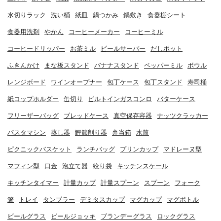
水切りラック
洗い桶
紙皿
鍋つかみ
鍋敷き
食器棚シート
食器用洗剤
やかん
コーヒーメーカー
コーヒーミル
コーヒードリッパー
お茶ミル
ビールサーバー
だしポット
ふきんかけ
まな板スタンド
バナナスタンド
ペッパーミル
ボウル
レンジボード
ワインオープナー
包丁ケース
包丁スタンド
寿司桶
紙コップホルダー
缶切り
ビルトインガスコンロ
バターケース
フリーザーバッグ
ブレッドケース
真空保存容器
ナッツクラッカー
パスタマシン
蒸し器
鰹節削り器
弁当箱
水筒
ピクニックバスケット
ランチバッグ
プリンカップ
マドレーヌ型
マフィン型
口金
泡立て器
絞り袋
キッチンスケール
キッチンタイマー
計量カップ
計量スプーン
スプーン
フォーク
箸
トレイ
タンブラー
デミタスカップ
マグカップ
マグボトル
ビールグラス
ビールジョッキ
ブランデーグラス
ロックグラス