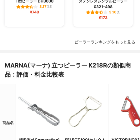
T型ピーラー DH3000
ステンレスシンプルピーラー
0321-498
3.17
(18)
¥740
3.16
(1)
¥173
ピーラーランキングをもっと見る
MARNA(マーナ) 立つピーラー K218Rの類似商
品：評価・料金比較表
商品名
貝印(Kai Corporation)
SELECT100(セレクト
VICTORINOX