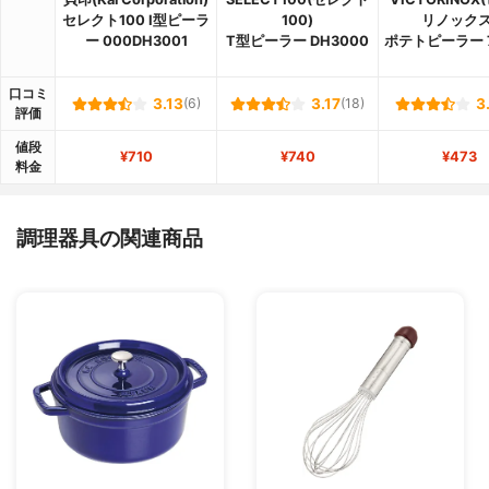
セレクト100 I型ピーラ
100)
リノックス
ー 000DH3001
T型ピーラー DH3000
ポテトピーラー 7
口コミ
3.13
(6)
3.17
(18)
3
評価
値段
¥710
¥740
¥473
料金
調理器具の関連商品