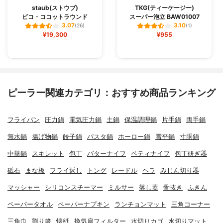
staub(ストウブ)
TKG(ティーケージー)
ピコ・ココットラウンド
スーパー泡立 BAW01007
3.07
3.10
(26)
(1)
¥19,300
¥955
ピーラー関連カテゴリ：おすすめ商品ランキング
フライパン
圧力鍋
電気圧力鍋
土鍋
保温調理鍋
片手鍋
両手鍋
無水鍋
揚げ物鍋
餃子鍋
パスタ鍋
ホーロー鍋
雪平鍋
寸胴鍋
中華鍋
スキレット
包丁
バターナイフ
ペティナイフ
包丁研ぎ器
砥石
まな板
フライ返し
トング
レードル
ヘラ
みじん切り器
マッシャー
シリコンスチーマー
ミルサー
落し蓋
骨抜き
ふきん
ペーパータオル
ペーパーナプキン
ランチョンマット
三角コーナー
三角巾
割り箸
懐紙
換気扇フィルター
水切りカゴ
水切りマット