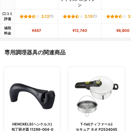
ン
口コミ
3.12
(1)
3.15
(1)
3
評価
値段
¥467
¥12,740
¥8,800
料金
専用調理器具の関連商品
HENCKELS(ヘンケルス)
T-fal(ティファール)
包丁研ぎ器 11299-004-0
セキュア ネオ P2534045