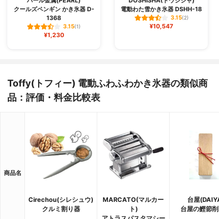
パール金属(PEARL)
DOSHISHA(ドウシシャ)
クールズペンギン かき氷器 D-
電動わた雪かき氷器 DSHH-18
1368
3.15
(2)
¥10,547
3.15
(1)
¥1,230
Toffy(トフィー) 電動ふわふわかき氷器の類似商
品：評価・料金比較表
商品名
Cirechou(シレシュウ)
MARCATO(マルカー
台屋(DAIY
クルミ割り器
ト)
台屋の鰹節削
アトラスパスタマシー