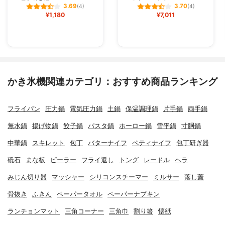
3.69
3.70
(4)
(4)
¥1,180
¥7,011
かき氷機関連カテゴリ：おすすめ商品ランキング
フライパン
圧力鍋
電気圧力鍋
土鍋
保温調理鍋
片手鍋
両手鍋
無水鍋
揚げ物鍋
餃子鍋
パスタ鍋
ホーロー鍋
雪平鍋
寸胴鍋
中華鍋
スキレット
包丁
バターナイフ
ペティナイフ
包丁研ぎ器
砥石
まな板
ピーラー
フライ返し
トング
レードル
ヘラ
みじん切り器
マッシャー
シリコンスチーマー
ミルサー
落し蓋
骨抜き
ふきん
ペーパータオル
ペーパーナプキン
ランチョンマット
三角コーナー
三角巾
割り箸
懐紙