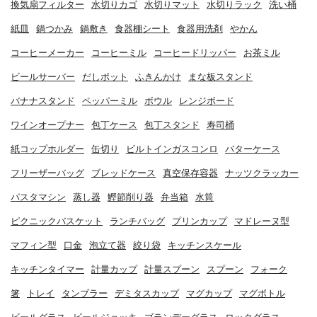
換気扇フィルター
水切りカゴ
水切りマット
水切りラック
洗い桶
紙皿
鍋つかみ
鍋敷き
食器棚シート
食器用洗剤
やかん
コーヒーメーカー
コーヒーミル
コーヒードリッパー
お茶ミル
ビールサーバー
だしポット
ふきんかけ
まな板スタンド
バナナスタンド
ペッパーミル
ボウル
レンジボード
ワインオープナー
包丁ケース
包丁スタンド
寿司桶
紙コップホルダー
缶切り
ビルトインガスコンロ
バターケース
フリーザーバッグ
ブレッドケース
真空保存容器
ナッツクラッカー
パスタマシン
蒸し器
鰹節削り器
弁当箱
水筒
ピクニックバスケット
ランチバッグ
プリンカップ
マドレーヌ型
マフィン型
口金
泡立て器
絞り袋
キッチンスケール
キッチンタイマー
計量カップ
計量スプーン
スプーン
フォーク
箸
トレイ
タンブラー
デミタスカップ
マグカップ
マグボトル