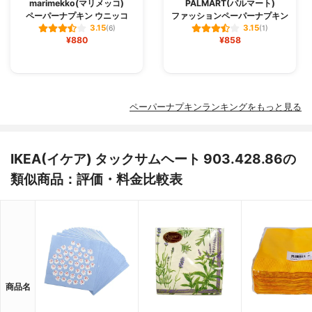
marimekko(マリメッコ)
PALMART(パルマート)
ペーパーナプキン ウニッコ
ファッションペーパーナプキン
3.15
3.15
(6)
(1)
¥880
¥858
ペーパーナプキンランキングをもっと見る
IKEA(イケア) タックサムヘート 903.428.86の
類似商品：評価・料金比較表
商品名