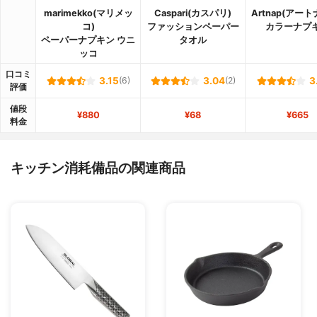
marimekko(マリメッ
Caspari(カスパリ)
Artnap(アー
コ)
ファッションペーパー
カラーナプ
ペーパーナプキン ウニ
タオル
ッコ
口コミ
3.15
(6)
3.04
(2)
3
評価
値段
¥880
¥68
¥665
料金
キッチン消耗備品の関連商品