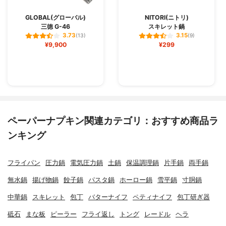
GLOBAL(グローバル)
NITORI(ニトリ)
三徳 G-46
スキレット鍋
3.73
3.15
(13)
(9)
¥9,900
¥299
ペーパーナプキン関連カテゴリ：おすすめ商品ラ
ンキング
フライパン
圧力鍋
電気圧力鍋
土鍋
保温調理鍋
片手鍋
両手鍋
無水鍋
揚げ物鍋
餃子鍋
パスタ鍋
ホーロー鍋
雪平鍋
寸胴鍋
中華鍋
スキレット
包丁
バターナイフ
ペティナイフ
包丁研ぎ器
砥石
まな板
ピーラー
フライ返し
トング
レードル
ヘラ