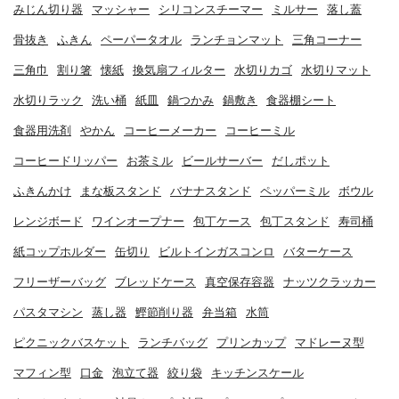
みじん切り器
マッシャー
シリコンスチーマー
ミルサー
落し蓋
骨抜き
ふきん
ペーパータオル
ランチョンマット
三角コーナー
三角巾
割り箸
懐紙
換気扇フィルター
水切りカゴ
水切りマット
水切りラック
洗い桶
紙皿
鍋つかみ
鍋敷き
食器棚シート
食器用洗剤
やかん
コーヒーメーカー
コーヒーミル
コーヒードリッパー
お茶ミル
ビールサーバー
だしポット
ふきんかけ
まな板スタンド
バナナスタンド
ペッパーミル
ボウル
レンジボード
ワインオープナー
包丁ケース
包丁スタンド
寿司桶
紙コップホルダー
缶切り
ビルトインガスコンロ
バターケース
フリーザーバッグ
ブレッドケース
真空保存容器
ナッツクラッカー
パスタマシン
蒸し器
鰹節削り器
弁当箱
水筒
ピクニックバスケット
ランチバッグ
プリンカップ
マドレーヌ型
マフィン型
口金
泡立て器
絞り袋
キッチンスケール