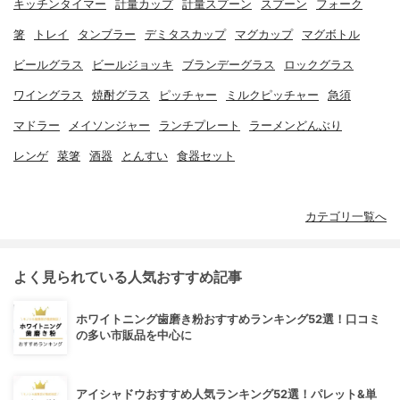
キッチンタイマー
計量カップ
計量スプーン
スプーン
フォーク
箸
トレイ
タンブラー
デミタスカップ
マグカップ
マグボトル
ビールグラス
ビールジョッキ
ブランデーグラス
ロックグラス
ワイングラス
焼酎グラス
ピッチャー
ミルクピッチャー
急須
マドラー
メイソンジャー
ランチプレート
ラーメンどんぶり
レンゲ
菜箸
酒器
とんすい
食器セット
カテゴリ一覧へ
よく見られている人気おすすめ記事
ホワイトニング歯磨き粉おすすめランキング52選！口コミ
の多い市販品を中心に
アイシャドウおすすめ人気ランキング52選！パレット&単