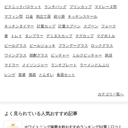
ピクニックバスケット
ランチバッグ
プリンカップ
マドレーヌ型
マフィン型
口金
泡立て器
絞り袋
キッチンスケール
キッチンタイマー
計量カップ
計量スプーン
スプーン
フォーク
箸
トレイ
タンブラー
デミタスカップ
マグカップ
マグボトル
ビールグラス
ビールジョッキ
ブランデーグラス
ロックグラス
ワイングラス
焼酎グラス
ピッチャー
ミルクピッチャー
急須
マドラー
メイソンジャー
ランチプレート
ラーメンどんぶり
レンゲ
菜箸
酒器
とんすい
食器セット
カテゴリ一覧へ
よく見られている人気おすすめ記事
ホワイトニング歯磨き粉おすすめランキング52選！口コミ