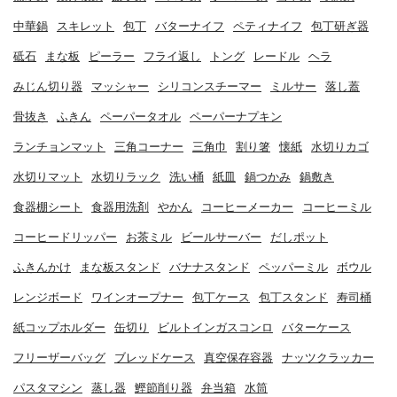
中華鍋
スキレット
包丁
バターナイフ
ペティナイフ
包丁研ぎ器
砥石
まな板
ピーラー
フライ返し
トング
レードル
ヘラ
みじん切り器
マッシャー
シリコンスチーマー
ミルサー
落し蓋
骨抜き
ふきん
ペーパータオル
ペーパーナプキン
ランチョンマット
三角コーナー
三角巾
割り箸
懐紙
水切りカゴ
水切りマット
水切りラック
洗い桶
紙皿
鍋つかみ
鍋敷き
食器棚シート
食器用洗剤
やかん
コーヒーメーカー
コーヒーミル
コーヒードリッパー
お茶ミル
ビールサーバー
だしポット
ふきんかけ
まな板スタンド
バナナスタンド
ペッパーミル
ボウル
レンジボード
ワインオープナー
包丁ケース
包丁スタンド
寿司桶
紙コップホルダー
缶切り
ビルトインガスコンロ
バターケース
フリーザーバッグ
ブレッドケース
真空保存容器
ナッツクラッカー
パスタマシン
蒸し器
鰹節削り器
弁当箱
水筒