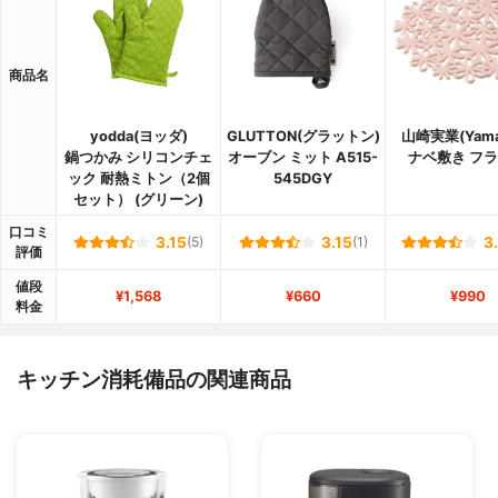
商品名
yodda(ヨッダ)
GLUTTON(グラットン)
山崎実業(Yamaz
鍋つかみ シリコンチェ
オーブン ミット A515-
ナベ敷き フ
ック 耐熱ミトン（2個
545DGY
セット） (グリーン)
口コミ
3.15
(5)
3.15
(1)
3
評価
値段
¥1,568
¥660
¥990
料金
キッチン消耗備品の関連商品