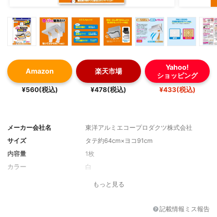
Yahoo!
Amazon
楽天市場
ショッピング
¥560(税込)
¥478(税込)
¥433(税込)
メーカー会社名
東洋アルミエコープロダクツ株式会社
サイズ
タテ約64cm×ヨコ91cm
内容量
1枚
カラー
白
もっと見る
記載情報ミス報告