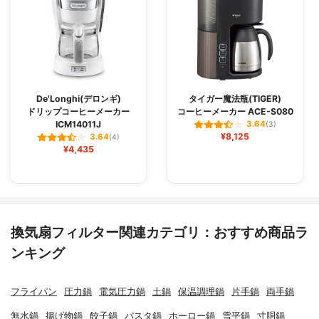
De'Longhi(デロンギ)
タイガー魔法瓶(TIGER)
ドリップコーヒーメーカー
コーヒーメーカー ACE-S080
ICM14011J
3.64
(3)
¥8,125
3.64
(4)
¥4,435
換気扇フィルター関連カテゴリ：おすすめ商品ラ
ンキング
フライパン
圧力鍋
電気圧力鍋
土鍋
保温調理鍋
片手鍋
両手鍋
無水鍋
揚げ物鍋
餃子鍋
パスタ鍋
ホーロー鍋
雪平鍋
寸胴鍋