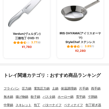
IRIS OHYAMA(アイリスオーヤ
Verdun(ヴェルダン)
マ)
三徳包丁 OVD-11
StyleChef ステンレス
3.77
(6)
3.85
¥1,780
(1)
¥2,280
トレイ関連カテゴリ：おすすめ商品ランキング
フライパン
圧力鍋
電気圧力鍋
土鍋
保温調理鍋
片手鍋
両手鍋
無水鍋
揚げ物鍋
餃子鍋
パスタ鍋
ホーロー鍋
雪平鍋
寸胴鍋
中華鍋
スキレット
包丁
バターナイフ
ペティナイフ
包丁研ぎ器