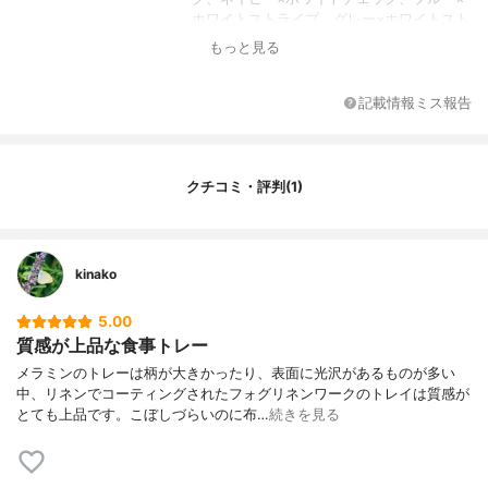
ホワイトストライプ、グレー×ホワイトスト
ライプ、グレーストライプ、ベン、ネイビ
もっと見る
ーボーダー
素材
リネン生地を樹脂コーティング
記載情報ミス報告
機能
-
クチコミ・評判(1)
kinako
5.00
質感が上品な食事トレー
メラミンのトレーは柄が大きかったり、表面に光沢があるものが多い
中、リネンでコーティングされたフォグリネンワークのトレイは質感が
とても上品です。こぼしづらいのに布…
続きを見る