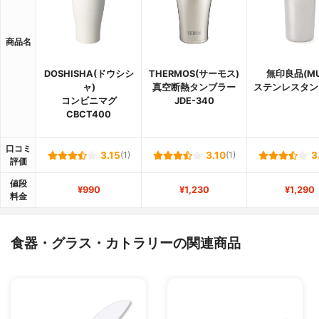
商品名
DOSHISHA(ドウシシ
THERMOS(サーモス)
無印良品(MU
ャ)
真空断熱タンブラー
ステンレスタン
コンビニマグ
JDE-340
CBCT400
口コミ
3.15
(1)
3.10
(1)
3
評価
値段
¥990
¥1,230
¥1,290
料金
食器・グラス・カトラリーの関連商品