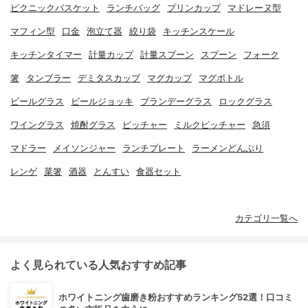
ピクニックバスケット
ランチバッグ
プリンカップ
マドレーヌ型
マフィン型
口金
泡立て器
絞り袋
キッチンスケール
キッチンタイマー
計量カップ
計量スプーン
スプーン
フォーク
箸
タンブラー
デミタスカップ
マグカップ
マグボトル
ビールグラス
ビールジョッキ
ブランデーグラス
ロックグラス
ワイングラス
焼酎グラス
ピッチャー
ミルクピッチャー
急須
マドラー
メイソンジャー
ランチプレート
ラーメンどんぶり
レンゲ
菜箸
酒器
とんすい
食器セット
カテゴリ一覧へ
よく見られている人気おすすめ記事
ホワイトニング歯磨き粉おすすめランキング52選！口コミ