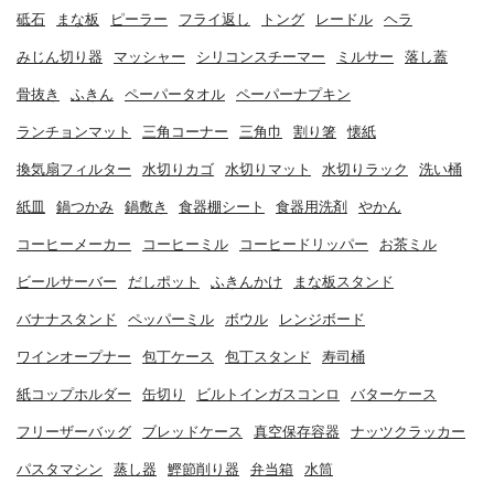
砥石
まな板
ピーラー
フライ返し
トング
レードル
ヘラ
みじん切り器
マッシャー
シリコンスチーマー
ミルサー
落し蓋
骨抜き
ふきん
ペーパータオル
ペーパーナプキン
ランチョンマット
三角コーナー
三角巾
割り箸
懐紙
換気扇フィルター
水切りカゴ
水切りマット
水切りラック
洗い桶
紙皿
鍋つかみ
鍋敷き
食器棚シート
食器用洗剤
やかん
コーヒーメーカー
コーヒーミル
コーヒードリッパー
お茶ミル
ビールサーバー
だしポット
ふきんかけ
まな板スタンド
バナナスタンド
ペッパーミル
ボウル
レンジボード
ワインオープナー
包丁ケース
包丁スタンド
寿司桶
紙コップホルダー
缶切り
ビルトインガスコンロ
バターケース
フリーザーバッグ
ブレッドケース
真空保存容器
ナッツクラッカー
パスタマシン
蒸し器
鰹節削り器
弁当箱
水筒