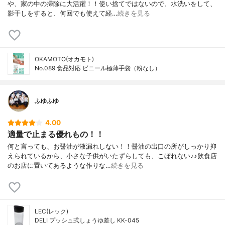
や、家の中の掃除に大活躍！！使い捨てではないので、水洗いをして、
影干しをすると、何回でも使えて経…
続きを見る
OKAMOTO(オカモト)
No.089 食品対応 ビニール極薄手袋（粉なし）
ふゆふゆ
4.00
適量で止まる優れもの！！
何と言っても、お醤油が液漏れしない！！醤油の出口の所がしっかり抑
えられているから、小さな子供がいたずらしても、こぼれない♪♪飲食店
のお店に置いてあるような作りな…
続きを見る
LEC(レック)
DELI プッシュ式しょうゆ差し KK-045