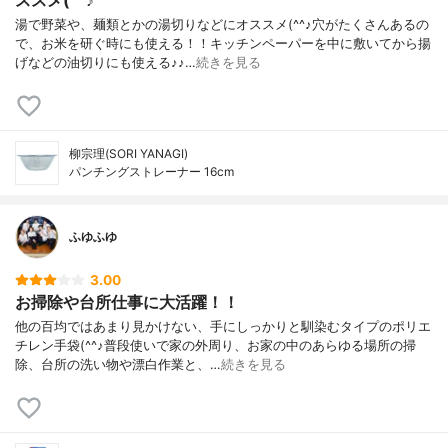
湯で野菜や、麺類とかの湯切りなどにオススメ(^^♪穴がたくさんあるの
で、お米を研ぐ時にも使える！！キッチンペーパーを中に敷いてから揚
げなどの油切りにも使える♪♪…
続きを見る
柳宗理(SORI YANAGI)
パンチングストレーナー 16cm
ふゆふゆ
3.00
お掃除や台所仕事に大活躍！！
他の百均ではあまり見かけない、手にしっかりと馴染むタイプのポリエ
チレン手袋(^^♪普段使いで家の外周り、お家の中のあらゆる場所の掃
除、台所の洗い物や漂白作業と、…
続きを見る