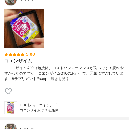
5.00
コエンザイム
コエンザイムQ10（包接体）コストパフォーマンスが良いです！疲れや
すかったのですが、コエンザイムQ10のおかげで、元気にすごしていま
す！#サプリメント#supp…
続きを見る
DHC(ディーエイチシー)
コエンザイムQ10 包接体
シルシル