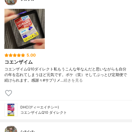
5.00
コエンザイム
コエンザイムQ10ダイレクト私もうこんな年なんだと思いながらも自分
の年を忘れてしまうほど元気です。ボケ（笑）そしてぶっとび定期便で
続けられます。感謝々#サプリメ…
続きを見る
DHC(ディーエイチシー)
コエンザイムQ10 ダイレクト
シルシル