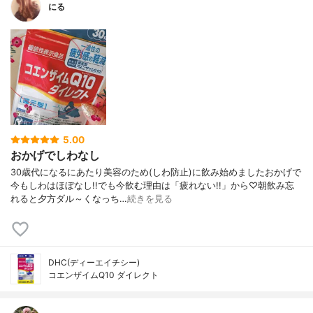
にる
5.00
おかげでしわなし
30歳代になるにあたり美容のため(しわ防止)に飲み始めましたおかげで
今もしわはほぼなし!!でも今飲む理由は「疲れない!!」から♡朝飲み忘
れると夕方ダル～くなっち…
続きを見る
DHC(ディーエイチシー)
コエンザイムQ10 ダイレクト