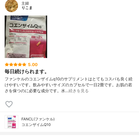
主婦
りこま
5.00
毎日続けられます。
ファンケルのコエンザイムq10のサプリメントはとてもコスパも良く続
けやすいです。飲みやすいサイズのカプセルで一日2畳です。お肌の若
さを保つのに必要な成分です。水…
続きを見る
FANCL(ファンケル)
コエンザイムQ10