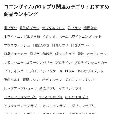
コエンザイムq10サプリ関連カテゴリ：おすすめ
商品ランキング
歯ブラシ
電動歯ブラシ
デンタルフロス
舌ブラシ
歯磨き粉
ホワイトニング歯磨き粉
うがい薬
ホームホワイトニングキット
マウスウォッシュ
口腔洗浄器
口臭サプリ
口臭タブレット
口臭チェッカー
歯ブラシ除菌器
歯マニキュア
青汁
オートミール
マヌカハニー
コラーゲンゼリー
プロテイン
プロテインシェイカー
プロテインバー
プロテインパンケーキ
BCAA
HMBサプリメント
腹筋ベルト
振動マシン
ボディスーツ
ダイエットスリッパ
ヒップアップショーツ
酵素サプリ
イヌリンサプリ
ラクトフェリンサプリ
すっぽんサプリ
にんにくサプリ
アスタキサンチンサプリ
オルニチンサプリ
グリシンサプリ