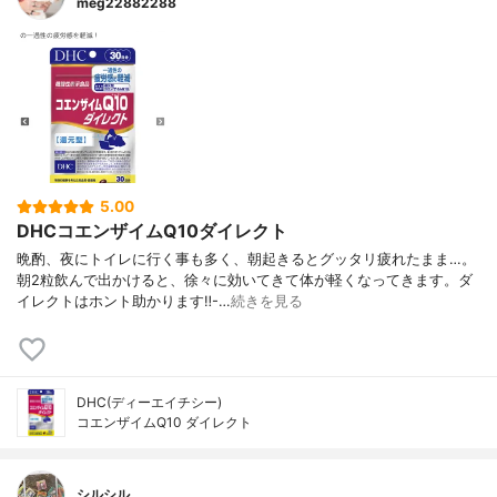
meg22882288
5.00
DHCコエンザイムQ10ダイレクト
晩酌、夜にトイレに行く事も多く、朝起きるとグッタリ疲れたまま…。
朝2粒飲んで出かけると、徐々に効いてきて体が軽くなってきます。ダ
イレクトはホント助かります‼︎-…
続きを見る
DHC(ディーエイチシー)
コエンザイムQ10 ダイレクト
シルシル