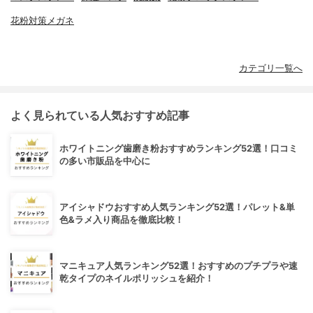
花粉対策メガネ
カテゴリ一覧へ
よく見られている人気おすすめ記事
ホワイトニング歯磨き粉おすすめランキング52選！口コミ
の多い市販品を中心に
アイシャドウおすすめ人気ランキング52選！パレット&単
色&ラメ入り商品を徹底比較！
マニキュア人気ランキング52選！おすすめのプチプラや速
乾タイプのネイルポリッシュを紹介！