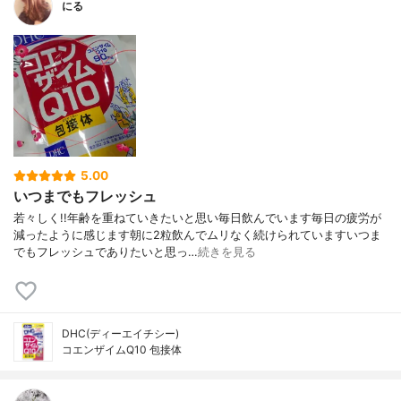
にる
5.00
いつまでもフレッシュ
若々しく!!年齢を重ねていきたいと思い毎日飲んでいます毎日の疲労が
減ったように感じます朝に2粒飲んでムリなく続けられていますいつま
でもフレッシュでありたいと思っ…
続きを見る
DHC(ディーエイチシー)
コエンザイムQ10 包接体