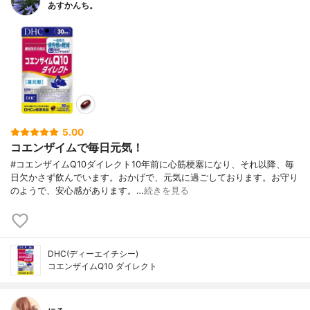
あすかんち。
5.00
コエンザイムで毎日元気！
#コエンザイムQ10ダイレクト10年前に心筋梗塞になり、それ以降、毎
日欠かさず飲んでいます。おかげで、元気に過ごしております。お守り
のようで、安心感があります。…
続きを見る
DHC(ディーエイチシー)
コエンザイムQ10 ダイレクト