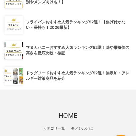
別やメンズ向けも！】
フライパンおすすめ人気ランキング52選！【焦げ付かな
い・長持ち！2026最新】
マヌカハニーおすすめ人気ランキング52選！味や栄養価の
高さを徹底比較・検証
ドッグフードおすすめ人気ランキング52選！無添加・アレ
ルギー対策商品を紹介
HOME
カテゴリ一覧
モノシルとは