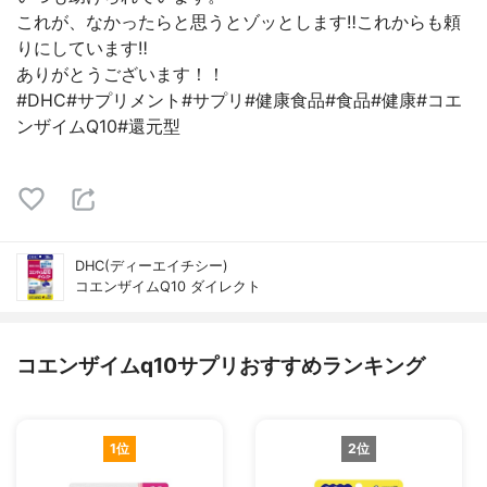
これが、なかったらと思うとゾッとします‼︎これからも頼
りにしています‼︎
ありがとうございます！！
#DHC#サプリメント#サプリ#健康食品#食品#健康#コエ
ンザイムQ10#還元型
DHC(ディーエイチシー)
コエンザイムQ10 ダイレクト
コエンザイムq10サプリおすすめランキング
1位
2位