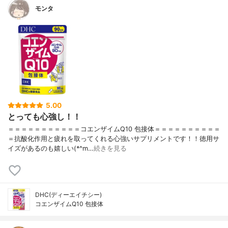
モンタ
5.00
とっても心強し！！
＝＝＝＝＝＝＝＝＝＝＝コエンザイムQ10 包接体＝＝＝＝＝＝＝＝＝＝
＝抗酸化作用と疲れを取ってくれる心強いサプリメントです！！徳用サ
イズがあるのも嬉しい(*^m…
続きを見る
DHC(ディーエイチシー)
コエンザイムQ10 包接体