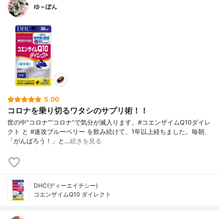
ゆ～ぽん
5.00
コロナを乗り切るワタシのサプリ術！！
世の中”コロナ””コロナ”で気分が滅入ります。#コエンザイムQ10ダイレ
クト と #速攻ブルーベリー を飲み続けて、1年以上経ちました。毎朝、
「がんばろう！」と…
続きを見る
DHC(ディーエイチシー)
コエンザイムQ10 ダイレクト