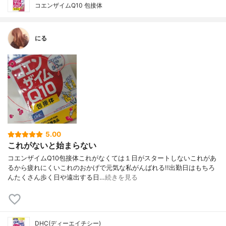
コエンザイムQ10 包接体
にる
5.00
これがないと始まらない
コエンザイムQ10包接体これがなくては１日がスタートしないこれがあ
るから疲れにくいこれのおかげで元気な私がんばれる!!出勤日はもちろ
んたくさん歩く日や遠出する日…
続きを見る
DHC(ディーエイチシー)