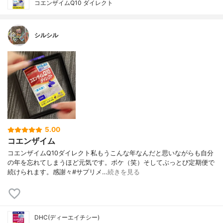
コエンザイムQ10 ダイレクト
シルシル
5.00
コエンザイム
コエンザイムQ10ダイレクト私もうこんな年なんだと思いながらも自分
の年を忘れてしまうほど元気です。ボケ（笑）そしてぶっとび定期便で
続けられます。感謝々#サプリメ…
続きを見る
DHC(ディーエイチシー)