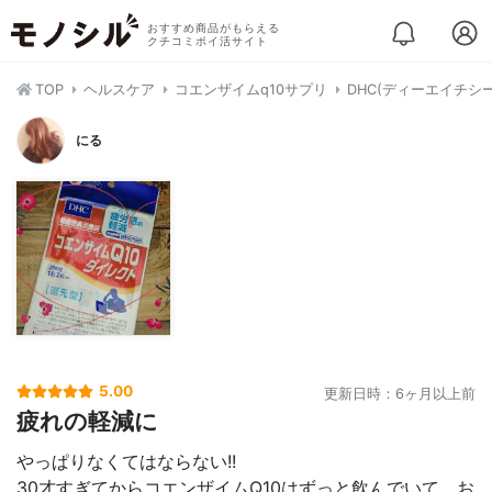
おすすめ商品がもらえる
クチコミポイ活サイト
TOP
ヘルスケア
コエンザイムq10サプリ
DHC(ディーエイチシー
にる
5.00
更新日時：6ヶ月以上前
疲れの軽減に
やっぱりなくてはならない!!
30才すぎてからコエンザイムQ10はずっと飲んでいて、お