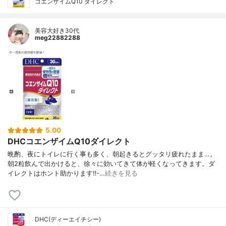
コエンザイムQ10 ダイレクト
美容大好き30代
meg22882288
5.00
DHCコエンザイムQ10ダイレクト
晩酌、夜にトイレに行く事も多く、朝起きるとグッタリ疲れたまま…。
朝2粒飲んで出かけると、徐々に効いてきて体が軽くなってきます。ダ
イレクトはホント助かります‼︎-…
続きを見る
DHC(ディーエイチシー)