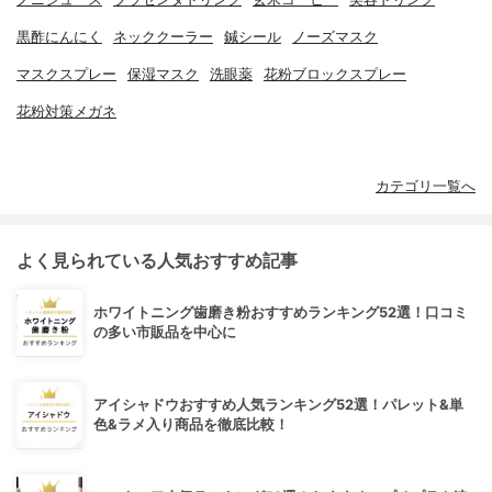
黒酢にんにく
ネッククーラー
鍼シール
ノーズマスク
マスクスプレー
保湿マスク
洗眼薬
花粉ブロックスプレー
花粉対策メガネ
カテゴリ一覧へ
よく見られている人気おすすめ記事
ホワイトニング歯磨き粉おすすめランキング52選！口コミ
の多い市販品を中心に
アイシャドウおすすめ人気ランキング52選！パレット&単
色&ラメ入り商品を徹底比較！