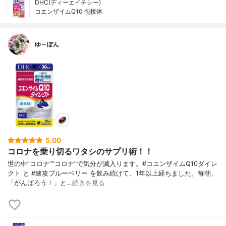
DHC(ディーエイチシー)
コエンザイムQ10 包接体
ゆ～ぽん
5.00
コロナを乗り切るワタシのサプリ術！！
世の中”コロナ””コロナ”で気分が滅入ります。#コエンザイムQ10ダイレ
クト と #速攻ブルーベリー を飲み続けて、1年以上経ちました。毎朝、
「がんばろう！」と…
続きを見る