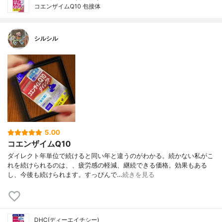
コエンザイムQ10 包接体
シルシル
5.00
コエンザイムQ10
ダイレクト年単位で続けると同い年と違うのがわかる。続かない私がこ
れを続けられるのは、、疲労感の軽減、継続できる価格。効果もある
し、今後も続けられます。すっぴんで…
続きを見る
DHC(ディーエイチシー)