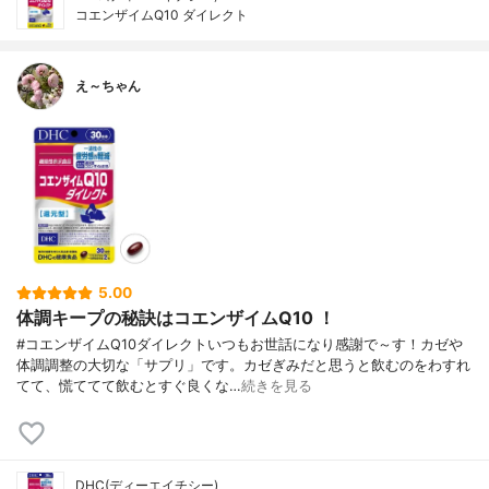
コエンザイムQ10 ダイレクト
え～ちゃん
5.00
体調キープの秘訣はコエンザイムQ10 ！
#コエンザイムQ10ダイレクトいつもお世話になり感謝で～す！カゼや
体調調整の大切な「サプリ」です。カゼぎみだと思うと飲むのをわすれ
てて、慌ててて飲むとすぐ良くな…
続きを見る
DHC(ディーエイチシー)