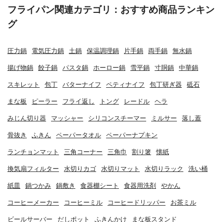
フライパン関連カテゴリ：おすすめ商品ランキン
グ
圧力鍋
電気圧力鍋
土鍋
保温調理鍋
片手鍋
両手鍋
無水鍋
揚げ物鍋
餃子鍋
パスタ鍋
ホーロー鍋
雪平鍋
寸胴鍋
中華鍋
スキレット
包丁
バターナイフ
ペティナイフ
包丁研ぎ器
砥石
まな板
ピーラー
フライ返し
トング
レードル
ヘラ
みじん切り器
マッシャー
シリコンスチーマー
ミルサー
落し蓋
骨抜き
ふきん
ペーパータオル
ペーパーナプキン
ランチョンマット
三角コーナー
三角巾
割り箸
懐紙
換気扇フィルター
水切りカゴ
水切りマット
水切りラック
洗い桶
紙皿
鍋つかみ
鍋敷き
食器棚シート
食器用洗剤
やかん
コーヒーメーカー
コーヒーミル
コーヒードリッパー
お茶ミル
ビールサーバー
だしポット
ふきんかけ
まな板スタンド