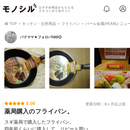
おすすめ商品がもらえる
クチコミポイ活サイト
TOP
キッチン・台所用品
フライパン
パール金属(PEARL) ニュ
バドママ★フォロバ100◎
5.00
更新日時：6ヶ月以上前
薬局購入のフライパン。
スギ薬局で購入したフライパン。
四年前くらいに購入して、リピート買い。