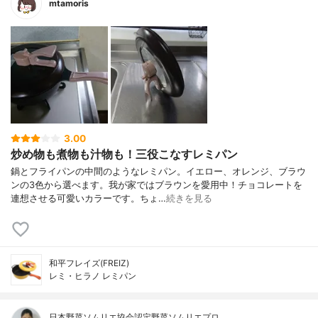
mtamoris
3.00
炒め物も煮物も汁物も！三役こなすレミパン
鍋とフライパンの中間のようなレミパン。イエロー、オレンジ、ブラウ
ンの3色から選べます。我が家ではブラウンを愛用中！チョコレートを
連想させる可愛いカラーです。ちょ…
続きを見る
和平フレイズ(FREIZ)
レミ・ヒラノ レミパン
日本野菜ソムリエ協会認定野菜ソムリエプロ…