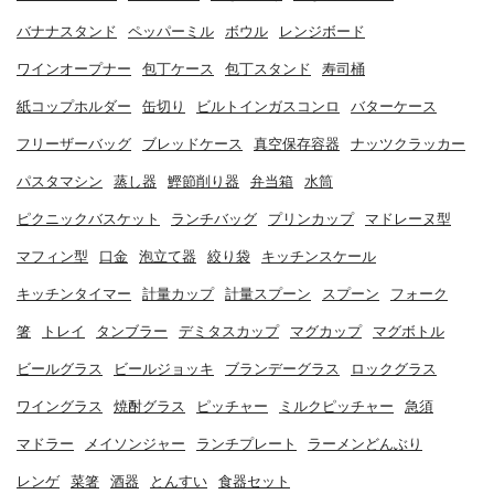
バナナスタンド
ペッパーミル
ボウル
レンジボード
ワインオープナー
包丁ケース
包丁スタンド
寿司桶
紙コップホルダー
缶切り
ビルトインガスコンロ
バターケース
フリーザーバッグ
ブレッドケース
真空保存容器
ナッツクラッカー
パスタマシン
蒸し器
鰹節削り器
弁当箱
水筒
ピクニックバスケット
ランチバッグ
プリンカップ
マドレーヌ型
マフィン型
口金
泡立て器
絞り袋
キッチンスケール
キッチンタイマー
計量カップ
計量スプーン
スプーン
フォーク
箸
トレイ
タンブラー
デミタスカップ
マグカップ
マグボトル
ビールグラス
ビールジョッキ
ブランデーグラス
ロックグラス
ワイングラス
焼酎グラス
ピッチャー
ミルクピッチャー
急須
マドラー
メイソンジャー
ランチプレート
ラーメンどんぶり
レンゲ
菜箸
酒器
とんすい
食器セット