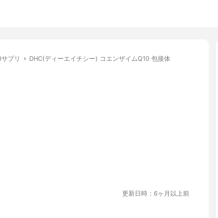
0サプリ
DHC(ディーエイチシー) コエンザイムQ10 包接体
更新日時：6ヶ月以上前