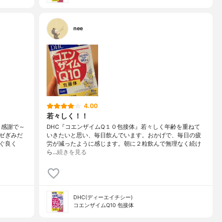
nee
4.00
若々しく！！
り感謝で～
DHC『コエンザイムQ１０包接体』若々しく年齢を重ねて
ゼぎみだ
いきたいと思い、毎日飲んでいます。おかげで、毎日の疲
ぐ良く
労が減ったように感じます。朝に２粒飲んで無理なく続け
ら…
続きを見る
DHC(ディーエイチシー)
コエンザイムQ10 包接体