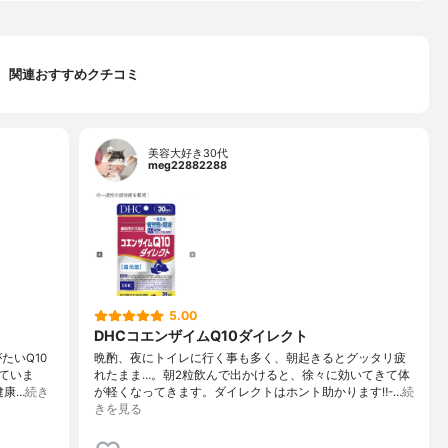
関連おすすめクチコミ
美容大好き30代
meg22882288
5.00
DHCコエンザイムQ10ダイレクト
たいQ10
晩酌、夜にトイレに行く事も多く、朝起きるとグッタリ疲
ていま
れたまま…。朝2粒飲んで出かけると、徐々に効いてきて体
健康…
続き
が軽くなってきます。ダイレクトはホント助かります‼︎-…
続
きを見る