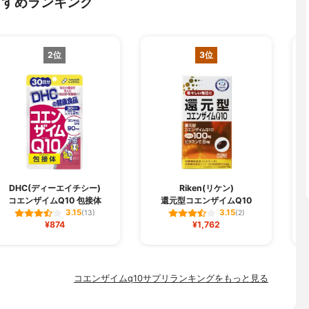
すすめランキング
2位
3位
DHC(ディーエイチシー)
Riken(リケン)
コエンザイムQ10 包接体
還元型コエンザイムQ10
3.15
3.15
(13)
(2)
¥874
¥1,762
コエンザイムq10サプリランキングをもっと見る