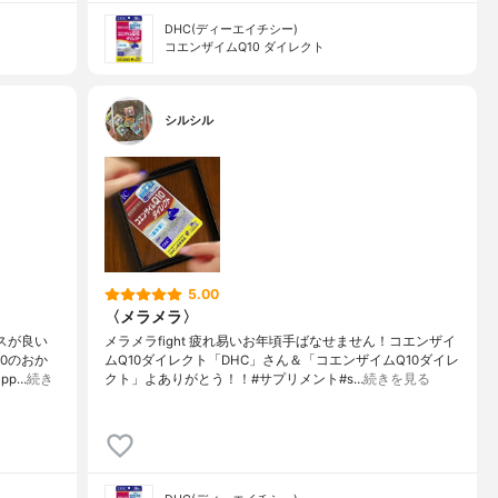
DHC(ディーエイチシー)
コエンザイムQ10 ダイレクト
シルシル
5.00
〈メラメラ〉
スが良い
メラメラfight 疲れ易いお年頃手ばなせません！コエンザイ
0のおか
ムQ10ダイレクト「DHC」さん＆「コエンザイムQ10ダイレ
pp…
続き
クト」よありがとう！！#サプリメント#s…
続きを見る