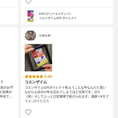
DHC(ディーエイチシー)
コエンザイムQ10 ダイレクト
シルシル
5.00
！！
コエンザイム
元気のお守
コエンザイムQ10ダイレクト私もうこんな年なんだと思い
ど効果が
ながらも自分の年を忘れてしまうほど元気です。ボケ
年頃で…
（笑）そしてぶっとび定期便で続けられます。感謝々#サプ
リメ…
続きを見る