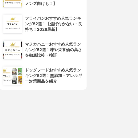
メンズ向けも！】
フライパンおすすめ人気ランキ
ング52選！【焦げ付かない・長
4位
5位
持ち！2026最新】
マヌカハニーおすすめ人気ラン
キング52選！味や栄養価の高さ
を徹底比較・検証
ドッグフードおすすめ人気ラン
キング52選！無添加・アレルギ
ー対策商品を紹介
DHC(ディーエイチシー)
ogaland(オーガランド)
コエンザイムQ10 ダイレクト
コエンザイムQ10
3.15
3.15
(19)
(2)
¥1,997
¥378