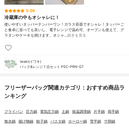
5.00
冷蔵庫の中もオシャレに！
使いやすいタッパーナンバーワン！ガラス容器でオシャレ！タッパーご
と食卓に並べても良いし、電子レンジで温め可、オーブンも使えて、グ
ラタンやケーキも焼けます。オシャ…
続きを見る
iwaki(イワキ)
パック&レンジ７点セット PSC-PRN-G7
フリーザーバッグ関連カテゴリ：おすすめ商品ラ
ンキング
フライパン
圧力鍋
電気圧力鍋
土鍋
保温調理鍋
片手鍋
両手鍋
無水鍋
揚げ物鍋
餃子鍋
パスタ鍋
ホーロー鍋
雪平鍋
寸胴鍋