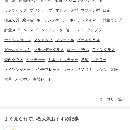
蒸し器
鰹節削り器
弁当箱
水筒
ピクニックバスケット
ランチバッグ
プリンカップ
マドレーヌ型
マフィン型
口金
泡立て器
絞り袋
キッチンスケール
キッチンタイマー
計量カップ
計量スプーン
スプーン
フォーク
箸
トレイ
タンブラー
デミタスカップ
マグカップ
マグボトル
ビールグラス
ビールジョッキ
ブランデーグラス
ロックグラス
ワイングラス
焼酎グラス
ピッチャー
ミルクピッチャー
急須
マドラー
メイソンジャー
ランチプレート
ラーメンどんぶり
レンゲ
菜箸
酒器
とんすい
食器セット
カテゴリ一覧へ
よく見られている人気おすすめ記事