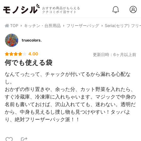
おすすめ商品がもらえる
クチコミポイ活サイト
TOP
キッチン・台所用品
フリーザーバッグ
Seria(セリア) 
truecolors.
4.00
更新日時：6ヶ月以上前
何でも使える袋
なんてったって、チャックが付いてるから漏れる心配な
し。
おかずの作り置きや、余った分、カット野菜を入れたら、
すぐ冷蔵庫、冷凍庫に入れちゃいます。マジックで中身の
名前も書いておけば、沢山入れてても、迷わない。透明だ
から、中身も見えるし捜し物も見つけやすい！タッパよ
り、絶対フリーザーパック派！！