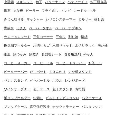
中華鍋
スキレット
包丁
バターナイフ
ペティナイフ
包丁研ぎ器
砥石
まな板
ピーラー
フライ返し
トング
レードル
ヘラ
みじん切り器
マッシャー
シリコンスチーマー
ミルサー
落し蓋
骨抜き
ふきん
ペーパータオル
ペーパーナプキン
ランチョンマット
三角コーナー
三角巾
割り箸
懐紙
換気扇フィルター
水切りカゴ
水切りマット
水切りラック
洗い桶
紙皿
鍋つかみ
鍋敷き
食器棚シート
食器用洗剤
やかん
コーヒーメーカー
コーヒーミル
コーヒードリッパー
お茶ミル
ビールサーバー
だしポット
ふきんかけ
まな板スタンド
バナナスタンド
ペッパーミル
ボウル
レンジボード
ワインオープナー
包丁ケース
包丁スタンド
寿司桶
紙コップホルダー
缶切り
ビルトインガスコンロ
バターケース
ブレッドケース
真空保存容器
ナッツクラッカー
パスタマシン