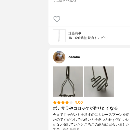
く…
続きを見る
遠藤商事
18－0仙武堂 焼肉トング 中
cocona
4.00
ポテサラやコロッケが作りたくなる
今までじゃがいもを潰すのにカレースプーンを使
たのですが少しでも硬いと全然つぶせず何かいい
かなと探していたところこの商品に出会いました
ステ…
続きを見る