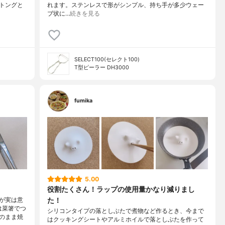
トングと
れます。ステンレスで形がシンプル、持ち手が多少ウェー
ブ状に…
続きを見る
SELECT100(セレクト100)
T型ピーラー DH3000
fumika
5.00
役割たくさん！ラップの使用量かなり減りまし
た！
が実は意
は菜箸でつ
シリコンタイプの落としぶたで煮物など作るとき、今まで
のまま焼
はクッキングシートやアルミホイルで落としぶたを作って