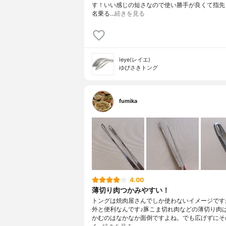
す！いい感じの短さなので使い勝手が良くて指先
名乗る…
続きを見る
leye(レイエ)
ゆびさきトング
fumika
4.00
薄切り肉つかみやすい！
トングは焼肉屋さんでしか使わないイメージです
外と便利なんです♪豚こま切れ肉などの薄切り肉
かむのはなかなか面倒ですよね。でも広げずにそ