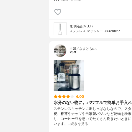
無印良品(MUJI)
ステンレス マッシャー 38328827
主婦／なまけもの。
YoO
4.00
水分のない物に。パワフルで簡単お手入れ
ステンレスキッチンに出しっぱなしなので、スタ
視。椎茸やナッツや自家製バジルなど乾物を粉末
り、コーヒー豆を急いでたくさん挽きたいときに
います。…
続きを見る