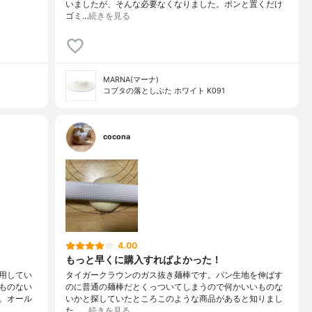
いましたが、そんな必要なくなりました。ポンと置くだけ
ゴミ…
続きを見る
MARNA(マーナ)
コブタの落としぶた ホワイト K091
cocona
4.00
もっと早くに購入すればよかった！
用してい
タイガークラウンのガス抜き麺棒です。パン生地を伸ばす
ものない
のに普通の麺棒だとくっついてしまうので何かいいものな
。オール
いかと探していたところこのような商品があると知りまし
た。…
続きを見る