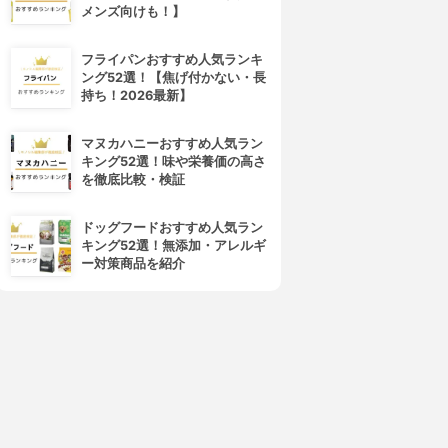
メンズ向けも！】
フライパンおすすめ人気ランキ
ング52選！【焦げ付かない・長
持ち！2026最新】
4位
5位
マヌカハニーおすすめ人気ラン
キング52選！味や栄養価の高さ
を徹底比較・検証
ドッグフードおすすめ人気ラン
キング52選！無添加・アレルギ
ー対策商品を紹介
新越金網(シンエツカナアミ)
AUX(オークス)
ッシャー ステンレス 31976
マッシャースプーン TF1
3.15
3.15
(1)
¥566
¥464