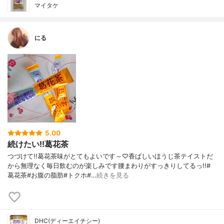
マイタケ
にる
5.00
続けたい!!葛花茶
つづけて!!葛花茶味がとてもよいです～♡香ばしいほうじ茶テイストだ
から無理なく毎日飲むのが楽しみです腰まわりがすっきりしてるっ!!#
葛花茶#お腹の脂肪#トクホ#…
続きを見る
DHC(ディーエイチシー)