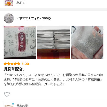
葛花茶
バドママ★フォロバ100◎
5.00
月見草配合。
「つかってみんしゃいよかせっけん」で、お馴染みの長寿の里さんの健
康茶。14種類の野草に「薩摩の山人参葉」、北村さん家の「有機緑茶」
を加えた和漢植物16種配合。月…
続きを見る
長寿の里