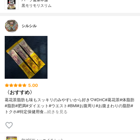
黒モリモリスリム
シルシル
5.00
〈おすすめ〉
葛花茶脂肪も味もスッキリのみやすいから好き♡#DHC#葛花茶#体脂肪
#脂肪#肥満#ダイエット#ウエスト#BMI#お腹周り#お腹まわりの脂肪#
トクホ#特定保健用食…
続きを見る