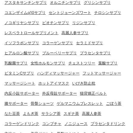
アスタキサンチンサプリ
オルニチンサプリ
グリシンサプリ
コエンザイムq10サプリ
セントジョーンズワート
チロシンサプリ
ノコギリヤシサプリ
ビオチンサプリ
リジンサプリ
レスベラトロールサプリメント
高麗人参サプリ
イソフラボンサプリ
コラーゲンサプリ
セラミドサプリ
ヒアルロン酸サプリ
ブルーベリーサプリ
プラセンタサプリ
乳酸菌サプリ
女性ホルモンサプリ
チェストツリー
葉酸サプリ
ビタミンCサプリ
ハンディマッサージャー
フットマッサージャー
マッサージシート
ホットアイマスク
いびき防止枕
内反小趾サポーター
外反母趾サポーター
猫背矯正ベルト
膝サポーター
骨盤ショーツ
ゲルマニウムブレスレット
ごぼう茶
なた豆茶
よもぎ茶
サラシア茶
スギナ茶
高麗人参茶
コラーゲンドリンク
コンブチャ
ノニジュース
プラセンタドリンク