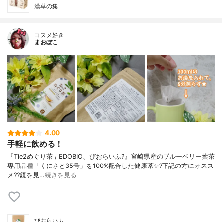
漢草の集
コスメ好き
まおぽこ
4.00
手軽に飲める！
『Tie2めぐり茶 / EDOBIO、びおらいふ?』宮崎県産のブルーベリー葉茶
専用品種「くにさと35号」を100%配合した健康茶✨?下記の方にオスス
メ??鏡を見…
続きを見る
びおらいふ