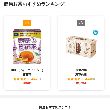
健康お茶おすすめランキング
1位
2位
DHC(ディーエイチシー)
長寿の里
葛花茶
漢草の集
3.67
3.60
(8)
(1)
¥962
¥1,934
関連おすすめクチコミ