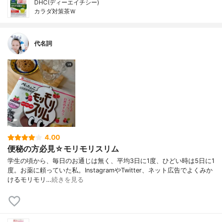
DHC(ディーエイチシー)
カラダ対策茶Ｗ
代名詞
4.00
便秘の方必見☆モリモリスリム
学生の頃から、毎日のお通じは無く、平均3日に1度、ひどい時は5日に1
度。お薬に頼っていた私。InstagramやTwitter、ネット広告でよくみか
けるモリモリ…
続きを見る