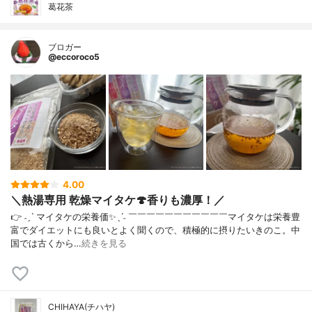
葛花茶
ブロガー
@eccoroco5
4.00
＼熱湯専用 乾燥マイタケ🍄香りも濃厚！／
👉 ˗ˏˋ マイタケの栄養価✨ˎˊ˗ ￣￣￣￣￣￣￣￣￣￣￣⁡マイタケは栄養豊
富でダイエットにも良いとよく聞くので、積極的に摂りたいきのこ。中
国では古くから…
続きを見る
CHIHAYA(チハヤ)