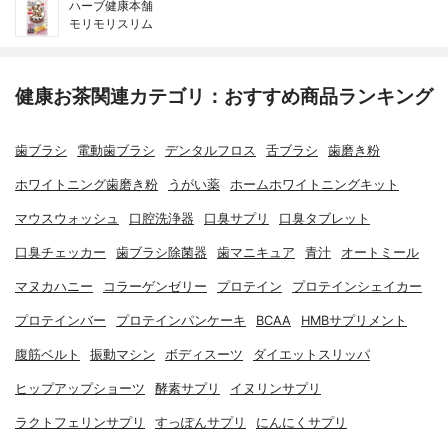
ハーブ健康本舗
モリモリスリム
健康お茶関連カテゴリ：おすすめ商品ランキング
歯ブラシ
電動歯ブラシ
デンタルフロス
舌ブラシ
歯磨き粉
ホワイトニング歯磨き粉
うがい薬
ホームホワイトニングキット
マウスウォッシュ
口腔洗浄器
口臭サプリ
口臭タブレット
口臭チェッカー
歯ブラシ除菌器
歯マニキュア
青汁
オートミール
マヌカハニー
コラーゲンゼリー
プロテイン
プロテインシェイカー
プロテインバー
プロテインパンケーキ
BCAA
HMBサプリメント
腹筋ベルト
振動マシン
ボディスーツ
ダイエットスリッパ
ヒップアップショーツ
酵素サプリ
イヌリンサプリ
ラクトフェリンサプリ
すっぽんサプリ
にんにくサプリ