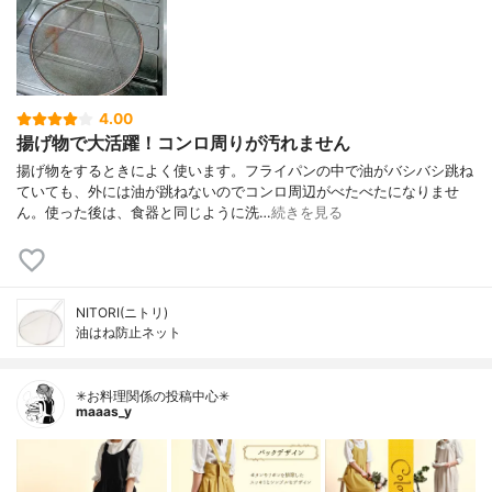
4.00
揚げ物で大活躍！コンロ周りが汚れません
揚げ物をするときによく使います。フライパンの中で油がバシバシ跳ね
ていても、外には油が跳ねないのでコンロ周辺がべたべたになりませ
ん。使った後は、食器と同じように洗…
続きを見る
NITORI(ニトリ)
油はね防止ネット
✳お料理関係の投稿中心✳
maaas_y