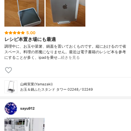
5.00
レシピ本置き場にも最適
調理中に、お玉や菜箸、鍋蓋を置いておくものです。縦におけるので省
スペース。料理の邪魔になりません。最近は電子書籍のレシピ本を参考
にすることが多く、ipadを乗せ…
続きを見る
山崎実業(Yamazaki)
お玉＆鍋ふたスタンド タワー 02248／02249
sayu912