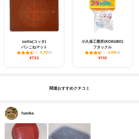
cotta(コッタ)
小久保工業所(KOKUBO)
パンこねマット
フタックル
3.70
3.69
(1)
(1)
¥733
¥110
関連おすすめクチコミ
fumika