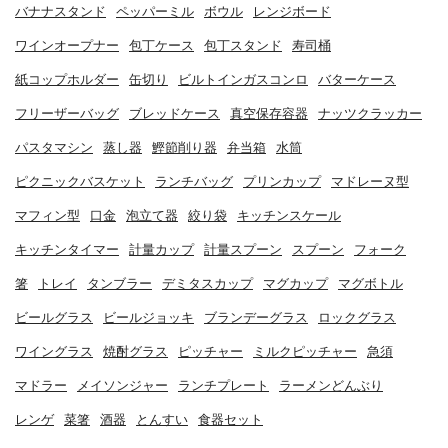
バナナスタンド
ペッパーミル
ボウル
レンジボード
ワインオープナー
包丁ケース
包丁スタンド
寿司桶
紙コップホルダー
缶切り
ビルトインガスコンロ
バターケース
フリーザーバッグ
ブレッドケース
真空保存容器
ナッツクラッカー
パスタマシン
蒸し器
鰹節削り器
弁当箱
水筒
ピクニックバスケット
ランチバッグ
プリンカップ
マドレーヌ型
マフィン型
口金
泡立て器
絞り袋
キッチンスケール
キッチンタイマー
計量カップ
計量スプーン
スプーン
フォーク
箸
トレイ
タンブラー
デミタスカップ
マグカップ
マグボトル
ビールグラス
ビールジョッキ
ブランデーグラス
ロックグラス
ワイングラス
焼酎グラス
ピッチャー
ミルクピッチャー
急須
マドラー
メイソンジャー
ランチプレート
ラーメンどんぶり
レンゲ
菜箸
酒器
とんすい
食器セット