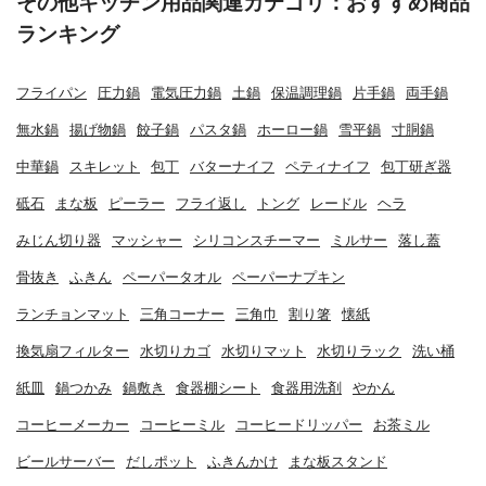
その他キッチン用品関連カテゴリ：おすすめ商品
ランキング
フライパン
圧力鍋
電気圧力鍋
土鍋
保温調理鍋
片手鍋
両手鍋
無水鍋
揚げ物鍋
餃子鍋
パスタ鍋
ホーロー鍋
雪平鍋
寸胴鍋
中華鍋
スキレット
包丁
バターナイフ
ペティナイフ
包丁研ぎ器
砥石
まな板
ピーラー
フライ返し
トング
レードル
ヘラ
みじん切り器
マッシャー
シリコンスチーマー
ミルサー
落し蓋
骨抜き
ふきん
ペーパータオル
ペーパーナプキン
ランチョンマット
三角コーナー
三角巾
割り箸
懐紙
換気扇フィルター
水切りカゴ
水切りマット
水切りラック
洗い桶
紙皿
鍋つかみ
鍋敷き
食器棚シート
食器用洗剤
やかん
コーヒーメーカー
コーヒーミル
コーヒードリッパー
お茶ミル
ビールサーバー
だしポット
ふきんかけ
まな板スタンド