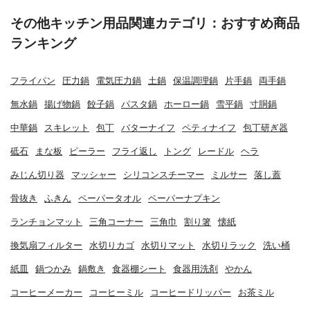
その他キッチン用品関連カテゴリ：おすすめ商品
ランキング
フライパン
圧力鍋
電気圧力鍋
土鍋
保温調理鍋
片手鍋
両手鍋
無水鍋
揚げ物鍋
餃子鍋
パスタ鍋
ホーロー鍋
雪平鍋
寸胴鍋
中華鍋
スキレット
包丁
バターナイフ
ペティナイフ
包丁研ぎ器
砥石
まな板
ピーラー
フライ返し
トング
レードル
ヘラ
みじん切り器
マッシャー
シリコンスチーマー
ミルサー
落し蓋
骨抜き
ふきん
ペーパータオル
ペーパーナプキン
ランチョンマット
三角コーナー
三角巾
割り箸
懐紙
換気扇フィルター
水切りカゴ
水切りマット
水切りラック
洗い桶
紙皿
鍋つかみ
鍋敷き
食器棚シート
食器用洗剤
やかん
コーヒーメーカー
コーヒーミル
コーヒードリッパー
お茶ミル