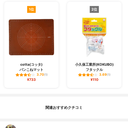
1位
2位
cotta(コッタ)
小久保工業所(KOKUBO)
パンこねマット
フタックル
3.70
3.69
(1)
(1)
¥733
¥110
関連おすすめクチコミ