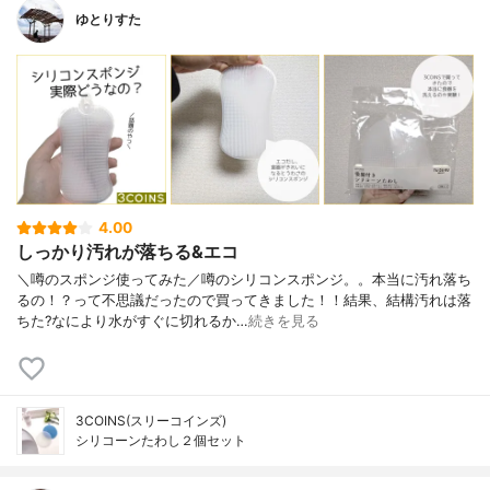
ゆとりすた
4.00
しっかり汚れが落ちる&エコ
＼噂のスポンジ使ってみた／噂のシリコンスポンジ。。本当に汚れ落ち
るの！？って不思議だったので買ってきました！！結果、結構汚れは落
ちた?なにより水がすぐに切れるか…
続きを見る
3COINS(スリーコインズ)
シリコーンたわし２個セット