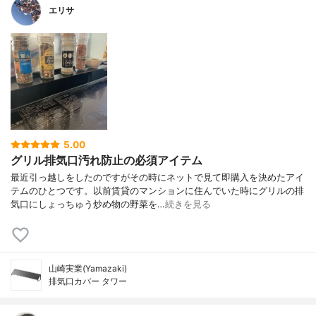
エリサ
5.00
グリル排気口汚れ防止の必須アイテム
最近引っ越しをしたのですがその時にネットで見て即購入を決めたアイ
テムのひとつです。以前賃貸のマンションに住んでいた時にグリルの排
気口にしょっちゅう炒め物の野菜を…
続きを見る
山崎実業(Yamazaki)
排気口カバー タワー