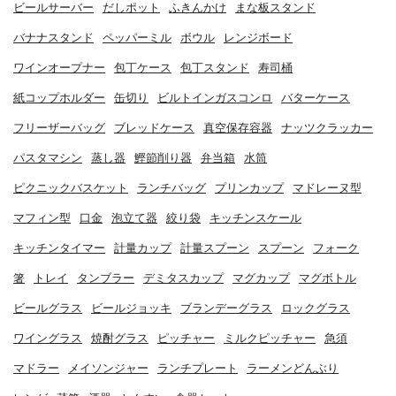
ビールサーバー
だしポット
ふきんかけ
まな板スタンド
バナナスタンド
ペッパーミル
ボウル
レンジボード
ワインオープナー
包丁ケース
包丁スタンド
寿司桶
紙コップホルダー
缶切り
ビルトインガスコンロ
バターケース
フリーザーバッグ
ブレッドケース
真空保存容器
ナッツクラッカー
パスタマシン
蒸し器
鰹節削り器
弁当箱
水筒
ピクニックバスケット
ランチバッグ
プリンカップ
マドレーヌ型
マフィン型
口金
泡立て器
絞り袋
キッチンスケール
キッチンタイマー
計量カップ
計量スプーン
スプーン
フォーク
箸
トレイ
タンブラー
デミタスカップ
マグカップ
マグボトル
ビールグラス
ビールジョッキ
ブランデーグラス
ロックグラス
ワイングラス
焼酎グラス
ピッチャー
ミルクピッチャー
急須
マドラー
メイソンジャー
ランチプレート
ラーメンどんぶり