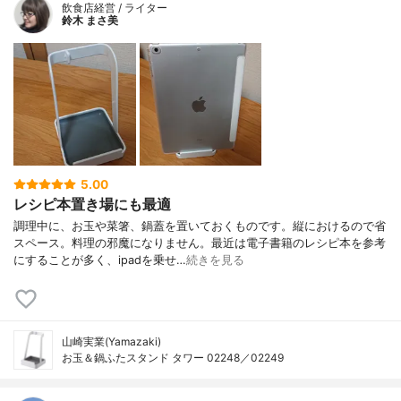
飲食店経営 / ライター
鈴木 まさ美
5.00
レシピ本置き場にも最適
調理中に、お玉や菜箸、鍋蓋を置いておくものです。縦におけるので省
スペース。料理の邪魔になりません。最近は電子書籍のレシピ本を参考
にすることが多く、ipadを乗せ…
続きを見る
山崎実業(Yamazaki)
お玉＆鍋ふたスタンド タワー 02248／02249