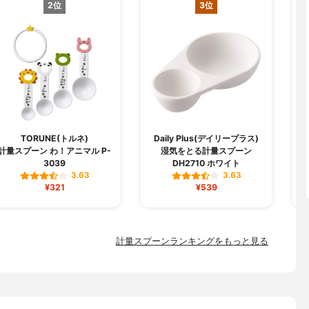
2位
3位
TORUNE(トルネ)
Daily Plus(デイリープラス)
計量スプーン わ！アニマル P-
湿気をとる計量スプーン
3039
DH2710 ホワイト
3.63
3.63
¥321
¥539
計量スプーンランキングをもっと見る