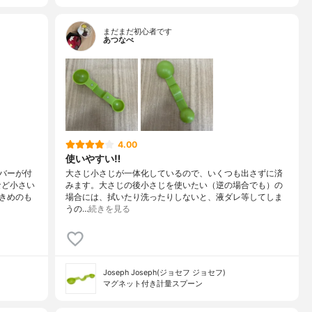
まだまだ初心者です
あつなべ
4.00
使いやすい‼︎
バーが付
大さじ小さじが一体化しているので、いくつも出さずに済
など小さい
みます。大さじの後小さじを使いたい（逆の場合でも）の
きめのも
場合には、拭いたり洗ったりしないと、液ダレ等してしま
うの…
続きを見る
Joseph Joseph(ジョセフ ジョセフ)
マグネット付き計量スプーン