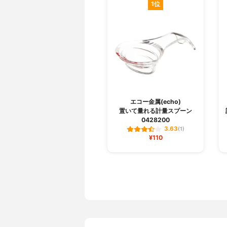
1位
エコー金属(echo)
置いて量れる計量スプーン
0428200
3.63
(1)
¥110