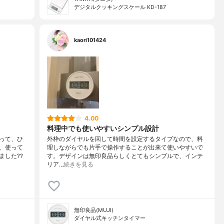
デジタルクッキングスケール KD-187
kaori101424
4.00
料理中でも使いやすいシンプル設計
って、ひ
外枠のダイヤルを回して時間を設定するタイプなので、料
、使って
理しながらでも片手で操作することが出来て使いやすいで
した??
す。デザインは無印良品らしくとてもシンプルで、インテ
リア…
続きを見る
無印良品(MUJI)
ダイヤル式キッチンタイマー