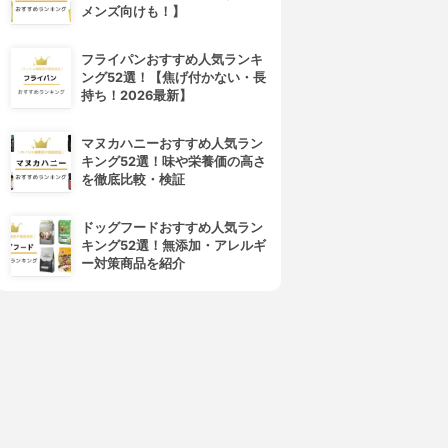
4位
5位
メンズ向けも！】
フライパンおすすめ人気ランキ
ング52選！【焦げ付かない・長
持ち！2026最新】
マヌカハニーおすすめ人気ラン
キング52選！味や栄養価の高さ
を徹底比較・検証
山崎実業(Yamazaki)
洋食屋さんの丈夫なお皿
段々計量スプーン レイヤー
計量スプーン 31166
ドッグフードおすすめ人気ラン
2548 クリア
3.63
キング52選！無添加・アレルギ
¥385
3.63
ー対策商品を紹介
¥281