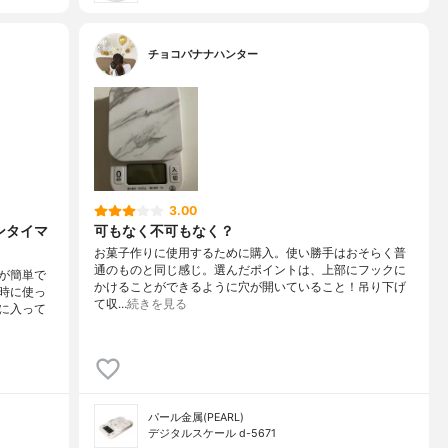
チョコバナナハンター
3.00
ンタイマ
可もなく不可もなく？
お菓子作りに使用するために購入。使い勝手はおそらく普
通のものと同じ感じ。選んだポイントは、上部にフックに
が簡単で
かけることができるように穴が開いていること！吊り下げ
時に使っ
て収…
続きを見る
に入って
パール金属(PEARL)
デジタルスケール d-5671