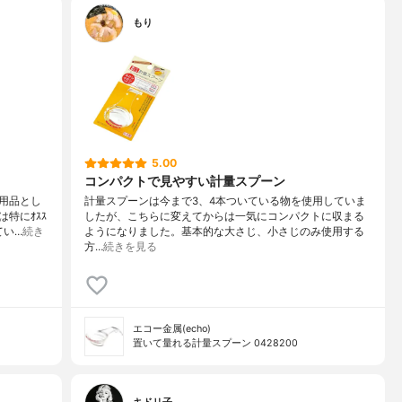
もり
5.00
コンパクトで見やすい計量スプーン
ン用品とし
計量スプーンは今まで3、4本ついている物を使用していま
特にｵｽｽ
したが、こちらに変えてからは一気にコンパクトに収まる
てい…
続き
ようになりました。基本的な大さじ、小さじのみ使用する
方…
続きを見る
エコー金属(echo)
置いて量れる計量スプーン 0428200