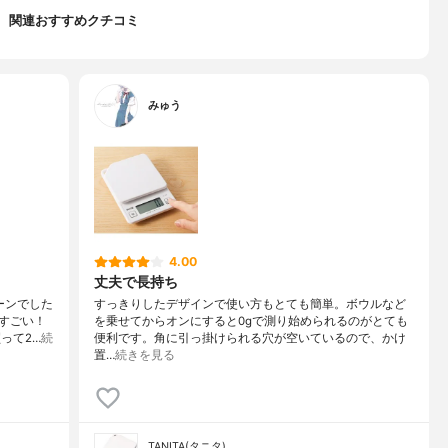
関連おすすめクチコミ
みゅう
4.00
丈夫で長持ち
ーンでした
すっきりしたデザインで使い方もとても簡単。ボウルなど
すごい！
を乗せてからオンにすると0gで測り始められるのがとても
って2…
続
便利です。角に引っ掛けられる穴が空いているので、かけ
置…
続きを見る
TANITA(タニタ)