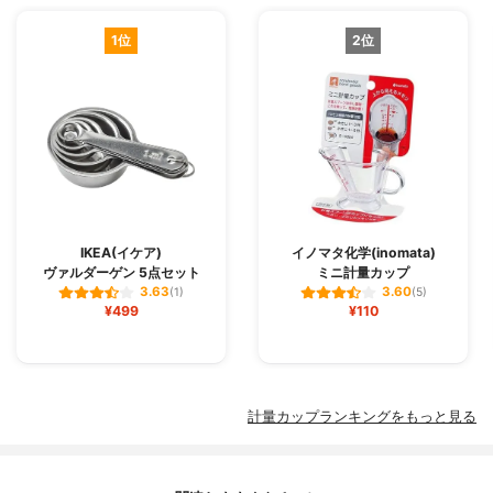
1位
2位
IKEA(イケア)
イノマタ化学(inomata)
ヴァルダーゲン 5点セット
ミニ計量カップ
3.63
3.60
(1)
(5)
¥499
¥110
計量カップランキングをもっと見る