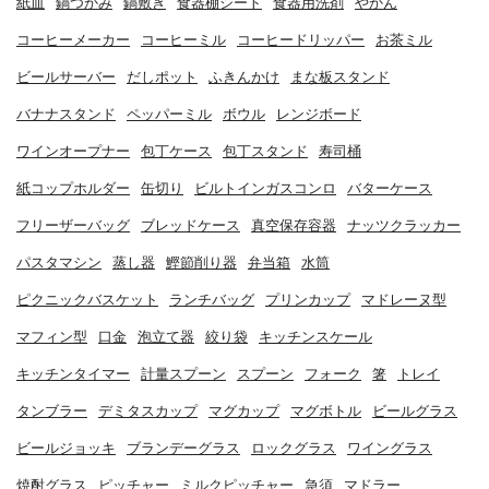
紙皿
鍋つかみ
鍋敷き
食器棚シート
食器用洗剤
やかん
コーヒーメーカー
コーヒーミル
コーヒードリッパー
お茶ミル
ビールサーバー
だしポット
ふきんかけ
まな板スタンド
バナナスタンド
ペッパーミル
ボウル
レンジボード
ワインオープナー
包丁ケース
包丁スタンド
寿司桶
紙コップホルダー
缶切り
ビルトインガスコンロ
バターケース
フリーザーバッグ
ブレッドケース
真空保存容器
ナッツクラッカー
パスタマシン
蒸し器
鰹節削り器
弁当箱
水筒
ピクニックバスケット
ランチバッグ
プリンカップ
マドレーヌ型
マフィン型
口金
泡立て器
絞り袋
キッチンスケール
キッチンタイマー
計量スプーン
スプーン
フォーク
箸
トレイ
タンブラー
デミタスカップ
マグカップ
マグボトル
ビールグラス
ビールジョッキ
ブランデーグラス
ロックグラス
ワイングラス
焼酎グラス
ピッチャー
ミルクピッチャー
急須
マドラー