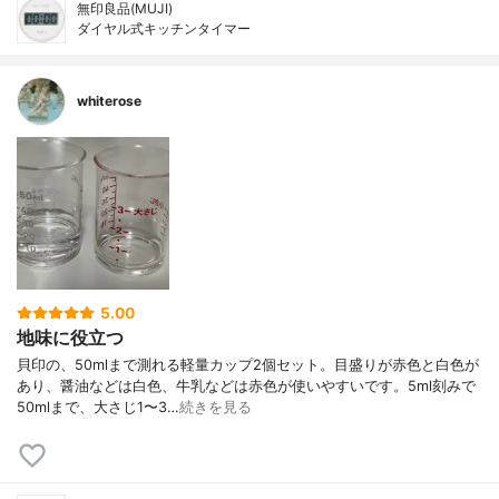
無印良品(MUJI)
ダイヤル式キッチンタイマー
whiterose
5.00
地味に役立つ
貝印の、50mlまで測れる軽量カップ2個セット。目盛りが赤色と白色が
あり、醤油などは白色、牛乳などは赤色が使いやすいです。5ml刻みで
50mlまで、大さじ1〜3…
続きを見る