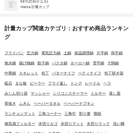
KEYUCA(ケユカ)
maiza 計量カップ
計量カップ関連カテゴリ：おすすめ商品ランキン
グ
フライパン
圧力鍋
電気圧力鍋
土鍋
保温調理鍋
片手鍋
両手鍋
無水鍋
揚げ物鍋
餃子鍋
パスタ鍋
ホーロー鍋
雪平鍋
寸胴鍋
中華鍋
スキレット
包丁
バターナイフ
ペティナイフ
包丁研ぎ器
砥石
まな板
ピーラー
フライ返し
トング
レードル
ヘラ
みじん切り器
マッシャー
シリコンスチーマー
ミルサー
落し蓋
骨抜き
ふきん
ペーパータオル
ペーパーナプキン
ランチョンマット
三角コーナー
三角巾
割り箸
懐紙
換気扇フィルター
水切りカゴ
水切りマット
水切りラック
洗い桶