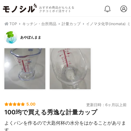
おすすめ商品がもらえる
クチコミポイ活サイト
TOP
キッチン・台所用品
計量カップ
イノマタ化学(inomata)
あやぽんまま
5.00
更新日時：6ヶ月以上前
100均で買える秀逸な計量カップ
よくパンを作るので大匙何杯の水分をはかることがありま
す。