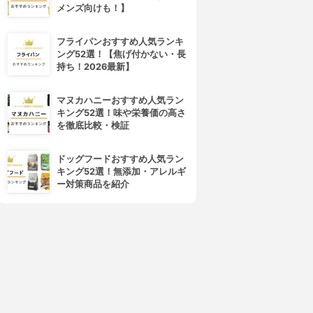
メンズ向けも！】
4位
5位
フライパンおすすめ人気ランキ
ング52選！【焦げ付かない・長
持ち！2026最新】
マヌカハニーおすすめ人気ラン
キング52選！味や栄養価の高さ
を徹底比較・検証
ドッグフードおすすめ人気ラン
キング52選！無添加・アレルギ
Nespresso(ネスプレッソ)
Nestle(ネスレ)
ー対策商品を紹介
エッセンサ ミニ C30
ネスカフェ ゴールドブレンド
バリスタ i
3.70
(4)
¥9,142
3.70
(4)
¥9,995