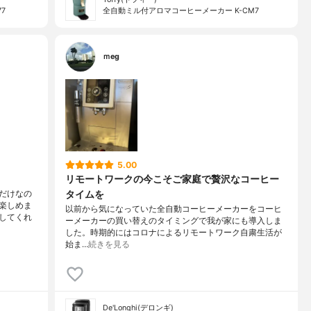
7
全自動ミル付アロマコーヒーメーカー K-CM7
ｍeg
5.00
リモートワークの今こそご家庭で贅沢なコーヒー
タイムを
だけなの
楽しめま
以前から気になっていた全自動コーヒーメーカーをコーヒ
してくれ
ーメーカーの買い替えのタイミングで我が家にも導入しま
した。時期的にはコロナによるリモートワーク自粛生活が
始ま…
続きを見る
De'Longhi(デロンギ)