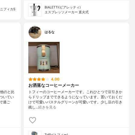
BIALETTI(ビアレッティ)
ニフィカS
エスプレッソメーカー 直火式
はるな
4.00
お洒落なコーヒーメーカー
が他のと比
トフィーのコーヒーメーカーです。これひとつで豆引きか
ついてい
らドリップまでできるようになっています。置いておくだ
で過ご
けで可愛いパステルグリーンが可愛いです。少し豆の引き
残し…
続きを見る
Toffy(トフィー)