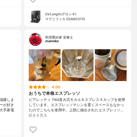
De'Longhi(デロンギ)
マグニフィカ ESAM03110
料理愛好家 栄養士
mameko
4.00
おうちで本格エスプレッソ
躊躇しま
ビアレッティ 1164直火式モカエキスプレス４カップを使用
ーが好き
しています。エスプレッソマシンを置くスペースもなかっ
大手家電
たのでこちらを使用中。上部に抽出されたエスプレッソ…
続きを見る