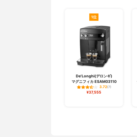
1位
De'Longhi(デロンギ)
マグニフィカ ESAM03110
3.72
(7)
¥37,555