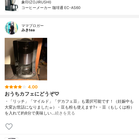
象印(ZOJIRUSHI)
コーヒーメーカー 珈琲通 EC-AS60
ママブロガー
みきtea
4.00
おうちカフェにどうぞ♡
・「リッチ」「マイルド」「デカフェ豆」も選択可能です！（妊娠中も
大変お世話になりました☕︎）・豆も粉も使えます?‍♀️・豆（もしくは粉）
を入れて約8分で美味しい…
続きを見る