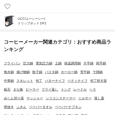
UCC(ユーシーシー)
ドリップポッド DP2
コーヒーメーカー関連カテゴリ：おすすめ商品ラ
ンキング
フライパン
圧力鍋
電気圧力鍋
土鍋
保温調理鍋
片手鍋
両手鍋
無水鍋
揚げ物鍋
餃子鍋
パスタ鍋
ホーロー鍋
雪平鍋
寸胴鍋
中華鍋
スキレット
包丁
バターナイフ
ペティナイフ
包丁研ぎ器
砥石
まな板
ピーラー
フライ返し
トング
レードル
ヘラ
みじん切り器
マッシャー
シリコンスチーマー
ミルサー
落し蓋
骨抜き
ふきん
ペーパータオル
ペーパーナプキン