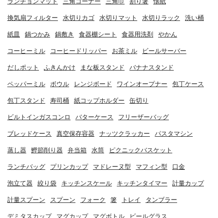
ランチョンマット
三角コーナー
三角巾
割り箸
懐紙
換気扇フィルター
水切りカゴ
水切りマット
水切りラック
洗い桶
紙皿
鍋つかみ
鍋敷き
食器棚シート
食器用洗剤
やかん
コーヒーミル
コーヒードリッパー
お茶ミル
ビールサーバー
だしポット
ふきんかけ
まな板スタンド
バナナスタンド
ペッパーミル
ボウル
レンジボード
ワインオープナー
包丁ケース
包丁スタンド
寿司桶
紙コップホルダー
缶切り
ビルトインガスコンロ
バターケース
フリーザーバッグ
ブレッドケース
真空保存容器
ナッツクラッカー
パスタマシン
蒸し器
鰹節削り器
弁当箱
水筒
ピクニックバスケット
ランチバッグ
プリンカップ
マドレーヌ型
マフィン型
口金
泡立て器
絞り袋
キッチンスケール
キッチンタイマー
計量カップ
計量スプーン
スプーン
フォーク
箸
トレイ
タンブラー
デミタスカップ
マグカップ
マグボトル
ビールグラス