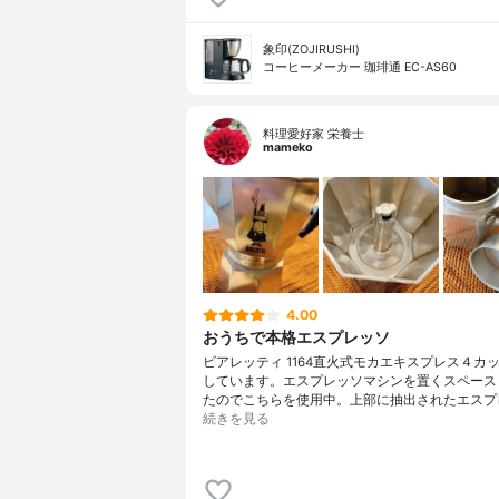
象印(ZOJIRUSHI)
コーヒーメーカー 珈琲通 EC-AS60
料理愛好家 栄養士
mameko
4.00
おうちで本格エスプレッソ
ビアレッティ 1164直火式モカエキスプレス４カ
しています。エスプレッソマシンを置くスペース
たのでこちらを使用中。上部に抽出されたエスプ
続きを見る