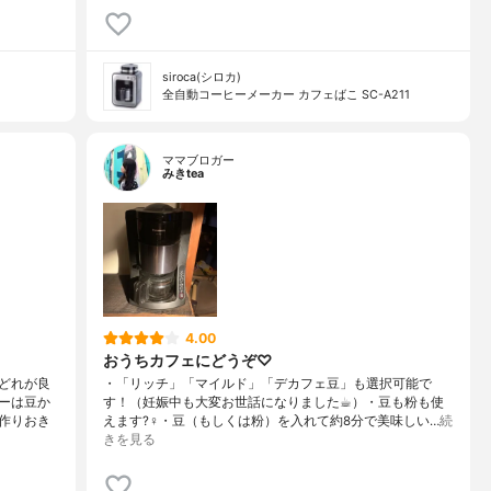
siroca(シロカ)
全自動コーヒーメーカー カフェばこ SC-A211
ママブロガー
みきtea
4.00
おうちカフェにどうぞ♡
どれが良
・「リッチ」「マイルド」「デカフェ豆」も選択可能で
ーは豆か
す！（妊娠中も大変お世話になりました☕︎）・豆も粉も使
作りおき
えます?‍♀️・豆（もしくは粉）を入れて約8分で美味しい…
続
きを見る