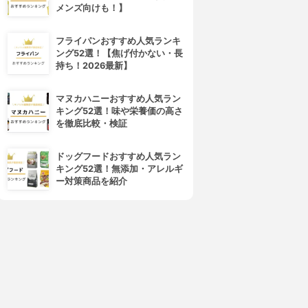
メンズ向けも！】
フライパンおすすめ人気ランキ
ング52選！【焦げ付かない・長
4位
5位
持ち！2026最新】
マヌカハニーおすすめ人気ラン
キング52選！味や栄養価の高さ
を徹底比較・検証
ドッグフードおすすめ人気ラン
キング52選！無添加・アレルギ
ー対策商品を紹介
Nespresso(ネスプレッソ)
Nestle(ネスレ)
エッセンサ ミニ C30
ネスカフェ ゴールドブレンド
バリスタ i
3.70
(4)
¥9,142
3.70
(4)
¥9,995