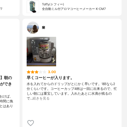
Toffy(トフィー)
7
全自動ミル付アロマコーヒーメーカー K-CM7
蘭
3.00
】朝の
早くコーヒーが入ります。
ができ
水を入れてからのドリップがとにかく早いです。1杯なら2
分くらいです。コーヒーカップ4杯は一回に出来るので、忙
しい朝には重宝しています。入れたあとに水滴が残るの
おけば、
で…
続きを見る
時間に挽
とはあり