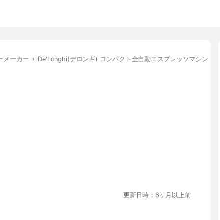
ーメーカー
De'Longhi(デロンギ) コンパクト全自動エスプレッソマシン マグ
更新日時：6ヶ月以上前