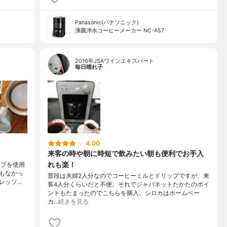
Panasonic(パナソニック)
沸騰浄水コーヒーメーカー NC-A57
2016年JSAワインエキスパート
毎日晴れ子
4.00
来客の時や朝に時短で飲みたい朝も便利でお手入
れも楽！
ップを使用
もなかっ
普段は夫婦2人分なのでコーヒーミルとドリップですが、来
レッソ…
客4人分くらいだと不便。それでジャパネットたかたのポイ
ントもたまったのでこちらを購入。シロカはホームベー
カ…
続きを見る