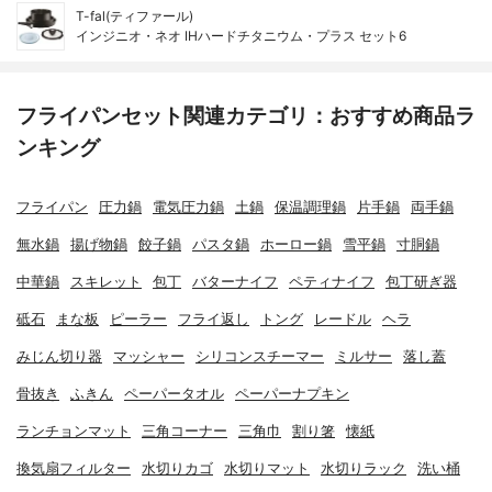
T-fal(ティファール)
インジニオ・ネオ IHハードチタニウム・プラス セット6
フライパンセット関連カテゴリ：おすすめ商品ラ
ンキング
フライパン
圧力鍋
電気圧力鍋
土鍋
保温調理鍋
片手鍋
両手鍋
無水鍋
揚げ物鍋
餃子鍋
パスタ鍋
ホーロー鍋
雪平鍋
寸胴鍋
中華鍋
スキレット
包丁
バターナイフ
ペティナイフ
包丁研ぎ器
砥石
まな板
ピーラー
フライ返し
トング
レードル
ヘラ
みじん切り器
マッシャー
シリコンスチーマー
ミルサー
落し蓋
骨抜き
ふきん
ペーパータオル
ペーパーナプキン
ランチョンマット
三角コーナー
三角巾
割り箸
懐紙
換気扇フィルター
水切りカゴ
水切りマット
水切りラック
洗い桶