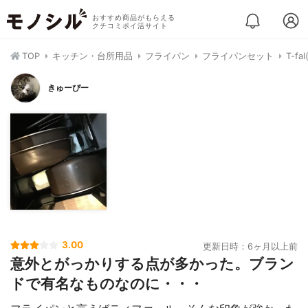
おすすめ商品がもらえる
クチコミポイ活サイト
TOP
キッチン・台所用品
フライパン
フライパンセット
T-
きゅーぴー
3.00
更新日時：6ヶ月以上前
意外とがっかりする点が多かった。ブラン
ドで有名なものなのに・・・