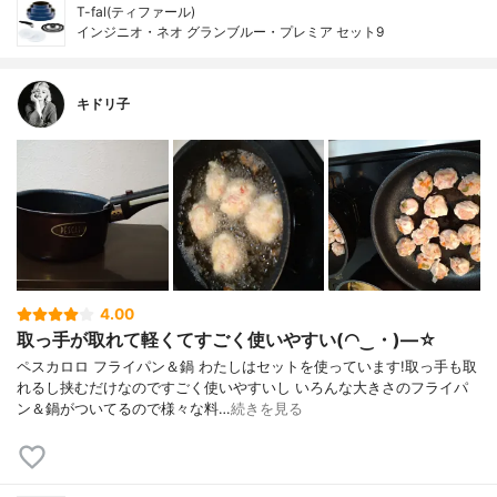
T-fal(ティファール)
インジニオ・ネオ グランブルー・プレミア セット9
キドリ子
4.00
取っ手が取れて軽くてすごく使いやすい(◠‿・)—☆
ペスカロロ フライパン＆鍋 わたしはセットを使っています!取っ手も取
れるし挟むだけなのですごく使いやすいし いろんな大きさのフライパ
ン＆鍋がついてるので様々な料…
続きを見る