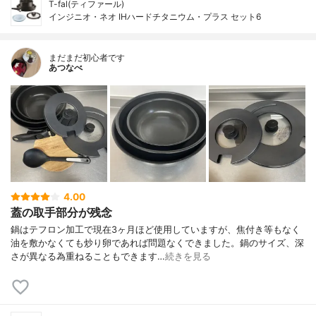
T-fal(ティファール)
インジニオ・ネオ IHハードチタニウム・プラス セット6
まだまだ初心者です
あつなべ
4.00
蓋の取手部分が残念
鍋はテフロン加工で現在3ヶ月ほど使用していますが、焦付き等もなく
油を敷かなくても炒り卵であれば問題なくできました。鍋のサイズ、深
さが異なる為重ねることもできます…
続きを見る