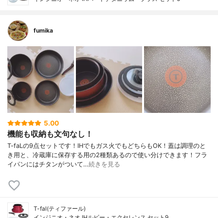
fumika
5.00
機能も収納も文句なし！
T-faLの9点セットです！IHでもガス火でもどちらもOK！蓋は調理のと
き用と、冷蔵庫に保存する用の2種類あるので使い分けできます！フラ
イパンにはチタンがついて…
続きを見る
T-fal(ティファール)
インジニオ・ネオ IHルビー・エクセレンス セット9