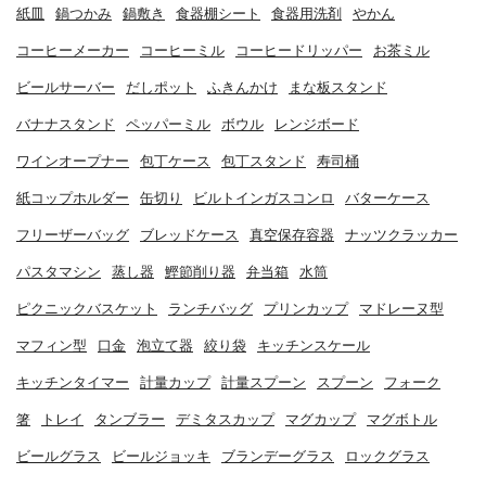
紙皿
鍋つかみ
鍋敷き
食器棚シート
食器用洗剤
やかん
コーヒーメーカー
コーヒーミル
コーヒードリッパー
お茶ミル
ビールサーバー
だしポット
ふきんかけ
まな板スタンド
バナナスタンド
ペッパーミル
ボウル
レンジボード
ワインオープナー
包丁ケース
包丁スタンド
寿司桶
紙コップホルダー
缶切り
ビルトインガスコンロ
バターケース
フリーザーバッグ
ブレッドケース
真空保存容器
ナッツクラッカー
パスタマシン
蒸し器
鰹節削り器
弁当箱
水筒
ピクニックバスケット
ランチバッグ
プリンカップ
マドレーヌ型
マフィン型
口金
泡立て器
絞り袋
キッチンスケール
キッチンタイマー
計量カップ
計量スプーン
スプーン
フォーク
箸
トレイ
タンブラー
デミタスカップ
マグカップ
マグボトル
ビールグラス
ビールジョッキ
ブランデーグラス
ロックグラス