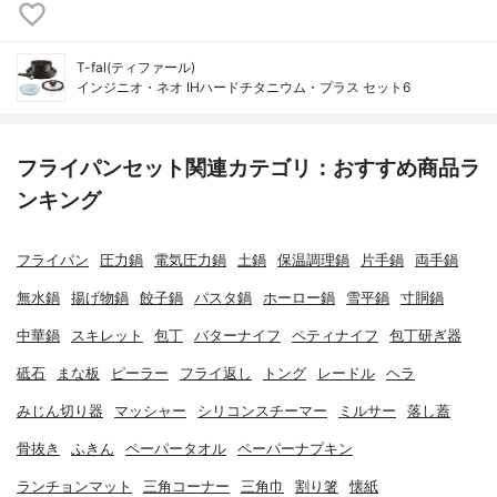
T-fal(ティファール)
インジニオ・ネオ IHハードチタニウム・プラス セット6
フライパンセット関連カテゴリ：おすすめ商品ラ
ンキング
フライパン
圧力鍋
電気圧力鍋
土鍋
保温調理鍋
片手鍋
両手鍋
無水鍋
揚げ物鍋
餃子鍋
パスタ鍋
ホーロー鍋
雪平鍋
寸胴鍋
中華鍋
スキレット
包丁
バターナイフ
ペティナイフ
包丁研ぎ器
砥石
まな板
ピーラー
フライ返し
トング
レードル
ヘラ
みじん切り器
マッシャー
シリコンスチーマー
ミルサー
落し蓋
骨抜き
ふきん
ペーパータオル
ペーパーナプキン
ランチョンマット
三角コーナー
三角巾
割り箸
懐紙