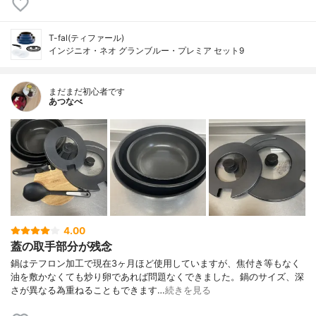
T-fal(ティファール)
インジニオ・ネオ グランブルー・プレミア セット9
まだまだ初心者です
あつなべ
4.00
蓋の取手部分が残念
鍋はテフロン加工で現在3ヶ月ほど使用していますが、焦付き等もなく
油を敷かなくても炒り卵であれば問題なくできました。鍋のサイズ、深
さが異なる為重ねることもできます…
続きを見る