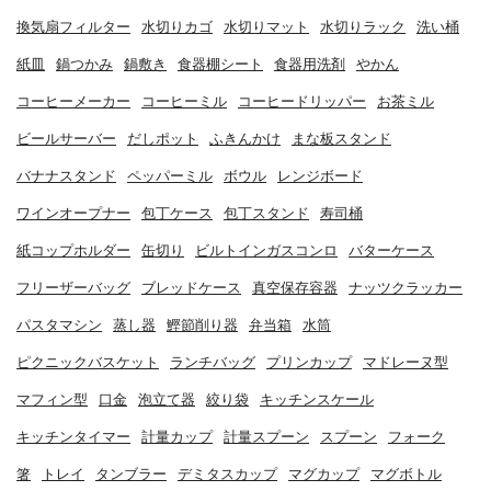
換気扇フィルター
水切りカゴ
水切りマット
水切りラック
洗い桶
紙皿
鍋つかみ
鍋敷き
食器棚シート
食器用洗剤
やかん
コーヒーメーカー
コーヒーミル
コーヒードリッパー
お茶ミル
ビールサーバー
だしポット
ふきんかけ
まな板スタンド
バナナスタンド
ペッパーミル
ボウル
レンジボード
ワインオープナー
包丁ケース
包丁スタンド
寿司桶
紙コップホルダー
缶切り
ビルトインガスコンロ
バターケース
フリーザーバッグ
ブレッドケース
真空保存容器
ナッツクラッカー
パスタマシン
蒸し器
鰹節削り器
弁当箱
水筒
ピクニックバスケット
ランチバッグ
プリンカップ
マドレーヌ型
マフィン型
口金
泡立て器
絞り袋
キッチンスケール
キッチンタイマー
計量カップ
計量スプーン
スプーン
フォーク
箸
トレイ
タンブラー
デミタスカップ
マグカップ
マグボトル