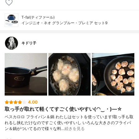
T-fal(ティファール)
インジニオ・ネオ グランブルー・プレミア セット9
キドリ子
4.00
取っ手が取れて軽くてすごく使いやすい(◠‿・)—☆
ペスカロロ フライパン＆鍋 わたしはセットを使っています!取っ手も取
れるし挟むだけなのですごく使いやすいし いろんな大きさのフライパ
ン＆鍋がついてるので様々な料…
続きを見る