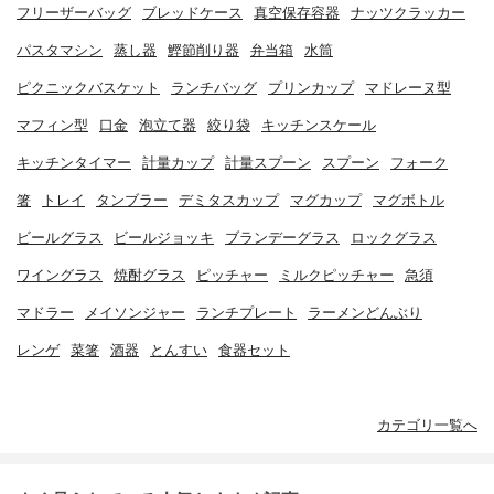
フリーザーバッグ
ブレッドケース
真空保存容器
ナッツクラッカー
パスタマシン
蒸し器
鰹節削り器
弁当箱
水筒
ピクニックバスケット
ランチバッグ
プリンカップ
マドレーヌ型
マフィン型
口金
泡立て器
絞り袋
キッチンスケール
キッチンタイマー
計量カップ
計量スプーン
スプーン
フォーク
箸
トレイ
タンブラー
デミタスカップ
マグカップ
マグボトル
ビールグラス
ビールジョッキ
ブランデーグラス
ロックグラス
ワイングラス
焼酎グラス
ピッチャー
ミルクピッチャー
急須
マドラー
メイソンジャー
ランチプレート
ラーメンどんぶり
レンゲ
菜箸
酒器
とんすい
食器セット
カテゴリ一覧へ