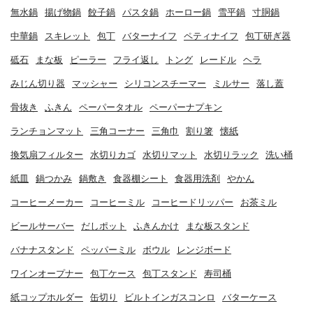
無水鍋
揚げ物鍋
餃子鍋
パスタ鍋
ホーロー鍋
雪平鍋
寸胴鍋
中華鍋
スキレット
包丁
バターナイフ
ペティナイフ
包丁研ぎ器
砥石
まな板
ピーラー
フライ返し
トング
レードル
ヘラ
みじん切り器
マッシャー
シリコンスチーマー
ミルサー
落し蓋
骨抜き
ふきん
ペーパータオル
ペーパーナプキン
ランチョンマット
三角コーナー
三角巾
割り箸
懐紙
換気扇フィルター
水切りカゴ
水切りマット
水切りラック
洗い桶
紙皿
鍋つかみ
鍋敷き
食器棚シート
食器用洗剤
やかん
コーヒーメーカー
コーヒーミル
コーヒードリッパー
お茶ミル
ビールサーバー
だしポット
ふきんかけ
まな板スタンド
バナナスタンド
ペッパーミル
ボウル
レンジボード
ワインオープナー
包丁ケース
包丁スタンド
寿司桶
紙コップホルダー
缶切り
ビルトインガスコンロ
バターケース