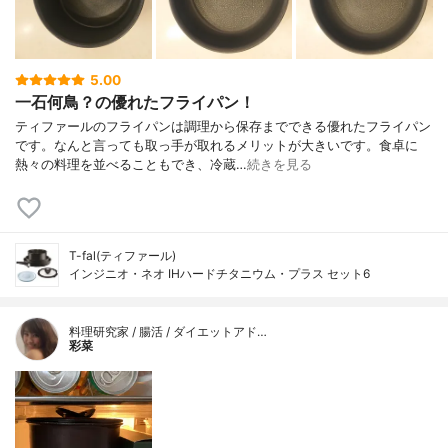
5.00
一石何鳥？の優れたフライパン！
ティファールのフライパンは調理から保存までできる優れたフライパン
です。なんと言っても取っ手が取れるメリットが大きいです。食卓に
熱々の料理を並べることもでき、冷蔵…
続きを見る
T-fal(ティファール)
インジニオ・ネオ IHハードチタニウム・プラス セット6
料理研究家 / 腸活 / ダイエットアド…
彩菜