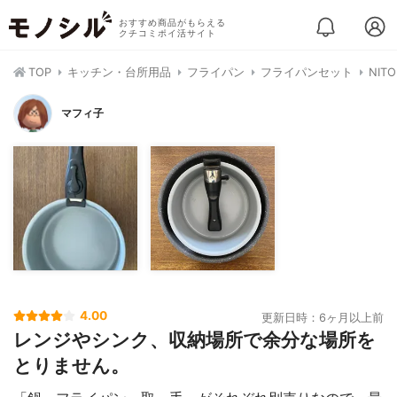
おすすめ商品がもらえる
クチコミポイ活サイト
TOP
キッチン・台所用品
フライパン
フライパンセット
NIT
マフィ子
4.00
更新日時：6ヶ月以上前
レンジやシンク、収納場所で余分な場所を
とりません。