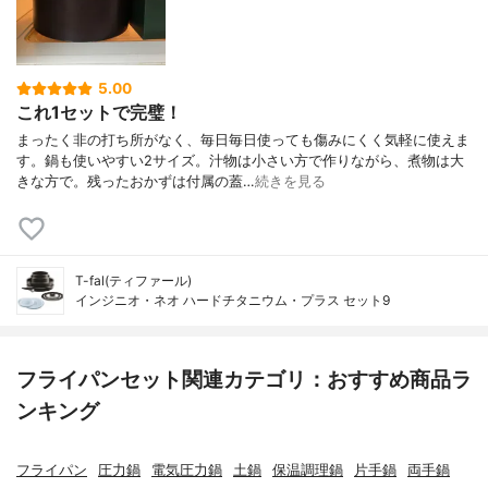
5.00
これ1セットで完璧！
まったく非の打ち所がなく、毎日毎日使っても傷みにくく気軽に使えま
す。鍋も使いやすい2サイズ。汁物は小さい方で作りながら、煮物は大
きな方で。残ったおかずは付属の蓋…
続きを見る
T-fal(ティファール)
インジニオ・ネオ ハードチタニウム・プラス セット9
フライパンセット関連カテゴリ：おすすめ商品ラ
ンキング
フライパン
圧力鍋
電気圧力鍋
土鍋
保温調理鍋
片手鍋
両手鍋