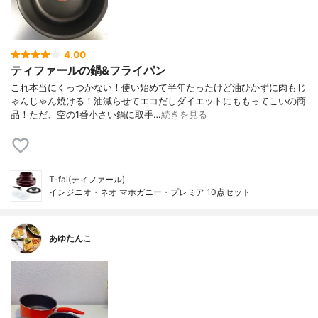
4.00
ティファールの鍋&フライパン
これ本当にくっつかない！使い始めて半年たったけど油ひかずに肉もじ
ゃんじゃん焼ける！油減らせてエコだしダイエットにももってこいの商
品！ただ、空の1番小さい鍋に取手…
続きを見る
T-fal(ティファール)
インジニオ・ネオ マホガニー・プレミア 10点セット
あゆたんこ