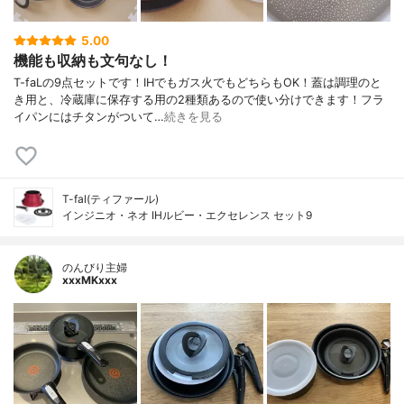
5.00
機能も収納も文句なし！
T-faLの9点セットです！IHでもガス火でもどちらもOK！蓋は調理のと
き用と、冷蔵庫に保存する用の2種類あるので使い分けできます！フラ
イパンにはチタンがついて…
続きを見る
T-fal(ティファール)
インジニオ・ネオ IHルビー・エクセレンス セット9
のんびり主婦
xxxMKxxx