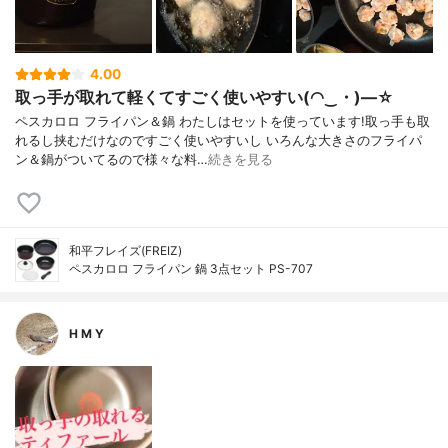
4.00
取っ手が取れて軽くてすごく使いやすい(◠‿・)—☆
ペスカロロ フライパン＆鍋 わたしはセットを使っています!取っ手も取
れるし挟むだけなのですごく使いやすいし いろんな大きさのフライパ
ン＆鍋がついてるので様々な料…
続きを見る
和平フレイズ(FREIZ)
ペスカロロ フライパン 鍋 3点セット PS-707
H M Y