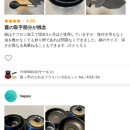
4.00
蓋の取手部分が残念
鍋はテフロン加工で現在3ヶ月ほど使用していますが、焦付き等もなく
油を敷かなくても炒り卵であれば問題なくできました。鍋のサイズ、深
さが異なる為重ねることもできます…
続きを見る
THERMOS(サーモス)
取っ手のとれるフライパン5点セット AA／KSA-5A
happa