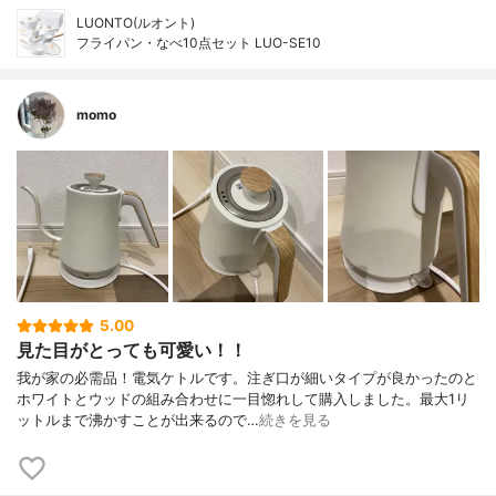
LUONTO(ルオント)
フライパン・なべ10点セット LUO-SE10
momo
5.00
見た目がとっても可愛い！！
我が家の必需品！電気ケトルです。注ぎ口が細いタイプが良かったのと
ホワイトとウッドの組み合わせに一目惚れして購入しました。最大1リ
ットルまで沸かすことが出来るので…
続きを見る